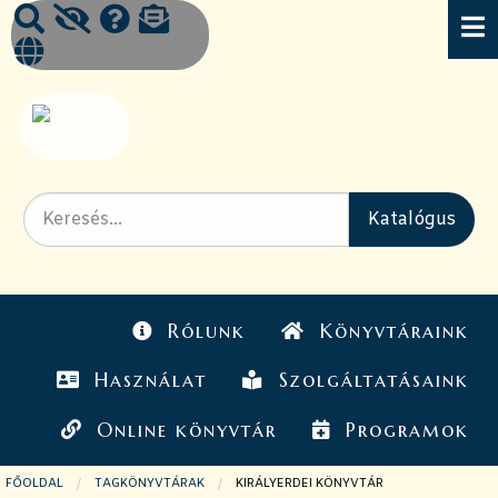
Rólunk
Könyvtáraink
Használat
Szolgáltatásaink
Online könyvtár
Programok
FŐOLDAL
TAGKÖNYVTÁRAK
JELENLEGI OLDAL:
KIRÁLYERDEI KÖNYVTÁR