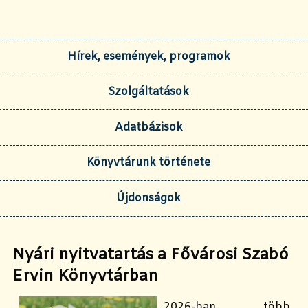
Hírek, események, programok
Szolgáltatások
Adatbázisok
Könyvtárunk története
Újdonságok
Nyári nyitvatartás a Fővárosi Szabó
Ervin Könyvtárban
2026-ban több