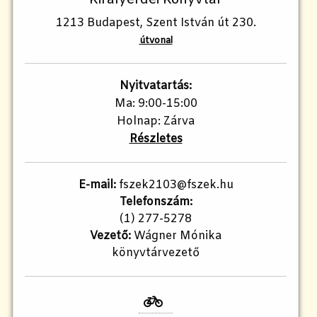
Királyerdei Könyvtár
1213 Budapest, Szent István út 230.
útvonal
Nyitvatartás:
Ma: 9:00-15:00
Holnap: Zárva
Részletes
E-mail:
fszek2103@fszek.hu​
Telefonszám:
(1) 277-5278
Vezető:
Wágner Mónika
könyvtárvezető