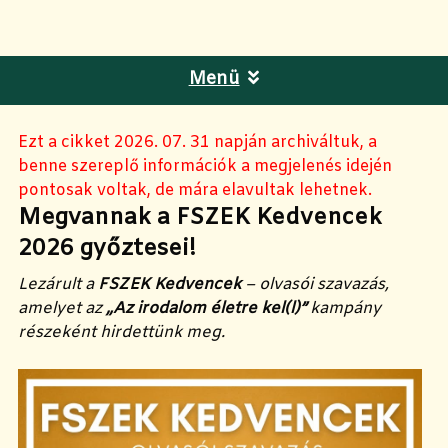
Menü
Ezt a cikket 2026. 07. 31 napján archiváltuk, a
benne szereplő információk a megjelenés idején
pontosak voltak, de mára elavultak lehetnek.
Megvannak a FSZEK Kedvencek
2026 győztesei!
Lezárult a
FSZEK Kedvencek
– olvasói szavazás,
amelyet az
„Az irodalom életre kel(l)”
kampány
részeként hirdettünk meg.