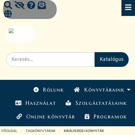
Rólunk
Könyvtáraink
Használat
Szolgáltatásaink
Online könyvtár
Programok
FŐOLDAL
TAGKÖNYVTÁRAK
JELENLEGI OLDAL:
KIRÁLYERDEI KÖNYVTÁR