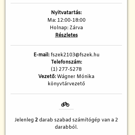
Nyitvatartás:
Ma: 12:00-18:00
Holnap: Zárva
Részletes
E-mail:
fszek2103@fszek.hu​
Telefonszám:
(1) 277-5278
Vezető:
Wágner Mónika
könyvtárvezető
Jelenleg
2
darab szabad számítógép van a 2
darabból.