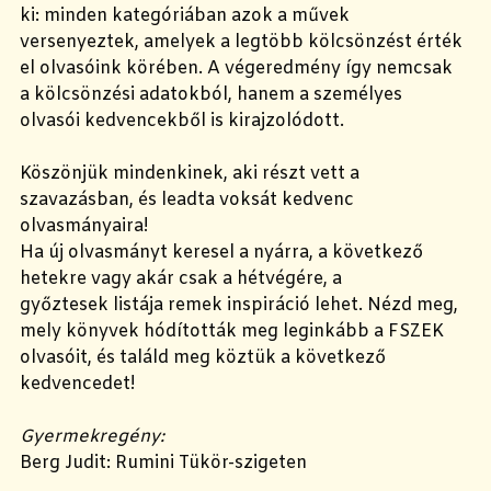
ki: minden kategóriában azok a művek
versenyeztek, amelyek a legtöbb kölcsönzést érték
el olvasóink körében. A végeredmény így nemcsak
a kölcsönzési adatokból, hanem a személyes
olvasói kedvencekből is kirajzolódott.
Köszönjük mindenkinek, aki részt vett a
szavazásban, és leadta voksát kedvenc
olvasmányaira!
Ha új olvasmányt keresel a nyárra, a következő
hetekre vagy akár csak a hétvégére, a
győztesek listája remek inspiráció lehet. Nézd meg,
mely könyvek hódították meg leginkább a FSZEK
olvasóit, és találd meg köztük a következő
kedvencedet!
Gyermekregény:
Berg Judit: Rumini Tükör-szigeten