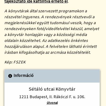
tájékoztató ide kattintva érhető el
.
A könyvtárak által szervezett programokon a
részvétel ingyenes. A rendezvények résztvevői a
megjelenésükkel együtt tudomásul veszik, hogy a
rendezvényeken fotó/videófelvétel készül, amelyet
a könyvtár honlapján vagy a közösségi média
oldalain közzétehet. Az adatkezelés önkéntes
hozzájáruláson alapul. A felvételen látható érintett
írásban kifogásolhatja az arcmása közzétételét.
Kép: FSZEK
Információ
Sétáló utcai Könyvtár
1211 Budapest, II. Rákóczi F. u. 106.
útvonal