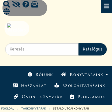
Rólunk
Könyvtáraink
Használat
Szolgáltatásaink
Online könyvtár
Programok
FŐOLDAL
TAGKÖNYVTÁRAK
JELENLEGI OLDAL:
SÉTÁLÓ UTCAI KÖNYVTÁR