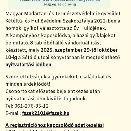
Magyar Madártani és Természetvédelmi Egyesület
Kétéltű- és Hüllővédelmi Szakosztálya 2022-ben a
homoki gyíkot választotta az Év Hüllőjének.
A kampányhoz kapcsolódva, a hazai gyíkfajokat
bemutató, 8 tablóból álló vándorkiállítást
készített, mely
2025. szeptember 29-től október
10-ig
a Sétáló utcai Könyvtárban is megtekinthető
nyitvatartási időben
.
Szeretettel várjuk a gyerekeket, családokat és
minden érdeklődőt!
Csoportokat előzetes bejelentkezés után
nyitvatartási időn kívül is fogadunk.
Tel: 061-276-35-12
E-mail:
fszek2101@fszek.hu
A regisztrációhoz kapcsolódó adatkezelési