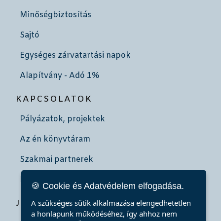
Minőségbiztosítás
Sajtó
Egységes zárvatartási napok
Alapítvány - Adó 1%
KAPCSOLATOK
Pályázatok, projektek
Az én könyvtáram
Szakmai partnerek
Kötelespéldányok
🍪 Cookie és Adatvédelem elfogadása.
JÖJJÖN HOZZÁNK!
A szükséges sütik alkalmazása elengedhetetlen
a honlapunk működéséhez, így ahhoz nem