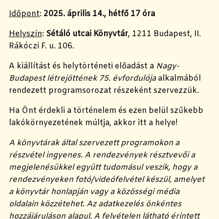
Időpont
:
2025. április 14., hétfő 17 óra
Helyszín
:
Sétáló utcai Könyvtár
, 1211 Budapest, II.
Rákóczi F. u. 106.
A kiállítást és helytörténeti előadást a
Nagy-
Budapest létrejöttének 75. évfordulója
alkalmából
rendezett programsorozat részeként szervezzük.
Ha Önt érdekli a történelem és ezen belül szűkebb
lakókörnyezetének múltja, akkor itt a helye!
A könyvtárak által szervezett programokon a
részvétel ingyenes. A rendezvények résztvevői a
megjelenésükkel együtt tudomásul veszik, hogy a
rendezvényeken fotó/videófelvétel készül, amelyet
a könyvtár honlapján vagy a közösségi média
oldalain közzétehet. Az adatkezelés önkéntes
hozzájáruláson alapul. A felvételen látható érintett