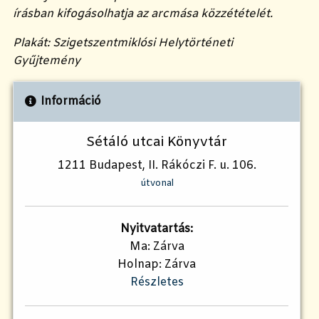
írásban kifogásolhatja az arcmása közzétételét.
Plakát: Szigetszentmiklósi Helytörténeti
Gyűjtemény
Információ
Sétáló utcai Könyvtár
1211 Budapest, II. Rákóczi F. u. 106.
útvonal
Nyitvatartás:
Ma: Zárva
Holnap: Zárva
Részletes