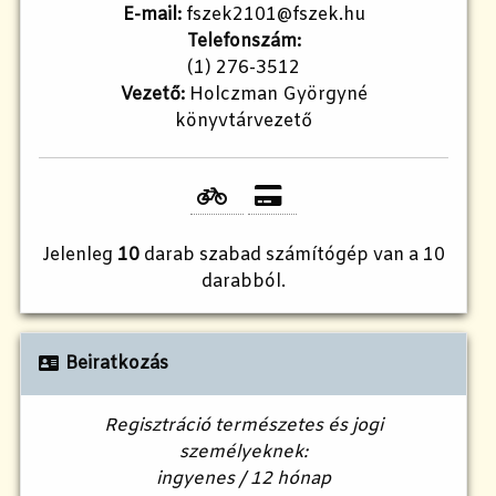
E-mail:
fszek2101@fszek.hu​
Telefonszám:
(1) 276-3512
Vezető:
Holczman Györgyné
könyvtárvezető
Jelenleg
10
darab szabad számítógép van a 10
darabból.
Beiratkozás
Regisztráció természetes és jogi
személyeknek:
ingyenes / 12 hónap