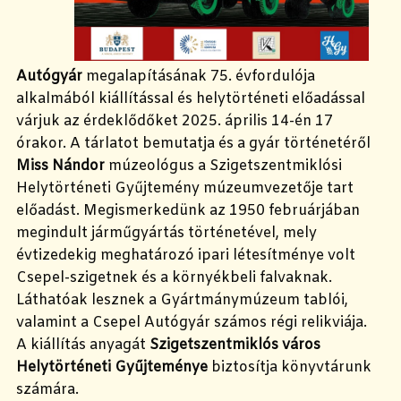
Autógyár
megalapításának 75. évfordulója
alkalmából kiállítással és helytörténeti előadással
várjuk az érdeklődőket 2025. április 14-én 17
órakor. A tárlatot bemutatja és a gyár történetéről
Miss Nándor
múzeológus a Szigetszentmiklósi
Helytörténeti Gyűjtemény múzeumvezetője tart
előadást. Megismerkedünk az 1950 februárjában
megindult járműgyártás történetével, mely
évtizedekig meghatározó ipari létesítménye volt
Csepel-szigetnek és a környékbeli falvaknak.
Láthatóak lesznek a Gyártmánymúzeum tablói,
valamint a Csepel Autógyár számos régi relikviája.
A kiállítás anyagát
Szigetszentmiklós város
Helytörténeti Gyűjteménye
biztosítja könyvtárunk
számára.