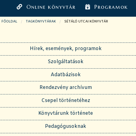
Online könyvtár
Programok
FŐOLDAL
TAGKÖNYVTÁRAK
JELENLEGI OLDAL:
SÉTÁLÓ UTCAI KÖNYVTÁR
Hírek, események, programok
Szolgáltatások
Adatbázisok
Rendezvény archívum
Csepel történetéhez
Könyvtárunk története
Pedagógusoknak