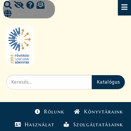
Rólunk
Könyvtáraink
Használat
Szolgáltatásaink