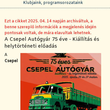
Klubjaink, programsorozataink
Ezt a cikket 2025. 04. 14 napján archiváltuk, a
benne szereplő információk a megjelenés idején
pontosak voltak, de mára elavultak lehetnek.
A Csepel Autógyár 75 éve - Kiállítás és
helytörténeti előadás
A
Csepel