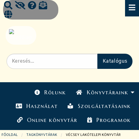
Rólunk
Könyvtáraink
Használat
Szolgáltatásaink
Online könyvtár
Programok
FŐOLDAL
TAGKÖNYVTÁRAK
JELENLEGI OLDAL:
VÉCSEY LAKÓTELEPI KÖNYVTÁR