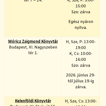
tér 7 – 14.
K, Sze, P: 9:00-
15:00
Szo: zárva
Egész nyáron
nyitva.
Móricz Zsigmond Könyvtár
H, Sze, P: 13:00-
Budapest, XI. Nagyszeben
19:00
tér 1.
K, Cs: 10:00-
16:00
Szo: zárva
2026. június 29-
től július 19-ig
zárva.
Kelenföldi Könyvtár
H, Sze, Cs: 13:00-