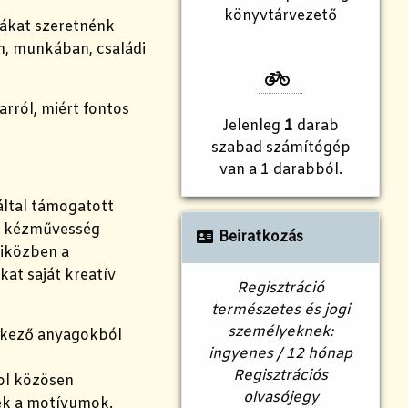
könyvtárvezető
tákat szeretnénk
n, munkában, családi
arról, miért fontos
Jelenleg
1
darab
szabad számítógép
van a 1 darabból.
által támogatott
s kézművesség
Beiratkozás
miközben a
kat saját kreatív
Regisztráció
természetes és jogi
személyeknek:
rkező anyagokból
ingyenes / 12 hónap
Regisztrációs
ol közösen
olvasójegy
ek a motívumok.