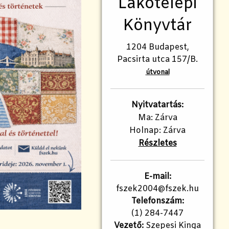
Lakótelepi
Könyvtár
1204 Budapest,
Pacsirta utca 157/B.
útvonal
Nyitvatartás:
Ma: Zárva
Holnap: Zárva
Részletes
E-mail:
fszek2004@fszek.hu​
Telefonszám:
(1) 284-7447
Vezető:
Szepesi Kinga