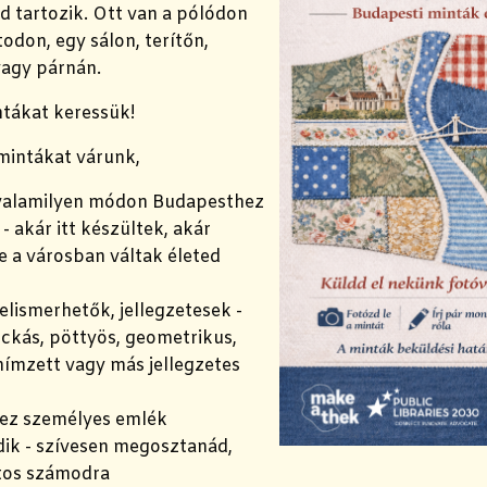
d tartozik. Ott van a pólódon
odon, egy sálon, terítőn,
agy párnán.
ntákat keressük!
mintákat várunk,
valamilyen módon Budapesthez
- akár itt készültek, akár
e a városban váltak életed
elismerhetők, jellegzetesek -
ockás, pöttyös, geometrikus,
 hímzett vagy más jellegzetes
ez személyes emlék
ik - szívesen megosztanád,
ntos számodra