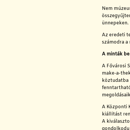
Nem múzeumi
összegyűjte
ünnepeken.
Az eredeti t
számodra a m
A minták bek
A Fővárosi 
make-a-thek
köztudatba e
fenntartható
megoldásaik
A Központi 
kiállítást 
A kiválaszt
gondolkodun