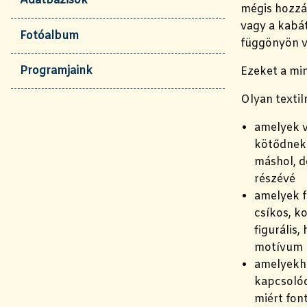
Adatbázisok
mégis hozzá
vagy a kabát
Fotóalbum
függönyön v
Programjaink
Ezeket a mi
Olyan textil
amelyek 
kötődnek 
máshol, d
részévé
amelyek f
csíkos, k
figurális,
motívum
amelyekh
kapcsolód
miért fo