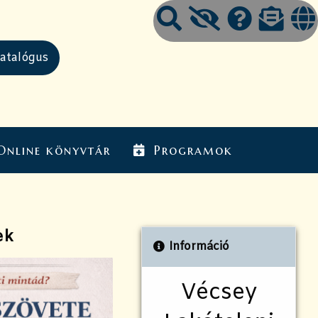
Online könyvtár
Programok
ek
Információ
Vécsey