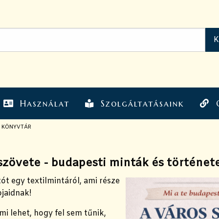
Használat
Szolgáltatásaink
I KÖNYVTÁR
szövete - budapesti minták és történet
tót egy textilmintáról, ami része
jaidnak!
mi lehet, hogy fel sem tűnik,