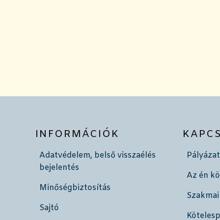
INFORMÁCIÓK
KAPC
Adatvédelem, belső visszaélés
Pályázat
bejelentés
Az én k
Minőségbiztosítás
Szakmai
Sajtó
Köteles