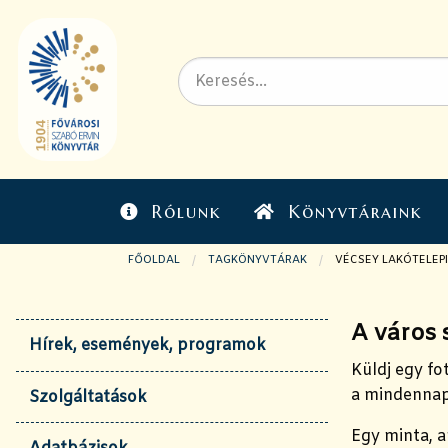
Rólunk
Könyvtáraink
FŐOLDAL
TAGKÖNYVTÁRAK
JELENLEGI OLDAL:
VÉCSEY LAKÓTELEP
A város 
Hírek, események, programok
Küldj egy fo
a mindennap
Szolgáltatások
Egy minta, a