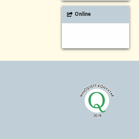
Online
!