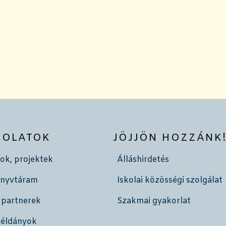
SOLATOK
JÖJJÖN HOZZÁNK
ok, projektek
Álláshirdetés
önyvtáram
Iskolai közösségi szolgálat
 partnerek
Szakmai gyakorlat
példányok