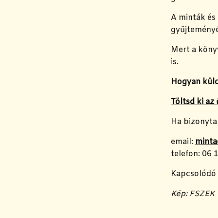
A minták és 
gyűjteményé
Mert a köny
is.
Hogyan küld
Töltsd ki az
Ha bizonytal
email:
minta
telefon: 06
Kapcsolódó 
Kép: FSZEK