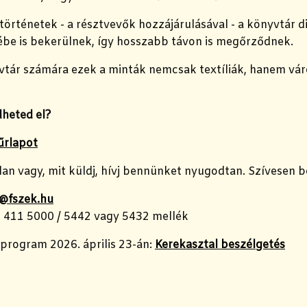
történetek - a résztvevők hozzájárulásával - a könyvtár di
be is bekerülnek, így hosszabb távon is megőrződnek.
vtár számára ezek a minták nemcsak textíliák, hanem vá
heted el?
 űrlapot
an vagy, mit küldj, hívj bennünket nyugodtan. Szívesen b
@fszek.hu
 1 411 5000 / 5442 vagy 5432 mellék
program 2026. április 23-án:
Kerekasztal beszélgetés