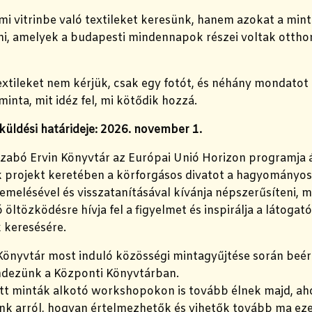
 vitrinbe való textileket keresünk, hanem azokat a min
ni, amelyek a budapesti mindennapok részei voltak ottho
extileket nem kérjük, csak egy fotót, és néhány mondatot 
inta, mit idéz fel, mi kötődik hozzá.
üldési határideje: 2026. november 1.
Szabó Ervin Könyvtár az Európai Unió Horizon programja 
 projekt keretében a körforgásos divatot a hagyományo
melésével és visszatanításával kívánja népszerűsíteni, 
 öltözködésre hívja fel a figyelmet és inspirálja a látogató
 keresésére.
Könyvtár most induló közösségi mintagyűjtése során beé
rendezünk a Központi Könyvtárban.
ott minták alkotó workshopokon is tovább élnek majd, ah
k arról, hogyan értelmezhetők és vihetők tovább ma ez