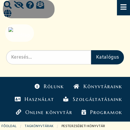
Rólunk
Könyvtáraink
Használat
Szolgáltatásaink
Online könyvtár
Programok
FŐOLDAL
TAGKÖNYVTÁRAK
JELENLEGI OLDAL:
PESTERZSÉBETI KÖNYVTÁR