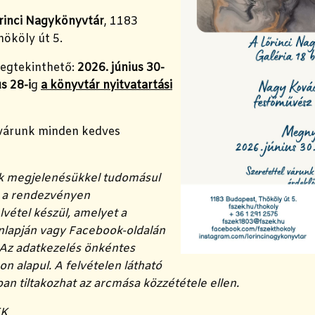
rinci Nagykönyvtár
, 1183
hököly út 5.
megtekinthető:
2026. június 30-
s 28-i
g
a könyvtár nyitvatartási
 várunk minden kedves
k megjelenésükkel tudomásul
y a rendezvényen
lvétel készül, amelyet a
nlapján vagy Facebook-oldalán
 Az adatkezelés önkéntes
on alapul. A felvételen látható
sban tiltakozhat az arcmása közzététele ellen.
EK