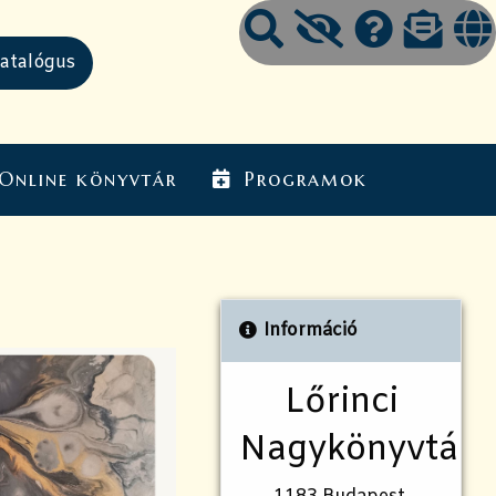
Online könyvtár
Programok
Információ
Lőrinci
Nagykönyvtár