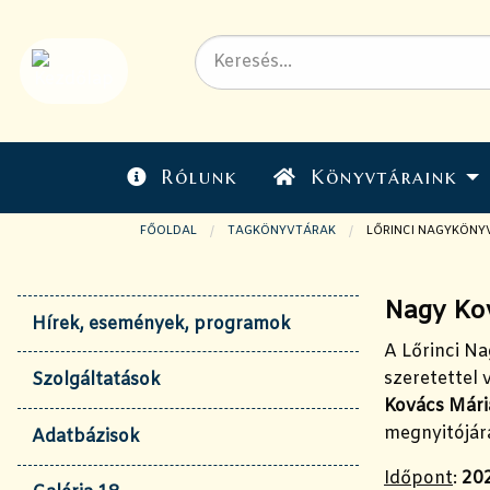
Rólunk
Könyvtáraink
FŐOLDAL
TAGKÖNYVTÁRAK
JELENLEGI OLDAL:
LŐRINCI NAGYKÖNY
Nagy Kov
Hírek, események, programok
A Lőrinci N
szeretettel 
Szolgáltatások
Kovács Már
megnyitójár
Adatbázisok
Időpont
:
202