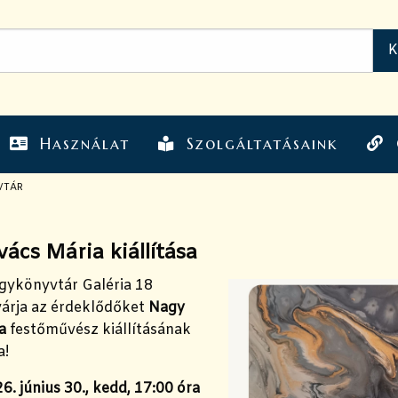
Használat
Szolgáltatásaink
VTÁR
ács Mária kiállítása
agykönyvtár Galéria 18
várja az érdeklődőket
Nagy
ia
festőművész kiállításának
a!
6. június 30., kedd, 17:00 óra