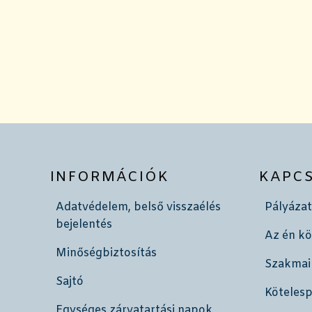
INFORMÁCIÓK
KAPC
Adatvédelem, belső visszaélés
Pályázat
bejelentés
Az én k
Minőségbiztosítás
Szakmai
Sajtó
Köteles
Egységes zárvatartási napok