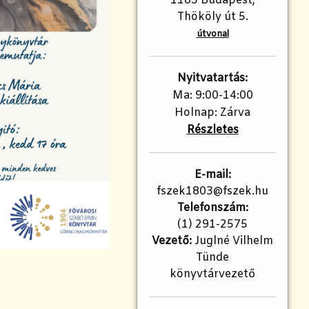
1183 Budapest,
Thököly út 5.
útvonal
Nyitvatartás:
Ma: 9:00-14:00
Holnap: Zárva
Részletes
E-mail:
fszek1803@fszek.hu​
Telefonszám:
(1) 291-2575
Vezető:
Juglné Vilhelm
Tünde
könyvtárvezető