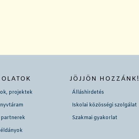
SOLATOK
JÖJJÖN HOZZÁNK
ok, projektek
Álláshirdetés
önyvtáram
Iskolai közösségi szolgálat
 partnerek
Szakmai gyakorlat
példányok