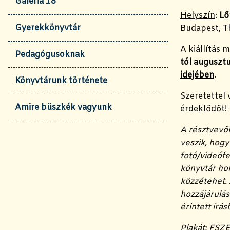
Galéria 18
Helyszín
:
Lő
Gyerekkönyvtár
Budapest, T
A kiállítás 
Pedagógusoknak
tól augusztu
idejében
.
Könyvtárunk története
Szeretettel
Amire büszkék vagyunk
érdeklődőt!
A résztvevő
veszik, hog
fotó/videófe
könyvtár ho
közzétehet.
hozzájárulás
érintett írá
Plakát: FSZ