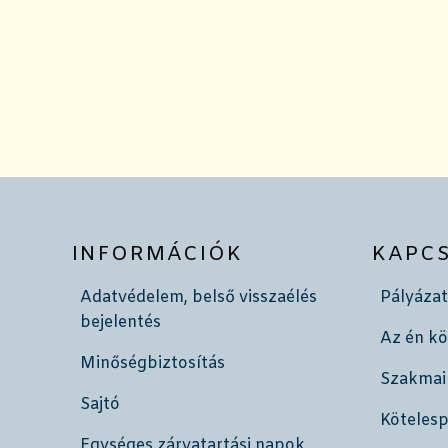
INFORMÁCIÓK
KAPC
Adatvédelem, belső visszaélés
Pályázat
bejelentés
Az én k
Minőségbiztosítás
Szakmai
Sajtó
Köteles
Egységes zárvatartási napok