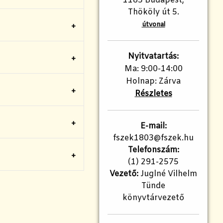
1183 Budapest,
Thököly út 5.
útvonal
Nyitvatartás:
Ma: 9:00-14:00
Holnap: Zárva
Részletes
E-mail:
fszek1803@fszek.hu​
Telefonszám:
(1) 291-2575
Vezető:
Juglné Vilhelm
Tünde
könyvtárvezető