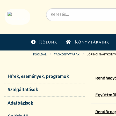
Rólunk
Könyvtáraink
FŐOLDAL
TAGKÖNYVTÁRAK
JELENLEGI OLDAL:
LŐRINCI NAGYKÖNY
Hírek, események, programok
Rendhagyó
Szolgáltatások
Együttműkö
Adatbázisok
Rendőrnap,