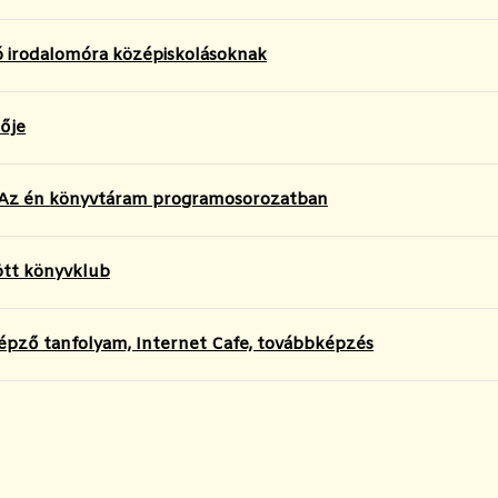
 irodalomóra középiskolásoknak
tője
 Az én könyvtáram programosorozatban
ött könyvklub
pző tanfolyam, Internet Cafe, továbbképzés