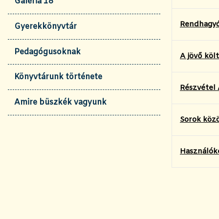
Galéria 18
Rendhagyó
Gyerekkönyvtár
Pedagógusoknak
A jövő köl
Könyvtárunk története
Részvétel
Amire büszkék vagyunk
Sorok köz
Használóké