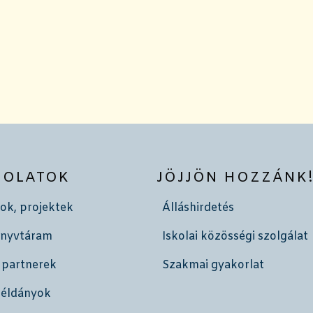
SOLATOK
JÖJJÖN HOZZÁNK
ok, projektek
Álláshirdetés
önyvtáram
Iskolai közösségi szolgálat
 partnerek
Szakmai gyakorlat
példányok