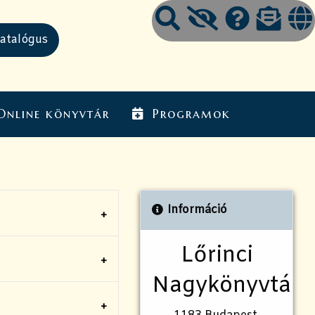
Online könyvtár
Programok
Információ
Lőrinci
Nagykönyvtár