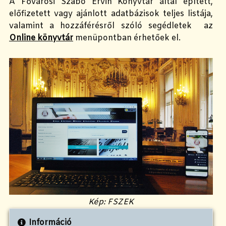
A Fővárosi Szabó Ervin Könyvtár által épített,
előfizetett vagy ajánlott adatbázisok teljes listája,
valamint a hozzáférésről szóló segédletek az
Online könyvtár
menüpontban érhetőek el.
Kép: FSZEK
Információ