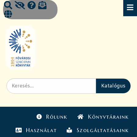
Rólunk
Könyvtáraink
Használat
Szolgáltatásaink