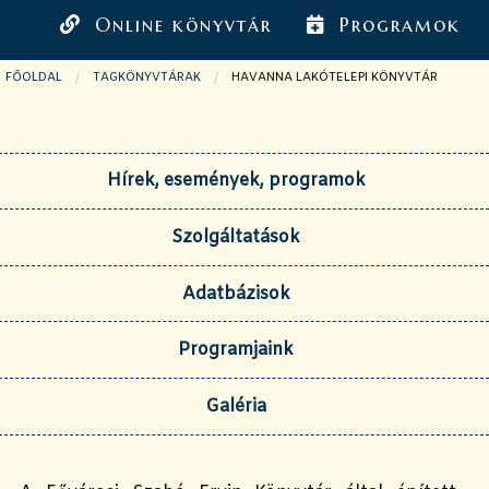
Online könyvtár
Programok
FŐOLDAL
TAGKÖNYVTÁRAK
JELENLEGI OLDAL:
HAVANNA LAKÓTELEPI KÖNYVTÁR
Hírek, események, programok
Szolgáltatások
Adatbázisok
Programjaink
Galéria