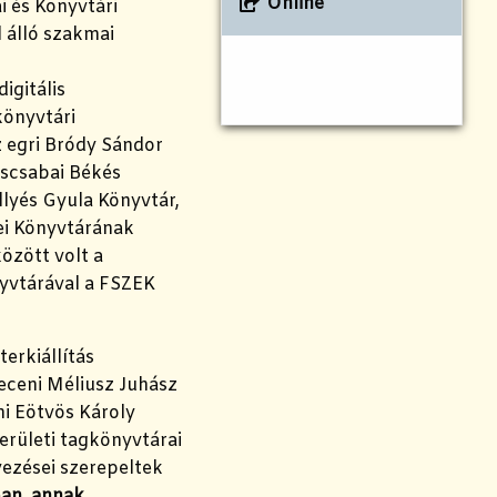
Online
i és Könyvtári
 álló szakmai
igitális
könyvtári
z egri Bródy Sándor
éscsabai Békés
llyés Gyula Könyvtár,
ei Könyvtárának
zött volt a
nyvtárával a FSZEK
erkiállítás
eceni Méliusz Juhász
mi Eötvös Károly
kerületi tagkönyvtárai
zései szerepeltek
ban, annak