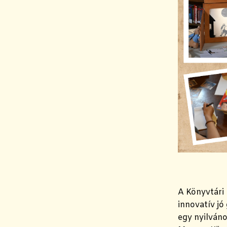
A Könyvtári
innovatív j
egy nyilváno