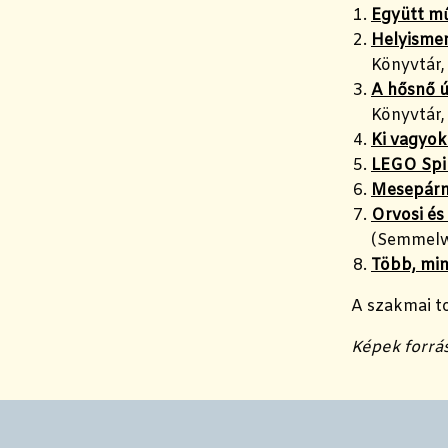
Együtt m
Helyismer
Könyvtár,
A hősnő ú
Könyvtár,
Ki vagyok
LEGO Spi
Mesepár
Orvosi és
(Semmelw
Több, mint
A szakmai 
Képek forrás