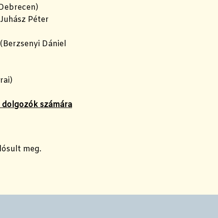
 Debrecen)
Juhász Péter
(Berzsenyi Dániel
rai)
n dolgozók számára
lósult meg.