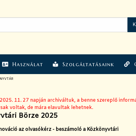
Használat
Szolgáltatásaink
ÖNYVTÁR
 2025. 11. 27 napján archiváltuk, a benne szereplő inform
sak voltak, de mára elavultak lehetnek.
vtári Börze 2025
nnováció az olvasókérz - beszámoló a Közkönyvtári