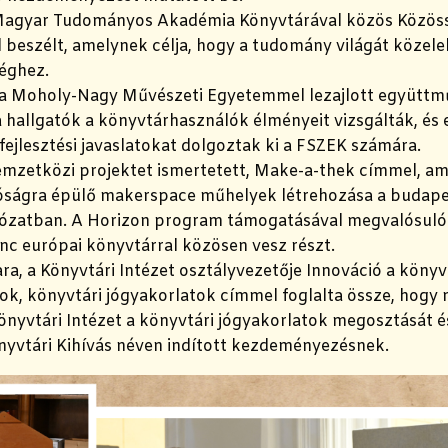
Magyar Tudományos Akadémia Könyvtárával közös Közös
 beszélt, amelynek célja, hogy a tudomány világát közel
éghez.
 a Moholy-Nagy Művészeti Egyetemmel lezajlott együtt
 hallgatók a könyvtárhasználók élményeit vizsgálták, és 
fejlesztési javaslatokat dolgoztak ki a FSZEK számára.
emzetközi projektet ismertetett, Make-a-thek címmel, am
óságra épülő makerspace műhelyek létrehozása a budape
ózatban. A Horizon program támogatásával megvalósul
nc európai könyvtárral közösen vesz részt.
a, a Könyvtári Intézet osztályvezetője Innováció a könyv
ok, könyvtári jógyakorlatok címmel foglalta össze, hogy 
önyvtári Intézet a könyvtári jógyakorlatok megosztását 
nyvtári Kihívás néven indított kezdeményezésnek.