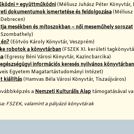
űködni = együttműködni
(Méliusz Juhász Péter Könyvtár,
eti dokumentumok ismertetése és feldolgozása
(Méliusz 
 Debrecen)
tja mesékben és mítoszokban – női meseműhely sorozat
 Szombathely)
 én?
(Eötvös Károly Könyvtár, Veszprém)
ke robotok a könyvtárban
(FSZEK XI. kerületi tagkönyvtá
na
(Egressy Béni Városi Könyvtár, Kazincbarcika)
 egészségügyi információs keresés nyilvános könyvtárba
eis Egyetem Magatartástudományi Intézet)
 kiállítás
(Hamvas Béla Városi Könyvtár, Tiszaújváros)
továbbképzés a
Nemzeti Kulturális Alap
támogatásával va
a: FSZEK, valamint a pályázó könyvtárak