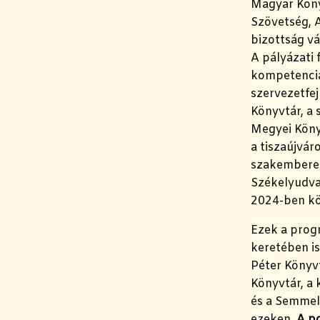
Magyar Köny
Szövetség, 
bizottság vá
A pályázati f
kompetencia
szervezetfej
Könyvtár, a 
Megyei Könyv
a tiszaújvá
szakemberei
Székelyudva
2024-ben kö
Ezek a progr
keretében i
Péter Könyvt
Könyvtár, a 
és a Semmel
ezeken.
A po