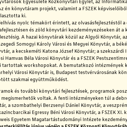
vtárosok Egyesülete Közkönyvtári Egylet, az Informatika
Az én könyvtáram projekt, valamint a FSZEK képviselőiből
lasztotta ki.
elhívás nyolc témakört érintett, az olvasásfejlesztéstől a d
fejlesztésen és zöld könyvtári kezdeményezéseken át a 
lesztésig. A hazai könyvtárak közül az Algyői Könyvtár, a
szegedi Somogyi Károly Városi és Megyei Könyvtár, a bék
tár, a kecskeméti Katona József Könyvtár; a szekszárdi I
rosi Hamvas Béla Városi Könyvtár és a FSZEK Pestszentimr
 tartottak workshopokat. A bemutatkozó intézmények kö
rhelyi Városi Könyvtár is, Budapest testvérvárosának kö
tött szakmai együttműködést.
amok és további könyvtári fejlesztések, programok poszt
s megismerhetők voltak. A fenti intézményeken túl a debr
ár, a szombathelyi Berzsenyi Dániel Könyvtár, a veszpré
kazincbarcikai Egressy Béni Városi Könyvtár, a FSZEK XI. 
weis Egyetem Magatartástudományi Intézete kezdeménye
szterkiállítás június végéig a FSZEK Központi Könyvtárá