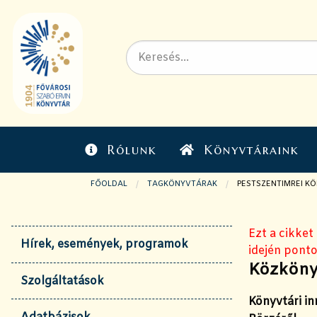
Rólunk
Könyvtáraink
FŐOLDAL
TAGKÖNYVTÁRAK
JELENLEGI OLDAL:
PESTSZENTIMREI K
Ezt a cikket
Hírek, események, programok
idején ponto
Közköny
Szolgáltatások
Könyvtári i