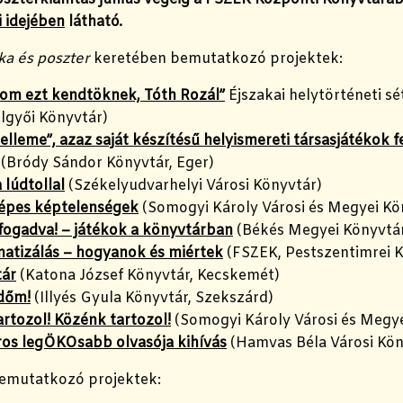
i idejében
látható.
a és poszter
keretében bemutatkozó projektek:
om ezt kendtöknek, Tóth Rozál”
Éjszakai helytörténeti sé
lgyői Könyvtár)
elleme”, azaz saját készítésű helyismereti társasjátékok f
(Bródy Sándor Könyvtár, Eger)
a lúdtollal
(Székelyudvarhelyi Városi Könyvtár)
épes képtelenségek
(Somogyi Károly Városi és Megyei Kö
lfogadva! – játékok a könyvtárban
(Békés Megyei Könyvtár
tizálás – hogyanok és miértek
(FSZEK, Pestszentimrei 
ár
(Katona József Könyvtár, Kecskemét)
időm!
(Illyés Gyula Könyvtár, Szekszárd)
tartozol! Közénk tartozol!
(Somogyi Károly Városi és Megye
ros legÖKOsabb olvasója kihívás
(Hamvas Béla Városi Kön
emutatkozó projektek: