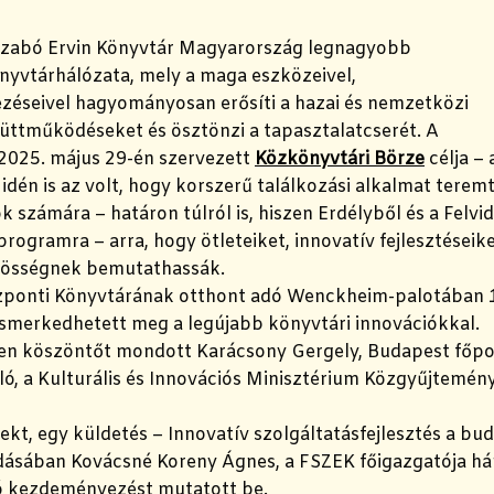
Szabó Ervin Könyvtár Magyarország legnagyobb
nyvtárhálózata, mely a maga eszközeivel,
éseivel hagyományosan erősíti a hazai és nemzetközi
üttműködéseket és ösztönzi a tapasztalatcserét. A
 2025. május 29-én szervezett
Közkönyvtári Börze
célja – 
idén is az volt, hogy korszerű találkozási alkalmat tere
 számára – határon túlról is, hiszen Erdélyből és a Felvid
rogramra – arra, hogy ötleteiket, innovatív fejlesztéseike
zösségnek bemutathassák.
ponti Könyvtárának otthont adó Wenckheim-palotában 
smerkedhetett meg a legújabb könyvtári innovációkkal.
n köszöntőt mondott Karácsony Gergely, Budapest főpo
ló, a Kulturális és Innovációs Minisztérium Közgyűjtemén
kt, egy küldetés – Innovatív szolgáltatásfejlesztés a bu
adásában Kovácsné Koreny Ágnes, a FSZEK főigazgatója h
 kezdeményezést mutatott be.