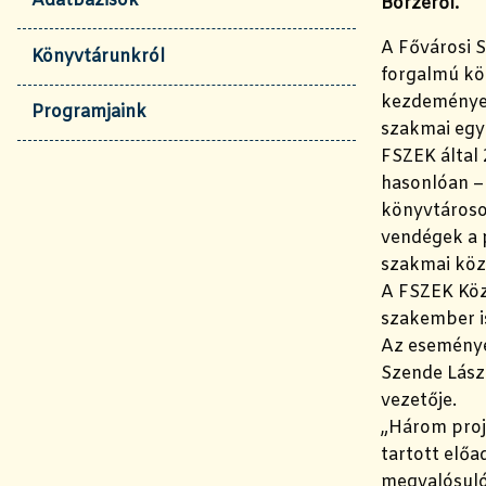
Adatbázisok
Börzéről.
A Fővárosi 
Könyvtárunkról
forgalmú kö
kezdeményez
Programjaink
szakmai egy
FSZEK által
hasonlóan – 
könyvtárosok
vendégek a p
szakmai kö
A FSZEK Köz
szakember i
Az eseménye
Szende Lász
vezetője.
„Három proje
tartott elő
megvalósuló