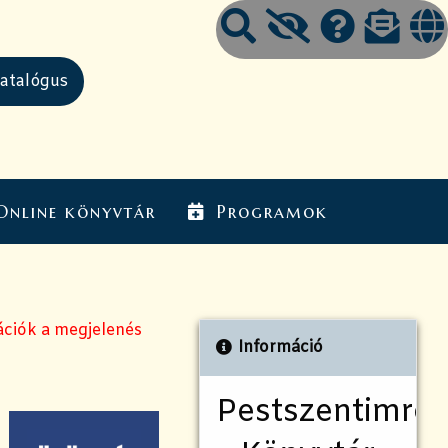
Online könyvtár
Programok
ációk a megjelenés
Információ
Pestszentimrei