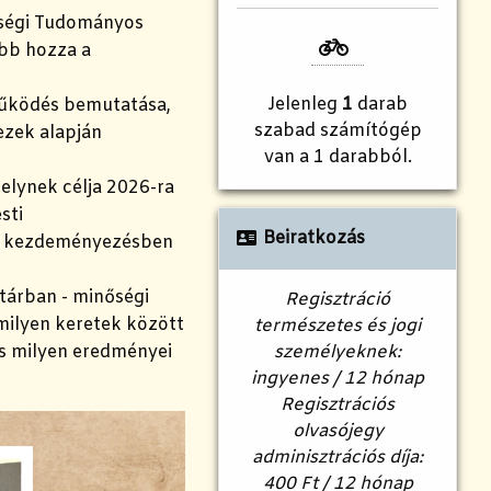
ségi Tudományos
ebb hozza a
Jelenleg
1
darab
működés bemutatása,
szabad számítógép
ezek alapján
van a 1 darabból.
elynek célja 2026-ra
sti
Beiratkozás
ó kezdeményezésben
tárban - minőségi
Regisztráció
milyen keretek között
természetes és jogi
személyeknek:
és milyen eredményei
ingyenes / 12 hónap
Regisztrációs
olvasójegy
adminisztrációs díja:
400 Ft / 12 hónap