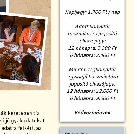
Napijegy: 1.700 Ft / nap
Adott könyvtár
használatára jogosító
olvasójegy:
12 hónapra: 3.300 Ft
6 hónapra: 2.400 Ft
Minden tagkönyvtár
egyidejű használatára
jogosító olvasójegy:
12 hónapra: 12.000 Ft
6 hónapra: 9.000 Ft
Kedvezmények
ák keretében tíz
zó jó gyakorlatokat
adatra felkért, az