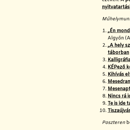
nyitvatartás
Műhelymunk
„Én mond
Algyőn (A
„A hely sz
táborban
Kalligráfi
KÉPező k
Kihívás e
Mesedrama
Mesenapt
Nincs rá 
Te is ide 
Tiszaújvá
Poszteren
b