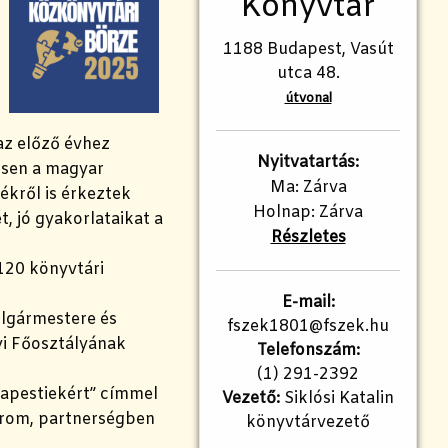
Könyvtár
1188 Budapest, Vasút
utca 48.
útvonal
az előző évhez
Nyitvatartás:
mtsen a magyar
Ma: Zárva
ékről is érkeztek
Holnap: Zárva
t, jó gyakorlataikat a
Részletes
120 könyvtári
E-mail:
lgármestere és
fszek1801@fszek.hu​
yi Főosztályának
Telefonszám:
(1) 291-2392
dapestiekért” címmel
Vezető:
Siklósi Katalin
árom, partnerségben
könyvtárvezető