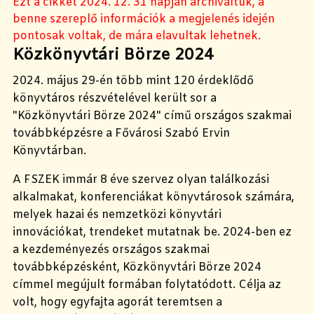
Ezt a cikket 2024. 12. 31 napján archiváltuk, a
benne szereplő információk a megjelenés idején
pontosak voltak, de mára elavultak lehetnek.
Közkönyvtári Börze 2024
2024. május 29-én több mint 120 érdeklődő
könyvtáros részvételével került sor a
"Közkönyvtári Börze 2024" című országos szakmai
továbbképzésre a Fővárosi Szabó Ervin
Könyvtárban.
A FSZEK immár 8 éve szervez olyan találkozási
alkalmakat, konferenciákat könyvtárosok számára,
melyek hazai és nemzetközi könyvtári
innovációkat, trendeket mutatnak be. 2024-ben ez
a kezdeményezés országos szakmai
továbbképzésként, Közkönyvtári Börze 2024
címmel megújult formában folytatódott. Célja az
volt, hogy egyfajta agorát teremtsen a