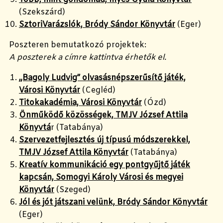
(Szekszárd)
SztoriVarázslók, Bródy Sándor Könyvtár
(Eger)
Poszteren bemutatkozó projektek:
A poszterek a címre kattintva érhetők el.
„Bagoly Ludvig” olvasásnépszerűsítő játék,
Városi Könyvtár
(Cegléd)
Titokakadémia, Városi Könyvtár
(Ózd)
Önműködő közösségek, TMJV József Attila
Könyvtá
r (Tatabánya)
Szervezetfejlesztés új típusú módszerekkel,
TMJV József Attila Könyvtár
(Tatabánya)
Kreatív kommunikáció egy pontgyűjtő játék
kapcsán, Somogyi Károly Városi és megyei
Könyvtár
(Szeged)
Jól és jót játszani velünk, Bródy Sándor Könyvtár
(Eger)