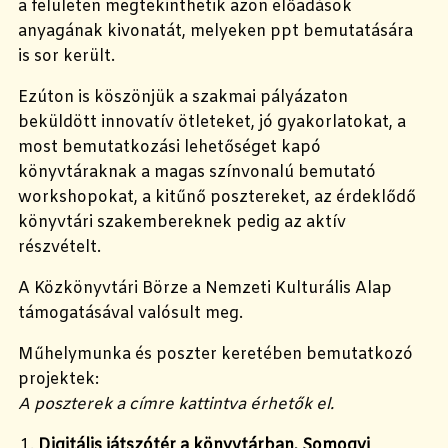
a felületen megtekinthetik azon előadások
anyagának kivonatát, melyeken ppt bemutatására
is sor került.
Ezúton is köszönjük a szakmai pályázaton
beküldött innovatív ötleteket, jó gyakorlatokat, a
most bemutatkozási lehetőséget kapó
könyvtáraknak a magas színvonalú bemutató
workshopokat, a kitűnő posztereket, az érdeklődő
könyvtári szakembereknek pedig az aktív
részvételt.
A Közkönyvtári Börze a Nemzeti Kulturális Alap
támogatásával valósult meg.
Műhelymunka és poszter keretében bemutatkozó
projektek:
A poszterek a címre kattintva érhetők el.
Digitális játszótér a könyvtárban, Somogyi