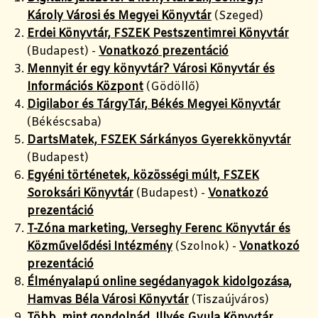
Károly Városi és Megyei Könyvtár
(Szeged)
Erdei Könyvtár, FSZEK Pestszentimrei Könyvtár
(Budapest) -
Vonatkozó prezentáció
Mennyit ér egy könyvtár? Városi Könyvtár és
Információs Központ
(Gödöllő)
Digilabor és TárgyTár, Békés Megyei Könyvtár
(Békéscsaba)
DartsMatek, FSZEK Sárkányos Gyerekkönyvtár
(Budapest)
Egyéni történetek, közösségi múlt, FSZEK
Soroksári Könyvtár
(Budapest) -
Vonatkozó
prezentáció
T-Zóna marketing, Verseghy Ferenc Könyvtár és
Közművelődési Intézmény
(Szolnok) -
Vonatkozó
prezentáció
Élményalapú online segédanyagok kidolgozása,
Hamvas Béla Városi Könyvtár
(Tiszaújváros)
Több, mint gondolnád, Illyés Gyula Könyvtár