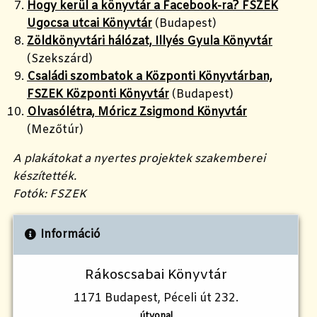
Hogy kerül a könyvtár a Facebook-ra? FSZEK
Ugocsa utcai Könyvtár
(Budapest)
Zöldkönyvtári hálózat, Illyés Gyula Könyvtár
(Szekszárd)
Családi szombatok a Központi Könyvtárban,
FSZEK Központi Könyvtár
(Budapest)
Olvasólétra, Móricz Zsigmond Könyvtár
(Mezőtúr)
A plakátokat a nyertes projektek szakemberei
készítették.
Fotók: FSZEK
Információ
Rákoscsabai Könyvtár
1171 Budapest, Péceli út 232.
útvonal