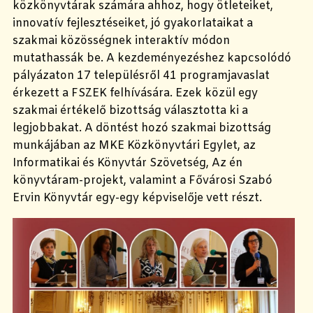
közkönyvtárak számára ahhoz, hogy ötleteiket,
innovatív fejlesztéseiket, jó gyakorlataikat a
szakmai közösségnek interaktív módon
mutathassák be. A kezdeményezéshez kapcsolódó
pályázaton 17 településről 41 programjavaslat
érkezett a FSZEK felhívására. Ezek közül egy
szakmai értékelő bizottság választotta ki a
legjobbakat. A döntést hozó szakmai bizottság
munkájában az MKE Közkönyvtári Egylet, az
Informatikai és Könyvtár Szövetség, Az én
könyvtáram-projekt, valamint a Fővárosi Szabó
Ervin Könyvtár egy-egy képviselője vett részt.