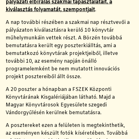
pályázati elbírálás szakmai tapasztalatait, a
kiválasztás folyamatát, szempontjait
.
A nap további részében a szakmai nap résztvevői a
pályázaton kiválasztásra kerülő 10 könyvtár
műhelymunkáin vettek részt. A Börzén továbbá
bemutatásra került egy poszterkiálltás, ami a
bemutatkozó könyvtárak projektjeiből, illetve
további 10, az esemény napján önálló
programelemként be nem mutatott innovációs
projekt posztereiből állt össze.
A 20 poszter a hónapban a FSZEK Központi
Könyvtárának Kisgalériájában látható. Majd a
Magyar Könyvtárosok Egyesülete szegedi
Vándorgyűlésén kerülnek bemutatásra.
A posztereket ezen a felületen is megtekinthetik,
az eseményen készült fotók kíséretében. Továbbá