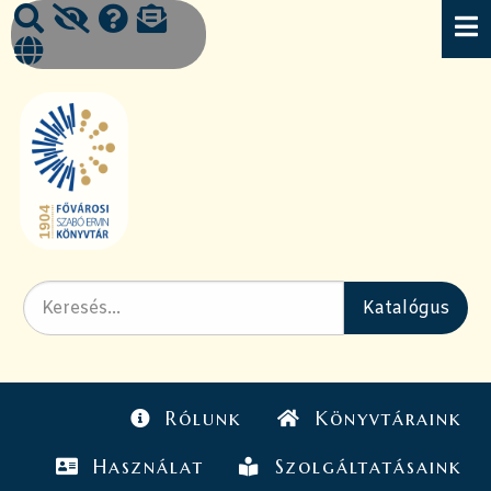
Rólunk
Könyvtáraink
Használat
Szolgáltatásaink