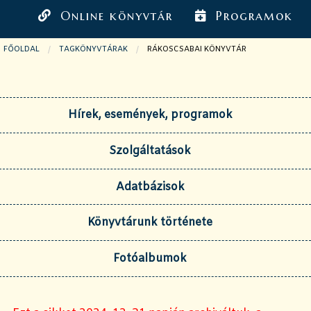
Online könyvtár
Programok
FŐOLDAL
TAGKÖNYVTÁRAK
JELENLEGI OLDAL:
RÁKOSCSABAI KÖNYVTÁR
Hírek, események, programok
Szolgáltatások
Adatbázisok
Könyvtárunk története
Fotóalbumok