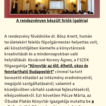
A rendezvényen készült fotók (galéria)
A rendezvény fővédnöke dr. Bősz Anett, humán
területekért felelős főpolgármester-helyettes volt,
aki köszöntőjében kiemelte a könyvtárosok
kreativitását és a mindennapokban való
helytállását. Kovácsné Koreny Ágnes, a FSZEK
főigazgatója
"Könyvtár az élő, élhető, okos és
fenntartható Budapestért"
címmel tartott
bevezető előadást az intézmény eredményeiről,
megújuló szolgáltatásairól, valamint a
közeljövőben várható szakmai fejlesztésekről,
elképzelésekről. Ezt követően Pőcze Márta, az
Óbudai Platán Könyvtár igazgatója mutatta be
a