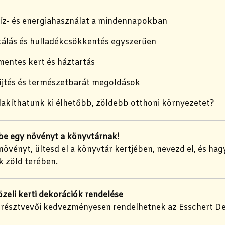
íz- és energiahasználat a mindennapokban
álás és hulladékcsökkentés egyszerűen
entes kert és háztartás
jtés és természetbarát megoldások
akíthatunk ki élhetőbb, zöldebb otthoni környezetet?
be egy növényt a könyvtárnak!
növényt, ültesd el a könyvtár kertjében, nevezd el, és h
 zöld terében.
zeli kerti dekorációk rendelése
résztvevői kedvezményesen rendelhetnek az Esschert Des