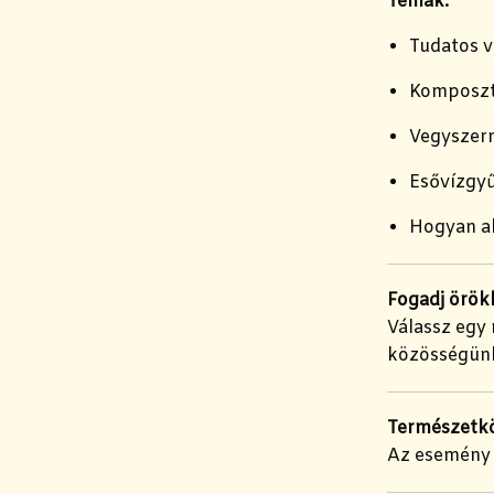
Témák:
Tudatos v
Komposzt
Vegyszerm
Esővízgyű
Hogyan al
Fogadj örök
Válassz egy 
közösségünk
Természetkö
Az esemény 