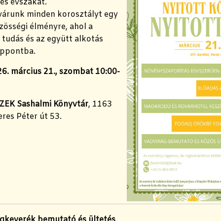
tés évszakát.
 várunk minden korosztályt egy
özösségi élményre, ahol a
 tudás és az együtt alkotás
éppontba.
6. március 21., szombat 10:00-
ZEK Sashalmi Könyvtár
, 1163
res Péter út 53.
gkeverék bemutató és ültetés