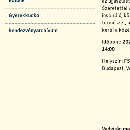
Rólunk
az újjászüle
Szeretettel
inspiráló, k
Gyerekkuckó
természet, a
kerül a köz
Rendezvényarchívum
Időpont
:
202
14:00
Helyszín
:
FS
Budapest, Ve
Vadvirág ma