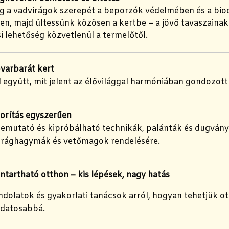
g a vadvirágok szerepét a beporzók védelmében és a biod
n, majd ültessünk közösen a kertbe – a jövő tavaszaina
 lehetőség közvetlenül a termelőtől.
ovarbarát kert
 együtt, mit jelent az élővilággal harmóniában gondozott 
rítás egyszerűen
bemutató és kipróbálható technikák, palánták és dugvány
irághagymák és vetőmagok rendelésére.
ntartható otthon – kis lépések, nagy hatás
ndolatok és gyakorlati tanácsok arról, hogyan tehetjük 
datosabbá.