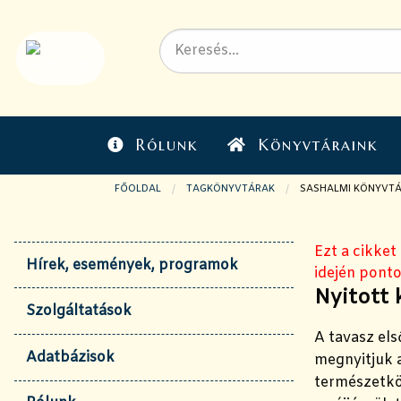
Rólunk
Könyvtáraink
FŐOLDAL
TAGKÖNYVTÁRAK
JELENLEGI OLDAL:
SASHALMI KÖNYVT
Ezt a cikket
Hírek, események, programok
idején ponto
Nyitott 
Szolgáltatások
A tavasz el
Adatbázisok
megnyitjuk a
természetkö