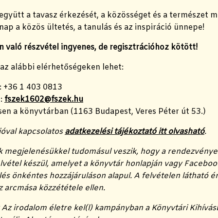
gyütt a tavasz érkezését, a közösséget és a természet me
nap a közös ültetés, a tanulás és az inspiráció ünnepe!
való részvétel ingyenes, de regisztrációhoz kötött!
 az alábbi elérhetőségeken lehet:
: +36 1 403 0813
n:
fszek1602@fszek.hu
en a könyvtárban (1163 Budapest, Veres Péter út 53.)
ióval kapcsolatos
adatkezelési tájékoztató itt olvasható
.
k megjelenésükkel tudomásul veszik, hogy a rendezvény
lvétel készül, amelyet a könyvtár honlapján vagy Faceboo
és önkéntes hozzájáruláson alapul. A felvételen látható ér
az arcmása közzététele ellen.
z irodalom életre kel(l) kampányban a Könyvtári Kihívás