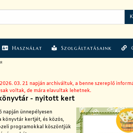
Használat
Szolgáltatásaink
ÁR
 2026. 03. 21 napján archiváltuk, a benne szereplő inform
sak voltak, de mára elavultak lehetnek.
könyvtár - nyitott kert
ső napján ünnepélyesen
 könyvtár kertjét, és közös,
zeli programokkal köszöntjük