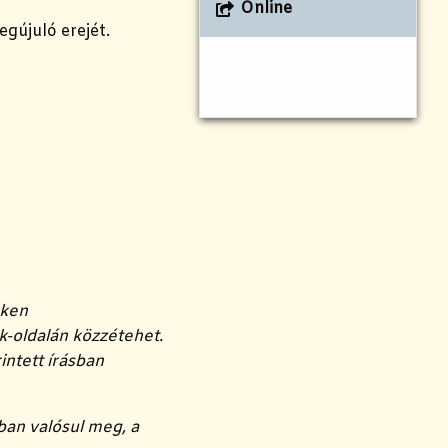
Online
gújuló erejét.
eken
k-oldalán közzétehet.
intett írásban
ban valósul meg, a