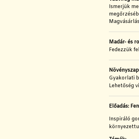
Ismerjük me
megőrzésébe
Magvásárlási
Madár- és r
Fedezzük fel
Növényszapo
Gyakorlati 
Lehetőség v
Előadás: Fen
Inspiráló go
környezettu