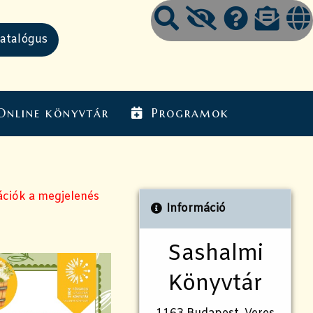
Online könyvtár
Programok
ációk a megjelenés
Információ
Sashalmi
Könyvtár