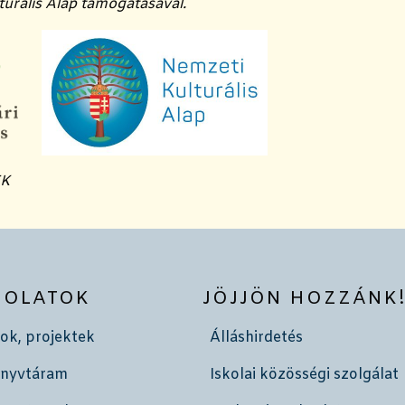
urális Alap támogatásával.
EK
SOLATOK
JÖJJÖN HOZZÁNK
ok, projektek
Álláshirdetés
önyvtáram
Iskolai közösségi szolgálat