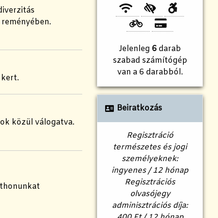
iverzitás
k reményében.
Jelenleg
6
darab
szabad számítógép
van a 6 darabból.
kert.
Beiratkozás
ok közül válogatva.
Regisztráció
természetes és jogi
személyeknek:
ingyenes / 12 hónap
Regisztrációs
otthonunkat
olvasójegy
adminisztrációs díja:
400 Ft / 12 hónap