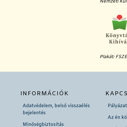
Nemzeti Kult
Plakát: FSZ
INFORMÁCIÓK
KAPC
Adatvédelem, belső visszaélés
Pályázat
bejelentés
Az én k
Minőségbiztosítás