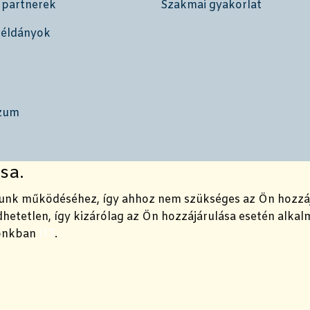
 partnerek
Szakmai gyakorlat
példányok
zum
sa.
unk működéséhez, így ahhoz nem szükséges az Ön hozzájár
etetlen, így kizárólag az Ön hozzájárulása esetén alkalm
tónkban
ITT
.