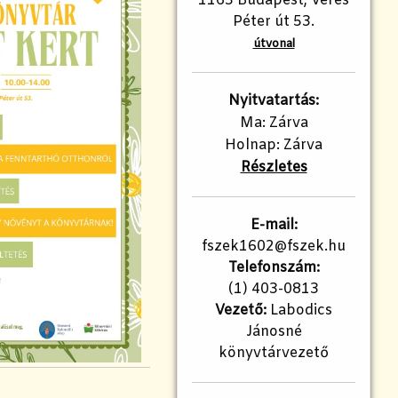
1163 Budapest, Veres
Péter út 53.
útvonal
Nyitvatartás:
Ma: Zárva
Holnap: Zárva
Részletes
E-mail:
fszek1602@fszek.hu
Telefonszám:
(1) 403-0813
Vezető:
Labodics
Jánosné
könyvtárvezető