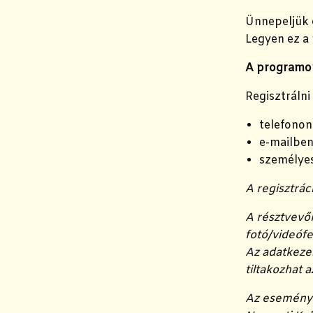
Ünnepeljük e
Legyen ez a 
A programon 
Regisztrálni
telefonon
e-mailbe
személyes
A regisztrác
A résztvevő
fotó/videófe
Az adatkezel
tiltakozhat 
Az esemény A