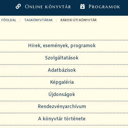
Online könyvtár
Programok
FŐOLDAL
TAGKÖNYVTÁRAK
JELENLEGI OLDAL:
RÁKOSI ÚTI KÖNYVTÁR
Hírek, események, programok
Szolgáltatások
Adatbázisok
Képgaléria
Újdonságok
Rendezvényarchívum
A könyvtár története