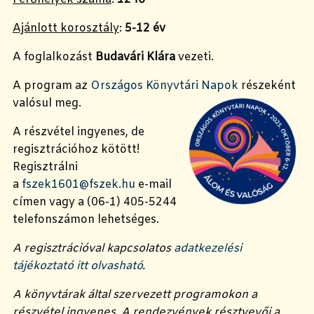
Ajánlott korosztály
:
5-12 év
A foglalkozást
Budavári Klára
vezeti.
A program az
Országos Könyvtári Napok
részeként
valósul meg.
A részvétel ingyenes, de
regisztrációhoz kötött!
Regisztrálni
a
fszek1601@fszek.hu
e-mail
címen vagy a (06-1) 405-5244
telefonszámon lehetséges.
A regisztrációval kapcsolatos
adatkezelési
tájékoztató itt olvasható
.
A könyvtárak által szervezett programokon a
részvétel ingyenes. A rendezvények résztvevői a