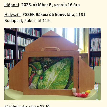
Időpont
:
2025. október 8., szerda 16 óra
Helyszín
:
FSZEK Rákosi úti könyvtára
, 1161
Budapest, Rákosi út 119.
Férőhelyek száma
:
12 fő