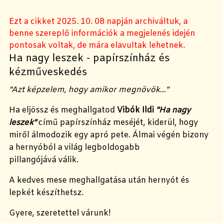
Ezt a cikket 2025. 10. 08 napján archiváltuk, a
benne szereplő információk a megjelenés idején
pontosak voltak, de mára elavultak lehetnek.
Ha nagy leszek - papírszínház és
kézműveskedés
"Azt képzelem, hogy amikor megnövök..."
Ha eljössz és meghallgatod
Vibók Ildi
"Ha nagy
leszek"
című papírszínház meséjét, kiderül, hogy
miről álmodozik egy apró pete. Álmai végén bizony
a hernyóból a világ legboldogabb
pillangójává válik.
A kedves mese meghallgatása után hernyót és
lepkét készíthetsz.
Gyere, szeretettel várunk!