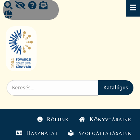
Rólunk
Könyvtáraink
Használat
Szolgáltatásaink