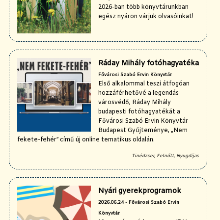
2026-ban több könyvtárunkban
egész nyáron várjuk olvasóinkat!
Ráday Mihály fotóhagyatéka
Fővárosi Szabó Ervin Könyvtár
Első alkalommal teszi átfogóan
hozzáférhetővé a legendás
városvédő, Ráday Mihály
budapesti fotóhagyatékát a
Fővárosi Szabó Ervin Könyvtár
Budapest Gyűjteménye, „Nem
fekete-fehér” című új online tematikus oldalán.
Tinédzser, Felnőtt, Nyugdíjas
Nyári gyerekprogramok
2026.06.24 - Fővárosi Szabó Ervin
Könyvtár