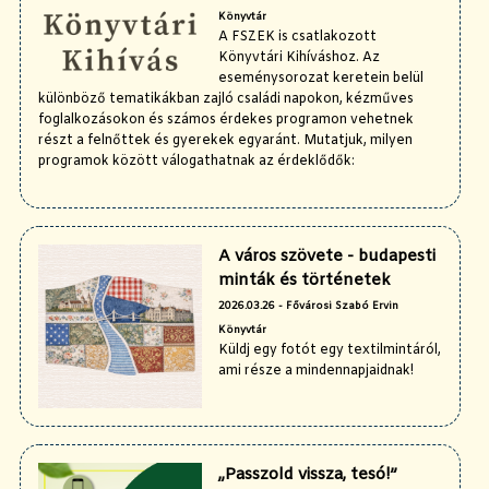
Könyvtár
A FSZEK is csatlakozott
Könyvtári Kihíváshoz. Az
eseménysorozat keretein belül
különböző tematikákban zajló családi napokon, kézműves
foglalkozásokon és számos érdekes programon vehetnek
részt a felnőttek és gyerekek egyaránt. Mutatjuk, milyen
programok között válogathatnak az érdeklődők:
A város szövete - budapesti
minták és történetek
2026.03.26 - Fővárosi Szabó Ervin
Könyvtár
Küldj egy fotót egy textilmintáról,
ami része a mindennapjaidnak!
„Passzold vissza, tesó!”