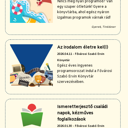
Nincs még nyári programod? Van
egy szuper ötletünk! Gyere a
könyvtárba, ahol egész nyáron
izgalmas programok várnak rád!
Gyerek, Tinédzser
Az irodalom életre kel(l)
2026.04.11 - Fővárosi Szabó Ervin
Könyvtár
Egész éves ingyenes
programsorozat indul a Fővárosi
Szabó Ervin Könyvtár
szervezésében.
Ismeretterjesztő családi
napok, kézműves
foglalkozások
2026.01.30 - Fővárosi Szabó Ervin