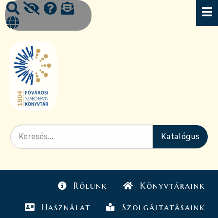
Rólunk
Könyvtáraink
Használat
Szolgáltatásaink