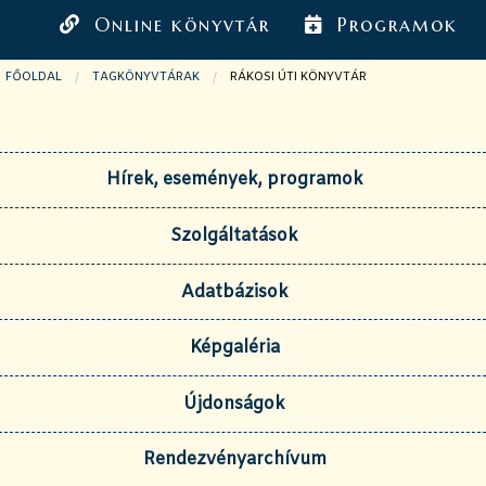
Online könyvtár
Programok
FŐOLDAL
TAGKÖNYVTÁRAK
JELENLEGI OLDAL:
RÁKOSI ÚTI KÖNYVTÁR
Hírek, események, programok
Szolgáltatások
Adatbázisok
Képgaléria
Újdonságok
Rendezvényarchívum