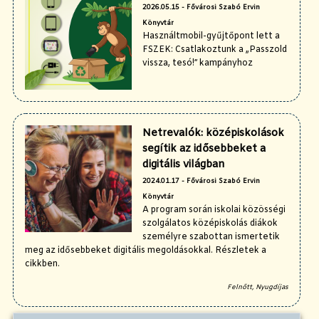
2026.05.15 - Fővárosi Szabó Ervin
Könyvtár
Használtmobil-gyűjtőpont lett a
FSZEK: Csatlakoztunk a „Passzold
vissza, tesó!” kampányhoz
Netrevalók: középiskolások
segítik az idősebbeket a
digitális világban
2024.01.17 - Fővárosi Szabó Ervin
Könyvtár
A program során iskolai közösségi
szolgálatos középiskolás diákok
személyre szabottan ismertetik
meg az idősebbeket digitális megoldásokkal. Részletek a
cikkben.
Felnőtt, Nyugdíjas