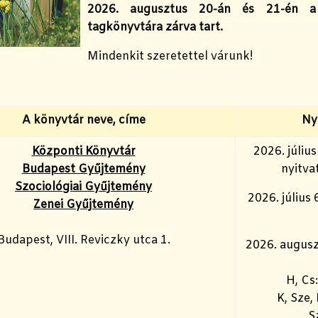
2026. augusztus 20-án és 21-én a
tagkönyvtára zárva tart.
Mindenkit szeretettel várunk!
A könyvtár neve, címe
Ny
Központi Könyvtár
2026. júliu
Budapest Gyűjtemény
nyitvat
Szociológiai Gyűjtemény
2026. július 
Zenei Gyűjtemény
Budapest, VIII. Reviczky utca 1.
2026. augusz
H, Cs
K, Sze,
S