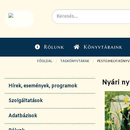
Rólunk
Könyvtáraink
FŐOLDAL
TAGKÖNYVTÁRAK
JELENLEGI OLDAL:
PESTÚJHELYI KÖNY
Nyári ny
Hírek, események, programok
Szolgáltatások
Adatbázisok