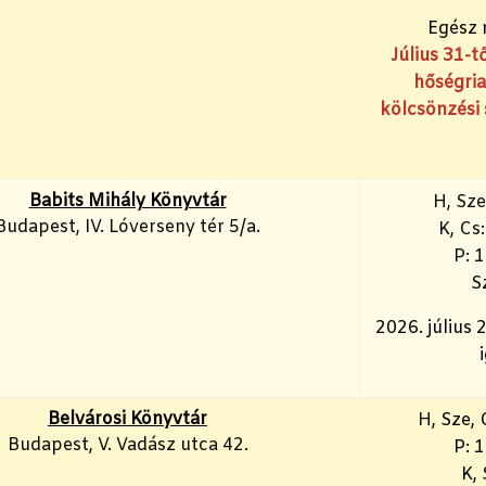
Egész 
Július 31-t
hőségria
kölcsönzési 
Babits Mihály Könyvtár
H, Sze
Budapest, IV. Lóverseny tér 5/a.
K, Cs
P: 
S
2026. július 
Belvárosi Könyvtár
H
, Sze,
Budapest, V. Vadász utca 42.
P: 
K, 