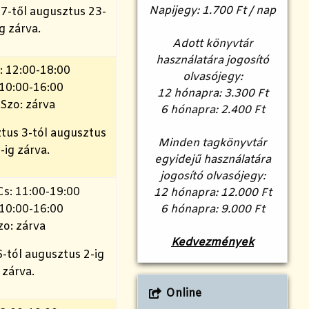
Napijegy: 1.700 Ft / nap
27-től augusztus 23-
ig zárva.
Adott könyvtár
használatára jogosító
: 12:00-18:00
olvasójegy:
 10:00-16:00
12 hónapra: 3.300 Ft
 Szo: zárva
6 hónapra: 2.400 Ft
tus 3-tól augusztus
Minden tagkönyvtár
-ig zárva.
egyidejű használatára
jogosító olvasójegy:
Cs: 11:00-19:00
12 hónapra: 12.000 Ft
 10:00-16:00
6 hónapra: 9.000 Ft
zo: zárva
Kedvezmények
6-tól augusztus 2-ig
zárva.
Online