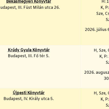
Békásmegyeri Könyvtár
H: 
udapest, III. Füst Milán utca 26.
K, P
Sze, C
S
2026. július 
Krúdy Gyula Könyvtár
H, Sze, 
Budapest, III. Fő tér 5.
K, P:
S
2026. augusz
30
Újpesti Könyvtár
H, Sze, 
Budapest, IV. Király utca 5.
K, P
S