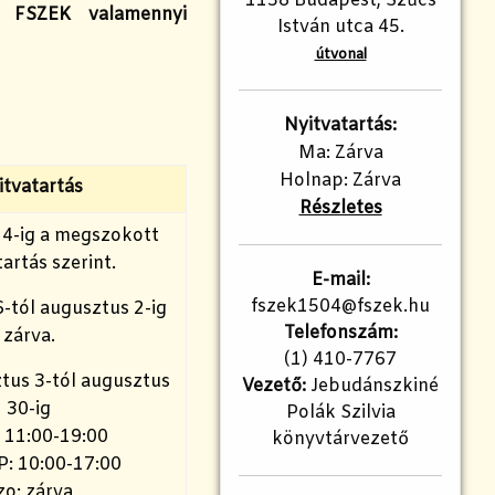
1158 Budapest, Szűcs
 FSZEK valamennyi
István utca 45.
útvonal
Nyitvatartás:
Ma: Zárva
Holnap: Zárva
itvatartás
Részletes
s 4-ig a megszokott
artás szerint.
E-mail:
fszek1504@fszek.hu
6-tól augusztus 2-ig
Telefonszám:
zárva.
(1) 410-7767
tus 3-tól augusztus
Vezető:
Jebudánszkiné
30-ig
Polák Szilvia
: 11:00-19:00
könyvtárvezető
 P: 10:00-17:00
zo: zárva