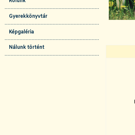
Rólunk
Gyerekkönyvtár
Képgaléria
Nálunk történt