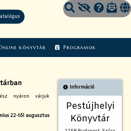
Online könyvtár
Programok
vtárban
Információ
ész nyáron várjuk
Pestújhelyi
únius 22-től augusztus
Könyvtár