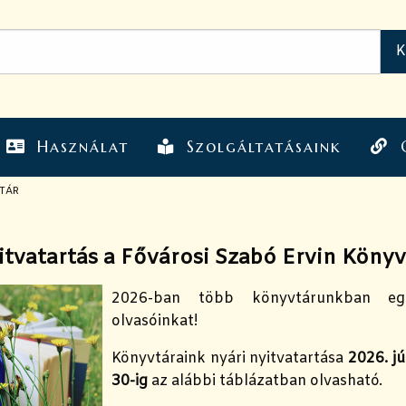
Használat
Szolgáltatásaink
VTÁR
itvatartás a Fővárosi Szabó Ervin Köny
2026-ban több könyvtárunkban eg
olvasóinkat!
Könyvtáraink nyári nyitvatartása
2026. j
30-ig
az alábbi táblázatban olvasható.