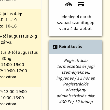
 július 4-ig:
Jelenleg
4
darab
-P: 11-19
szabad számítógép
zo: 10-16
van a 4 darabból.
6-tól augusztus 2-ig
zárva.
Beiratkozás
tus 3-tól augusztus
30-ig
Regisztráció
: 11:00-19:00
természetes és jogi
 P: 10:00-17:00
személyeknek:
zo: zárva
ingyenes / 12 hónap
Regisztrációs
olvasójegy
P: 13:00-19:00
adminisztrációs díja:
: 10:00-16:00
400 Ft / 12 hónap
zo: zárva