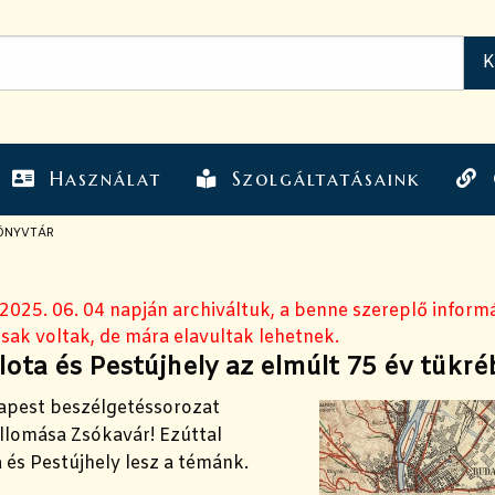
Használat
Szolgáltatásaink
ÖNYVTÁR
 2025. 06. 04 napján archiváltuk, a benne szereplő inform
sak voltak, de mára elavultak lehetnek.
ota és Pestújhely az elmúlt 75 év tükr
pest beszélgetéssorozat
llomása Zsókavár! Ezúttal
és Pestújhely lesz a témánk.