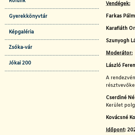
Rólunk
Vendégek:
Farkas Pál
Gyerekkönyvtár
Karafiáth O
Képgaléria
Szunyogh Lá
Zsóka-vár
Moderátor:
Jókai 200
László Fere
A rendezvén
résztvevőke
Cserdiné N
Kerület pol
Kovácsné Ko
Időpont
:
202