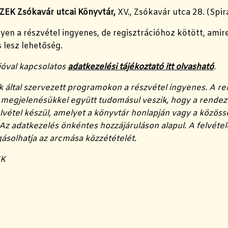
SZEK Zsókavár utcai Könyvtár,
XV., Zsókavár utca 28. (Spir
en a részvétel ingyenes, de regisztrációhoz kötött, amir
s lesz lehetőség.
ióval kapcsolatos
adatkezelési tájékoztató itt olvasható
.
k által szervezett programokon a részvétel ingyenes. A 
a megjelenésükkel együtt tudomásul veszik, hogy a rend
lvétel készül, amelyet a könyvtár honlapján vagy a közöss
Az adatkezelés önkéntes hozzájáruláson alapul. A felvétele
gásolhatja az arcmása közzétételét.
EK