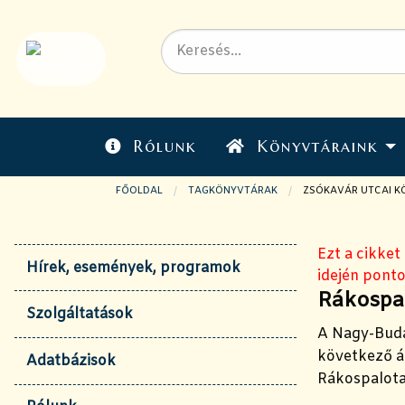
Rólunk
Könyvtáraink
FŐOLDAL
TAGKÖNYVTÁRAK
JELENLEGI OLDAL:
ZSÓKAVÁR UTCAI K
Ezt a cikket
Hírek, események, programok
idején ponto
Rákospal
Szolgáltatások
A Nagy-Buda
következő á
Adatbázisok
Rákospalota 