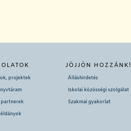
SOLATOK
JÖJJÖN HOZZÁNK
ok, projektek
Álláshirdetés
önyvtáram
Iskolai közösségi szolgálat
 partnerek
Szakmai gyakorlat
példányok