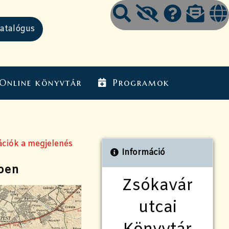
Online könyvtár
Programok
ációk a megjelenés
Információ
ében
Zsókavár
utcai