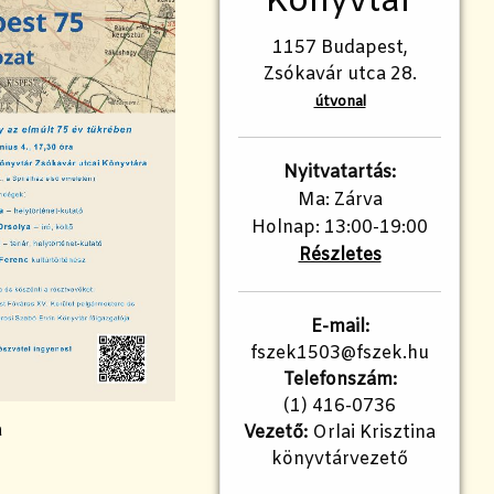
Könyvtár
1157 Budapest,
Zsókavár utca 28.
útvonal
Nyitvatartás:
Ma: Zárva
Holnap: 13:00-19:00
Részletes
E-mail:
fszek1503@fszek.hu
Telefonszám:
(1) 416-0736
a
Vezető:
Orlai Krisztina
könyvtárvezető