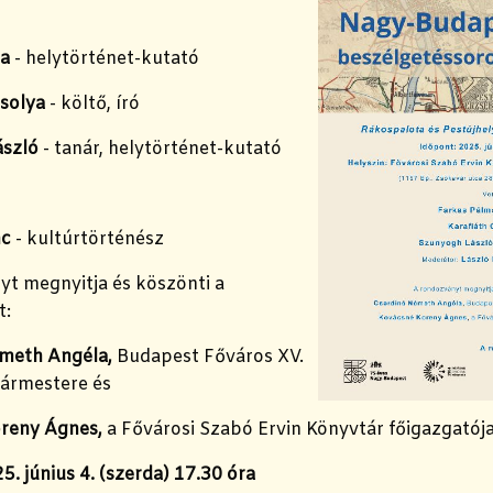
ma
- helytörténet-kutató
rsolya
- költő, író
szló
- tanár, helytörténet-kutató
nc
- kultúrtörténész
yt megnyitja és köszönti a
t:
émeth Angéla,
Budapest Főváros XV.
gármestere és
reny Ágnes,
a Fővárosi Szabó Ervin Könyvtár főigazgatój
5. június 4. (szerda) 17.30 óra