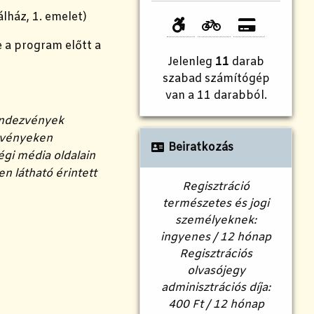
álház, 1. emelet)
e a program előtt a
Jelenleg
11
darab
szabad számítógép
van a 11 darabból.
rendezvények
ezvényeken
Beiratkozás
égi média oldalain
n látható érintett
Regisztráció
természetes és jogi
személyeknek:
ingyenes / 12 hónap
Regisztrációs
olvasójegy
adminisztrációs díja:
400 Ft / 12 hónap