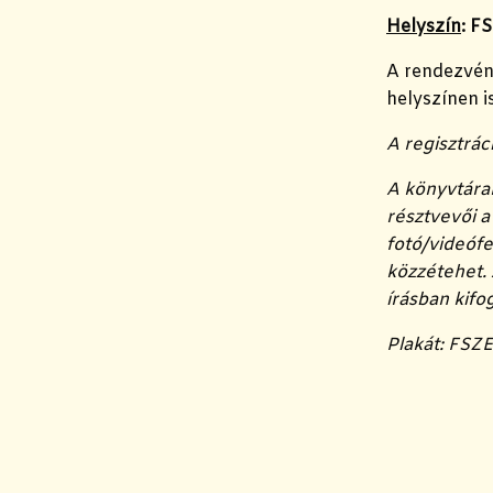
Helyszín
: F
A rendezvény
helyszínen i
A regisztrác
A könyvtára
résztvevői 
fotó/videófe
közzétehet. 
írásban kifo
Plakát: FSZ