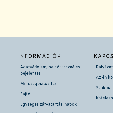
INFORMÁCIÓK
KAPC
Adatvédelem, belső visszaélés
Pályázat
bejelentés
Az én k
Minőségbiztosítás
Szakmai
Sajtó
Köteles
Egységes zárvatartási napok