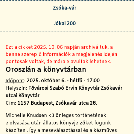
Zsóka-vár
Jókai 200
Ezt a cikket 2025. 10. 06 napján archiváltuk, a
benne szereplő információk a megjelenés idején
pontosak voltak, de mára elavultak lehetnek.
Oroszlán a könyvtárban
Időpont
:
2025. október 6. - hétfő - 17:00
Helyszín
:
Fővárosi Szabó Ervin Könyvtár Zsókavár
utcai Könyvtár
Cím
:
1157 Budapest, Zsókavár utca 28.
Michelle Knudsen különleges történetének
elolvasása után állatos könyvjelzőket fogunk
készíteni. Így a meseválasztással és a kézműves