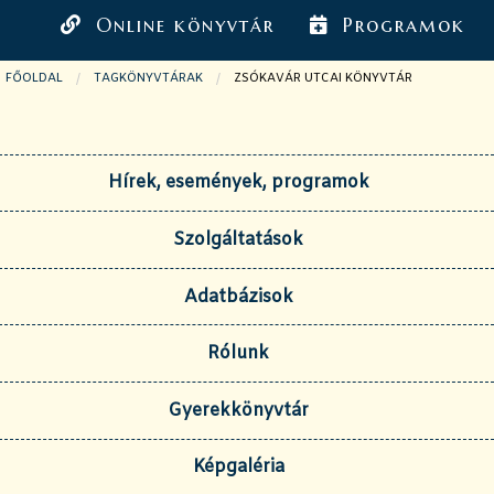
Online könyvtár
Programok
FŐOLDAL
TAGKÖNYVTÁRAK
JELENLEGI OLDAL:
ZSÓKAVÁR UTCAI KÖNYVTÁR
Hírek, események, programok
Szolgáltatások
Adatbázisok
Rólunk
Gyerekkönyvtár
Képgaléria