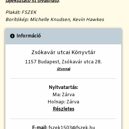
tájékoztató itt olvasható
.
Plakát: FSZEK
Borítókép: Michelle Knudsen, Kevin Hawkes
Információ
Zsókavár utcai Könyvtár
1157 Budapest, Zsókavár utca 28.
útvonal
Nyitvatartás:
Ma: Zárva
Holnap: Zárva
Részletes
E-mail:
fszek1503@fszek.hu