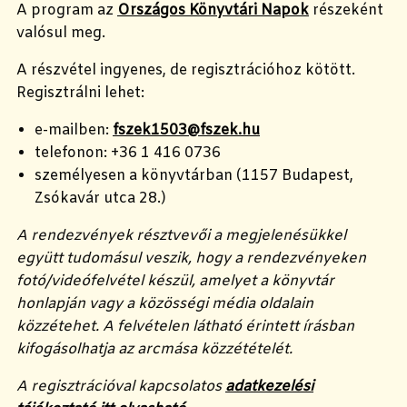
A program az
Országos Könyvtári Napok
részeként
valósul meg.
A részvétel ingyenes, de regisztrációhoz kötött.
Regisztrálni lehet:
e-mailben:
fszek1503@fszek.hu
telefonon: +36 1 416 0736
személyesen a könyvtárban (1157 Budapest,
Zsókavár utca 28.)
A rendezvények résztvevői a megjelenésükkel
együtt tudomásul veszik, hogy a rendezvényeken
fotó/videófelvétel készül, amelyet a könyvtár
honlapján vagy a közösségi média oldalain
közzétehet. A felvételen látható érintett írásban
kifogásolhatja az arcmása közzétételét.
A regisztrációval kapcsolatos
adatkezelési