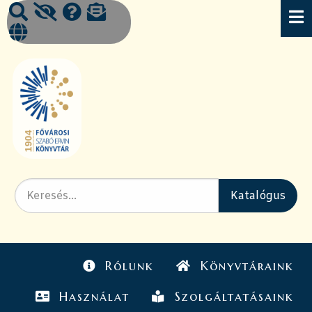
Rólunk
Könyvtáraink
Használat
Szolgáltatásaink