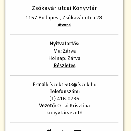
Zsókavár utcai Könyvtár
1157 Budapest, Zsókavár utca 28.
útvonal
Nyitvatartás:
Ma: Zárva
Holnap: Zárva
Részletes
E-mail:
fszek1503@fszek.hu
Telefonszám:
(1) 416-0736
Vezető:
Orlai Krisztina
könyvtárvezető