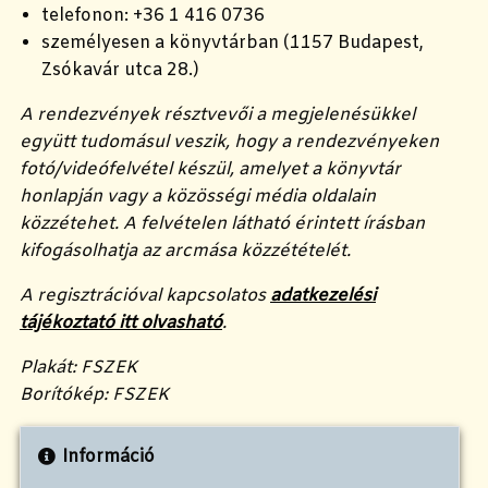
telefonon: +36 1 416 0736
személyesen a könyvtárban (1157 Budapest,
Zsókavár utca 28.)
A rendezvények résztvevői a megjelenésükkel
együtt tudomásul veszik, hogy a rendezvényeken
fotó/videófelvétel készül, amelyet a könyvtár
honlapján vagy a közösségi média oldalain
közzétehet. A felvételen látható érintett írásban
kifogásolhatja az arcmása közzétételét.
A regisztrációval kapcsolatos
adatkezelési
tájékoztató itt olvasható
.
Plakát: FSZEK
Borítókép: FSZEK
Információ