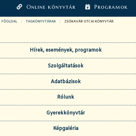
Online könyvtár
Programok
FŐOLDAL
TAGKÖNYVTÁRAK
JELENLEGI OLDAL:
ZSÓKAVÁR UTCAI KÖNYVTÁR
Hírek, események, programok
Szolgáltatások
Adatbázisok
Rólunk
Gyerekkönyvtár
Képgaléria