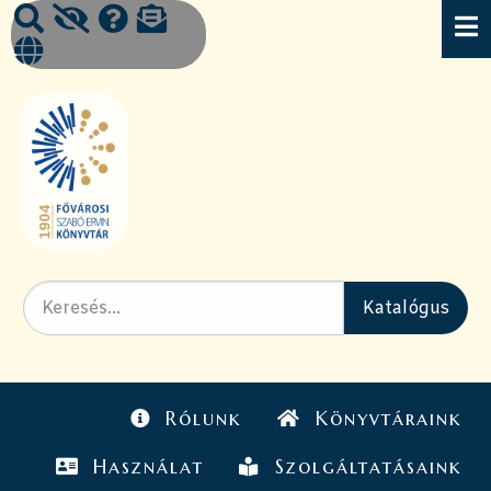
Rólunk
Könyvtáraink
Használat
Szolgáltatásaink