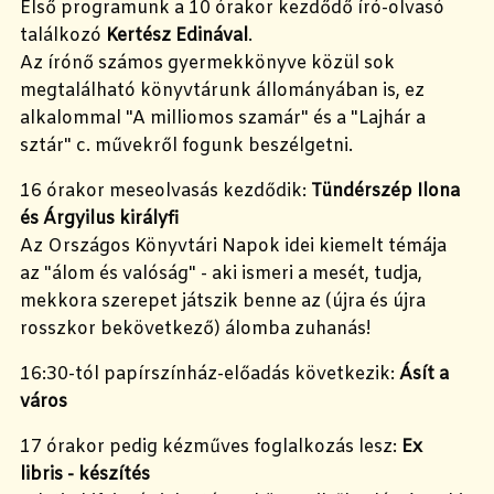
Első programunk a 10 órakor kezdődő író-olvasó
találkozó
Kertész Edinával
.
Az írónő számos gyermekkönyve közül sok
megtalálható könyvtárunk állományában is, ez
alkalommal "A milliomos szamár" és a "Lajhár a
sztár" c. művekről fogunk beszélgetni.
16 órakor meseolvasás kezdődik:
Tündérszép Ilona
és Árgyilus királyfi
Az Országos Könyvtári Napok idei kiemelt témája
az "álom és valóság" - aki ismeri a mesét, tudja,
mekkora szerepet játszik benne az (újra és újra
rosszkor bekövetkező) álomba zuhanás!
16:30-tól papírszínház-előadás következik:
Ásít a
város
17 órakor pedig kézműves foglalkozás lesz:
Ex
libris - készítés