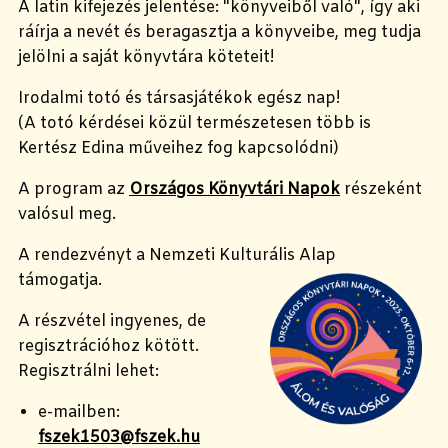
A latin kifejezés jelentése: "könyveiből való", így aki
ráírja a nevét és beragasztja a könyveibe, meg tudja
jelölni a saját könyvtára köteteit!
Irodalmi totó és társasjátékok egész nap!
(A totó kérdései közül természetesen több is
Kertész Edina műveihez fog kapcsolódni)
A program az
Országos Könyvtári Napok
részeként
valósul meg.
A rendezvényt a Nemzeti Kulturális Alap
támogatja.
A részvétel ingyenes, de
regisztrációhoz kötött.
Regisztrálni lehet:
e-mailben:
fszek1503@fszek.hu