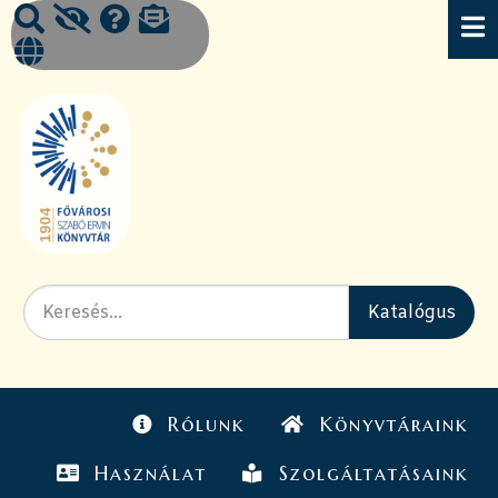
Rólunk
Könyvtáraink
Használat
Szolgáltatásaink