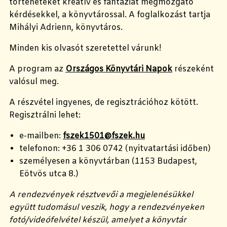
történeteket kreatív és fantáziát megmozgató
kérdésekkel, a könyvtárossal. A foglalkozást tartja
Mihályi Adrienn, könyvtáros.
Minden kis olvasót szeretettel várunk!
A program az
Országos Könyvtári Napok
részeként
valósul meg.
A részvétel ingyenes, de regisztrációhoz kötött.
Regisztrálni lehet:
e-mailben:
fszek1501@fszek.hu
telefonon: +36 1 306 0742 (nyitvatartási időben)
személyesen a könyvtárban (1153 Budapest,
Eötvös utca 8.)
A rendezvények résztvevői a megjelenésükkel
együtt tudomásul veszik, hogy a rendezvényeken
fotó/videófelvétel készül, amelyet a könyvtár