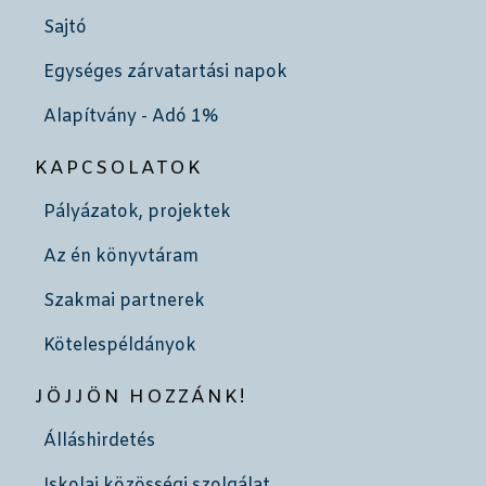
Sajtó
Egységes zárvatartási napok
Alapítvány - Adó 1%
KAPCSOLATOK
Pályázatok, projektek
Az én könyvtáram
Szakmai partnerek
Kötelespéldányok
JÖJJÖN HOZZÁNK!
Álláshirdetés
Iskolai közösségi szolgálat