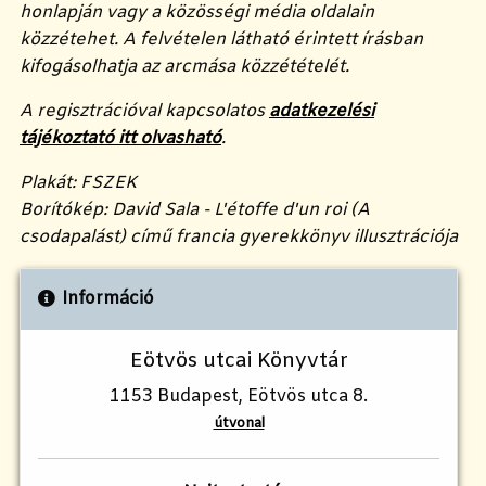
honlapján vagy a közösségi média oldalain
közzétehet. A felvételen látható érintett írásban
kifogásolhatja az arcmása közzétételét.
A regisztrációval kapcsolatos
adatkezelési
tájékoztató itt olvasható
.
Plakát: FSZEK
Borítókép: David Sala - L'étoffe d'un roi (A
csodapalást) című francia gyerekkönyv illusztrációja
Információ
Eötvös utcai Könyvtár
1153 Budapest, Eötvös utca 8.
útvonal