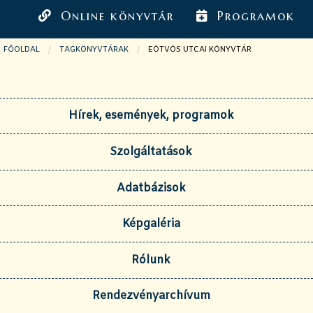
Online könyvtár
Programok
FŐOLDAL
TAGKÖNYVTÁRAK
JELENLEGI OLDAL:
EÖTVÖS UTCAI KÖNYVTÁR
Hírek, események, programok
Szolgáltatások
Adatbázisok
Képgaléria
Rólunk
Rendezvényarchívum