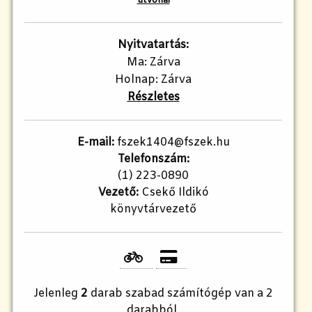
útvonal
Nyitvatartás:
Ma: Zárva
Holnap: Zárva
Részletes
E-mail:
fszek1404@fszek.hu
Telefonszám:
(1) 223-0890
Vezető:
Csekő Ildikó
könyvtárvezető
Jelenleg
2
darab szabad számítógép van a 2
darabból.