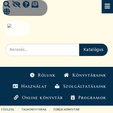
Rólunk
Könyvtáraink
Használat
Szolgáltatásaink
Online könyvtár
Programok
FŐOLDAL
TAGKÖNYVTÁRAK
JELENLEGI OLDAL:
FÜREDI KÖNYVTÁR