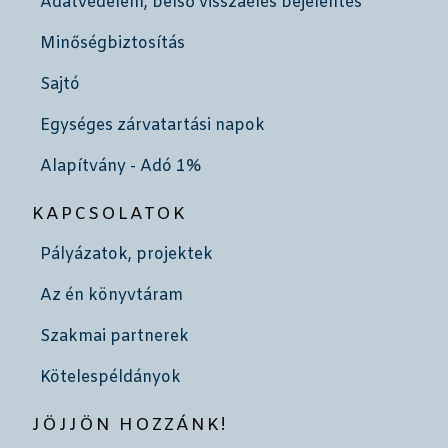
Adatvédelem, belső visszaélés bejelentés
Minőségbiztosítás
Sajtó
Egységes zárvatartási napok
Alapítvány - Adó 1%
KAPCSOLATOK
Pályázatok, projektek
Az én könyvtáram
Szakmai partnerek
Kötelespéldányok
JÖJJÖN HOZZÁNK!