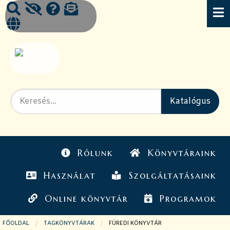
Rólunk
Könyvtáraink
Használat
Szolgáltatásaink
Online könyvtár
Programok
FŐOLDAL
TAGKÖNYVTÁRAK
JELENLEGI OLDAL:
FÜREDI KÖNYVTÁR