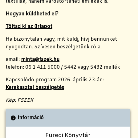
textíliák, hanem várostörténeti emlékek is.
Hogyan küldheted el?
Töltsd ki az űrlapot
Ha bizonytalan vagy, mit küldj, hívj bennünket
nyugodtan. Szívesen beszélgetünk róla.
email:
minta@fszek.hu
telefon: 06 1 411 5000 / 5442 vagy 5432 mellék
Kapcsolódó program 2026. április 23-án:
Kerekasztal beszélgetés
Kép: FSZEK
Információ
Füredi Könyvtár