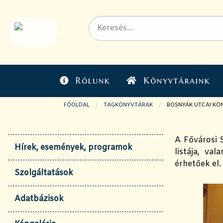
Rólunk
Könyvtáraink
FŐOLDAL
TAGKÖNYVTÁRAK
JELENLEGI OLDAL:
BOSNYÁK UTCAI KÖ
A Fővárosi S
Hírek, események, programok
listája, va
érhetőek el.
Szolgáltatások
Adatbázisok