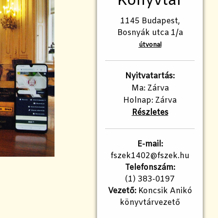
Könyvtár
1145 Budapest,
Bosnyák utca 1/a
útvonal
Nyitvatartás:
Ma: Zárva
Holnap: Zárva
Részletes
E-mail:
fszek1402@fszek.hu
Telefonszám:
(1) 383-0197
Vezető:
Koncsik Anikó
könyvtárvezető