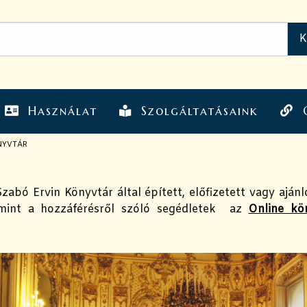
Használat
Szolgáltatásaink
NYVTÁR
zabó Ervin Könyvtár által épített, előfizetett vagy ajánl
lamint a hozzáférésről szóló segédletek az
Online kö