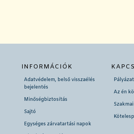
INFORMÁCIÓK
KAPC
Adatvédelem, belső visszaélés
Pályázat
bejelentés
Az én k
Minőségbiztosítás
Szakmai
Sajtó
Köteles
Egységes zárvatartási napok