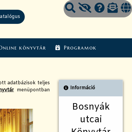
Online könyvtár
Programok
ott adatbázisok teljes
Információ
nyvtár
menüpontban
Bosnyák
utcai