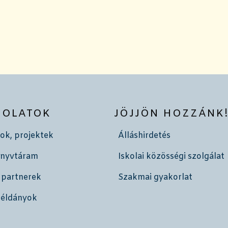
SOLATOK
JÖJJÖN HOZZÁNK
ok, projektek
Álláshirdetés
önyvtáram
Iskolai közösségi szolgálat
 partnerek
Szakmai gyakorlat
példányok