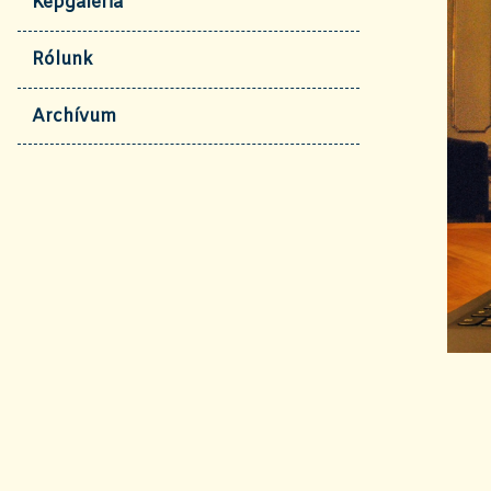
Képgaléria
Rólunk
Archívum