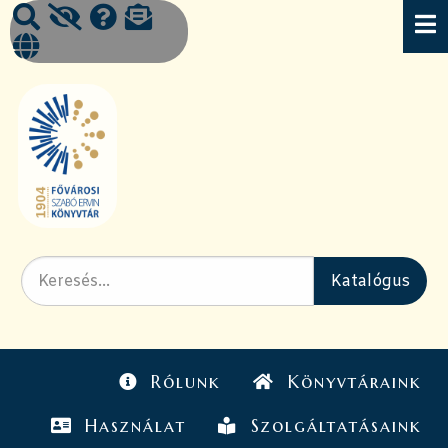
Rólunk
Könyvtáraink
Használat
Szolgáltatásaink