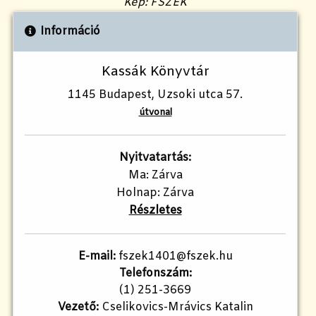
Kép: FSZEK
Információ
Kassák Könyvtár
1145 Budapest, Uzsoki utca 57.
útvonal
Nyitvatartás:
Ma: Zárva
Holnap: Zárva
Részletes
E-mail:
fszek1401@fszek.hu
Telefonszám:
(1) 251-3669
Vezető:
Cselikovics-Mrávics Katalin