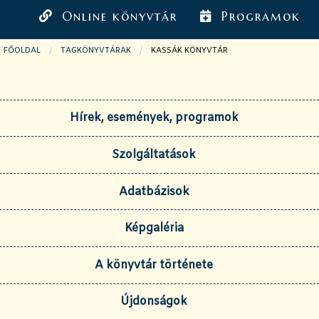
Online könyvtár
Programok
FŐOLDAL
TAGKÖNYVTÁRAK
JELENLEGI OLDAL:
KASSÁK KÖNYVTÁR
Hírek, események, programok
Szolgáltatások
Adatbázisok
Képgaléria
A könyvtár története
Újdonságok