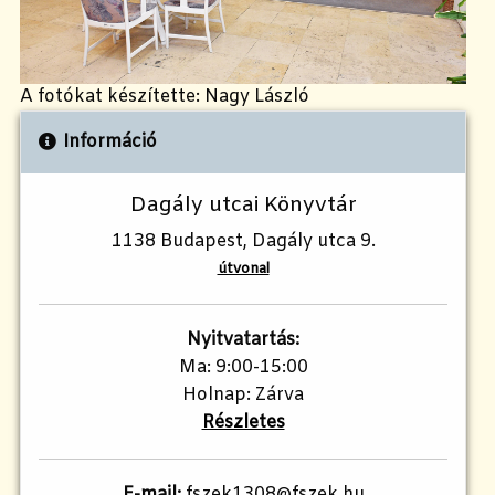
A fotókat készítette: Nagy László
Információ
Dagály utcai Könyvtár
1138 Budapest, Dagály utca 9.
útvonal
Nyitvatartás:
Ma: 9:00-15:00
Holnap: Zárva
Részletes
E-mail:
fszek1308@fszek.hu