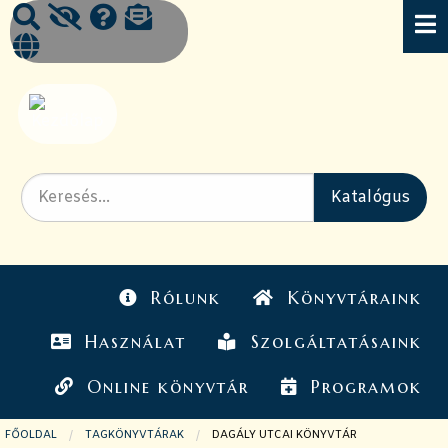
Rólunk
Könyvtáraink
Használat
Szolgáltatásaink
Online könyvtár
Programok
FŐOLDAL
TAGKÖNYVTÁRAK
JELENLEGI OLDAL:
DAGÁLY UTCAI KÖNYVTÁR