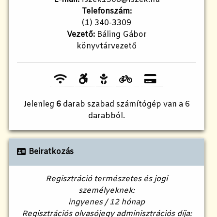
Telefonszám:
(1) 340-3309
Vezető:
Báling Gábor
könyvtárvezető
Jelenleg
6
darab szabad számítógép van a 6
darabból.
Beiratkozás
Regisztráció természetes és jogi
személyeknek:
ingyenes / 12 hónap
Regisztrációs olvasójegy adminisztrációs díja: