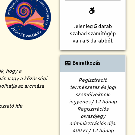
Jelenleg
5
darab
szabad számítógép
van a 5 darabból.
Beiratkozás
k, hogy a
ján vagy a közösségi
Regisztráció
ásolhatja az arcmása
természetes és jogi
személyeknek:
ingyenes / 12 hónap
koztató
ide
Regisztrációs
olvasójegy
adminisztrációs díja:
400 Ft / 12 hónap