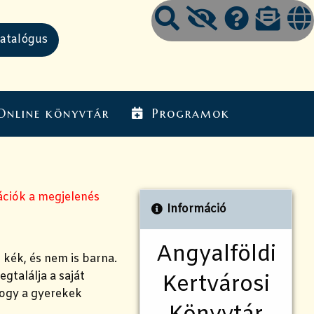
Online könyvtár
Programok
ációk a megjelenés
Információ
Angyalföldi
 kék, és nem is barna.
gtalálja a saját
Kertvárosi
hogy a gyerekek