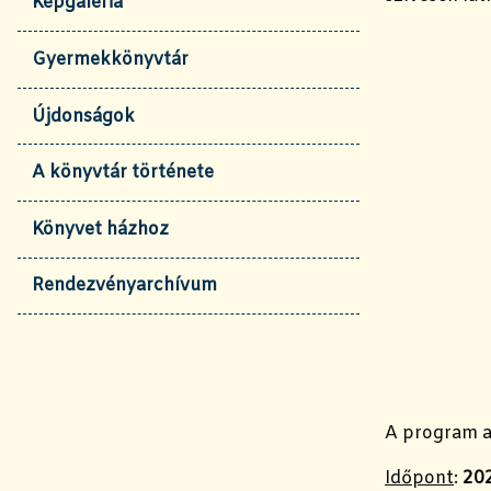
Képgaléria
Gyermekkönyvtár
Újdonságok
A könyvtár története
Könyvet házhoz
Rendezvényarchívum
A program 
Időpont
:
202