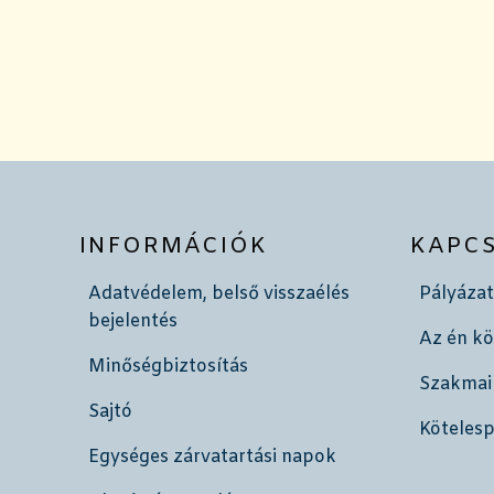
INFORMÁCIÓK
KAPC
Adatvédelem, belső visszaélés
Pályázat
bejelentés
Az én k
Minőségbiztosítás
Szakmai
Sajtó
Köteles
Egységes zárvatartási napok