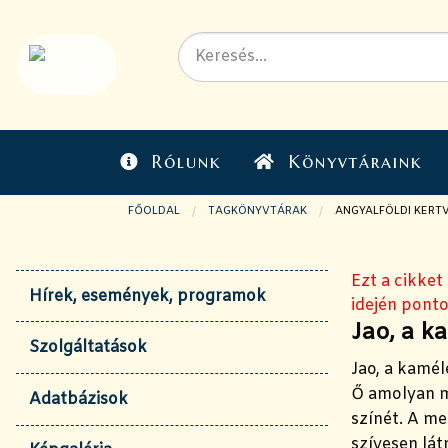
Rólunk
Könyvtáraink
FŐOLDAL
TAGKÖNYVTÁRAK
JELENLEGI OLDAL:
ANGYALFÖLDI KERT
Ezt a cikket
Hírek, események, programok
idején ponto
Jao, a 
Szolgáltatások
Jao, a kamél
Ő amolyan mi
Adatbázisok
színét. A me
szívesen lát