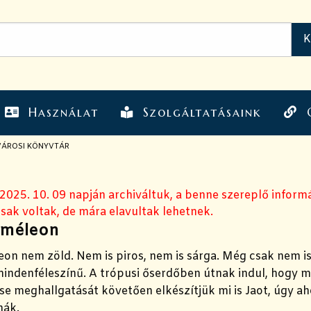
Használat
Szolgáltatásaink
VÁROSI KÖNYVTÁR
 2025. 10. 09 napján archiváltuk, a benne szereplő inform
sak voltak, de mára elavultak lehetnek.
kaméleon
eon nem zöld. Nem is piros, nem is sárga. Még csak nem is
ndenféleszínű. A trópusi őserdőben útnak indul, hogy me
se meghallgatását követően elkészítjük mi is Jaot, úgy a
nák.