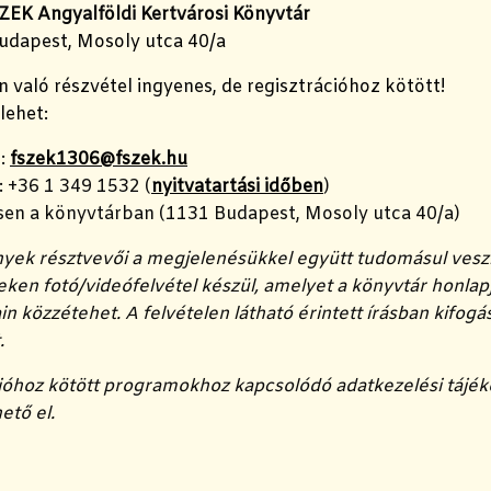
ZEK Angyalföldi Kertvárosi Könyvtár
Budapest, Mosoly utca 40/a
való részvétel ingyenes, de regisztrációhoz kötött!
lehet:
n:
fszek1306@fszek.hu
: +36 1 349 1532 (
nyitvatartási időben
)
en a könyvtárban (1131 Budapest, Mosoly utca 40/a)
yek résztvevői a megjelenésükkel együtt tudomásul veszi
en fotó/videófelvétel készül, amelyet a könyvtár honlap
in közzétehet. A felvételen látható érintett írásban kifog
.
cióhoz kötött programokhoz kapcsolódó adatkezelési tájé
ető el.