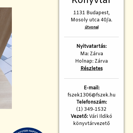
Könyvtár
1131 Budapest,
Mosoly utca 40/a.
útvonal
Nyitvatartás:
Ma: Zárva
Holnap: Zárva
Részletes
E-mail:
fszek1306@fszek.hu
Telefonszám:
(1) 349-1532
Vezető:
Vári Ildikó
könyvtárvezető