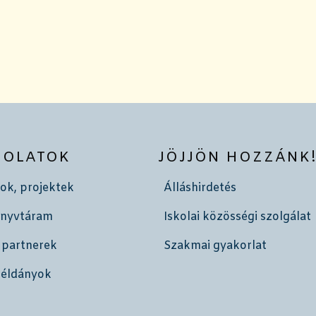
SOLATOK
JÖJJÖN HOZZÁNK
ok, projektek
Álláshirdetés
önyvtáram
Iskolai közösségi szolgálat
 partnerek
Szakmai gyakorlat
példányok