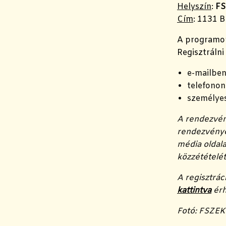
Helyszín
:
FS
Cím
: 1131 
A programon 
Regisztrálni 
e-mailbe
telefonon
személyes
A rendezvén
rendezvények
média oldala
közzétételét
A regisztrá
kattintva
érh
Fotó: FSZEK