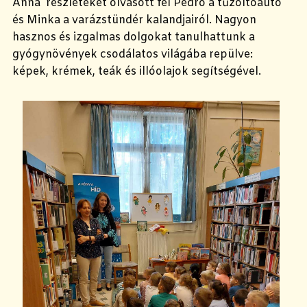
Anna részleteket olvasott fel Pedró a tűzoltóautó
és Minka a varázstündér kalandjairól. Nagyon
hasznos és izgalmas dolgokat tanulhattunk a
gyógynövények csodálatos világába repülve:
képek, krémek, teák és
illóolajok segítségével.