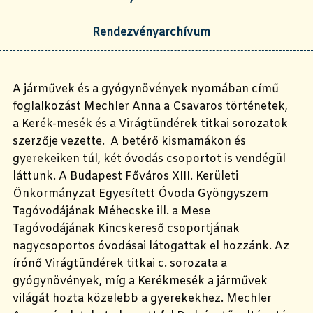
Rendezvényarchívum
A járművek és a gyógynövények nyomában című
foglalkozást Mechler Anna a Csavaros történetek,
a Kerék-mesék és a Virágtündérek titkai sorozatok
szerzője vezette. A betérő kismamákon és
gyerekeiken túl, két óvodás csoportot is vendégül
láttunk. A Budapest Főváros XIII. Kerületi
Önkormányzat Egyesített Óvoda Gyöngyszem
Tagóvodájának Méhecske ill. a Mese
Tagóvodájának Kincskereső csoportjának
nagycsoportos óvodásai látogattak el hozzánk. Az
írónő Virágtündérek titkai c. sorozata a
gyógynövények, míg a Kerékmesék a járművek
világát hozta közelebb a gyerekekhez. Mechler