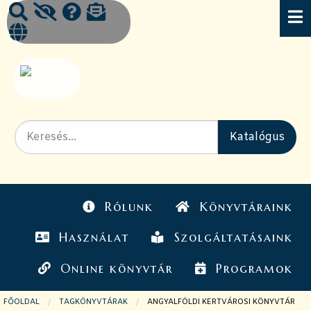
Rólunk
Könyvtáraink
Használat
Szolgáltatásaink
Online könyvtár
Programok
FŐOLDAL
TAGKÖNYVTÁRAK
JELENLEGI OLDAL:
ANGYALFÖLDI KERTVÁROSI KÖNYVTÁR