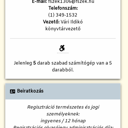
E-mail:
fszek1306@fszek.hu
Telefonszám:
(1) 349-1532
Vezető:
Vári Ildikó
könyvtárvezető
Jelenleg
5
darab szabad számítógép van a 5
darabból.
Beiratkozás
Regisztráció természetes és jogi
személyeknek:
ingyenes / 12 hónap
Regisztrációs olvasójegy adminisztrációs díja: