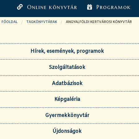
Online könyvtár
Programok
FŐOLDAL
TAGKÖNYVTÁRAK
JELENLEGI OLDAL:
ANGYALFÖLDI KERTVÁROSI KÖNYVTÁR
Hírek, események, programok
Szolgáltatások
Adatbázisok
Képgaléria
Gyermekkönyvtár
Újdonságok