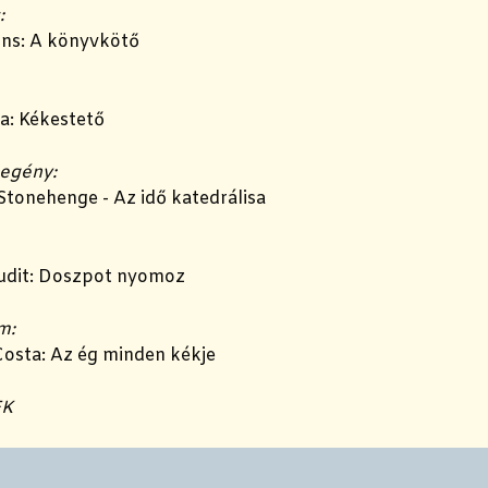
:
ins: A könyvkötő
a: Kékestető
regény:
 Stonehenge - Az idő katedrálisa
Judit: Doszpot nyomoz
m:
Costa: Az ég minden kékje
EK