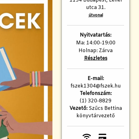
1134 Budapest, Lehel
utca 31.
útvonal
Nyitvatartás:
Ma: 14:00-19:00
Holnap: Zárva
Részletes
E-mail:
fszek1304@fszek.hu
Telefonszám:
(1) 320-8829
Vezető:
Szűcs Bettina
könyvtárvezető