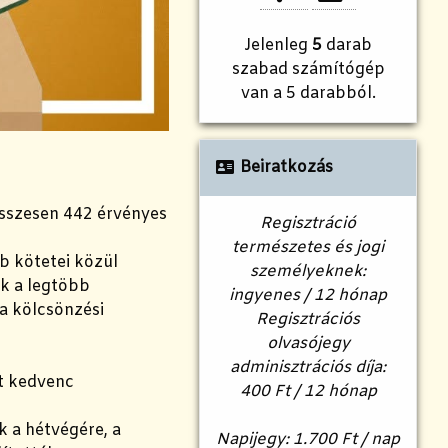
Jelenleg
5
darab
szabad számítógép
van a 5 darabból.
Beiratkozás
összesen 442 érvényes
Regisztráció
természetes és jogi
b kötetei közül
személyeknek:
k a legtöbb
ingyenes / 12 hónap
a kölcsönzési
Regisztrációs
olvasójegy
adminisztrációs díja:
át kedvenc
400 Ft / 12 hónap
k a hétvégére, a
Napijegy: 1.700 Ft / nap