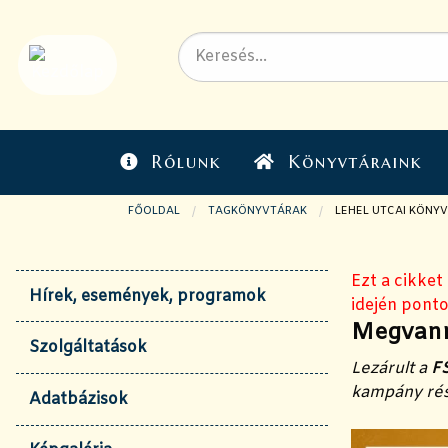
Rólunk
Könyvtáraink
FŐOLDAL
TAGKÖNYVTÁRAK
JELENLEGI OLDAL:
LEHEL UTCAI KÖNY
Ezt a cikket
Hírek, események, programok
idején ponto
Megvann
Szolgáltatások
Lezárult a
F
kampány rés
Adatbázisok