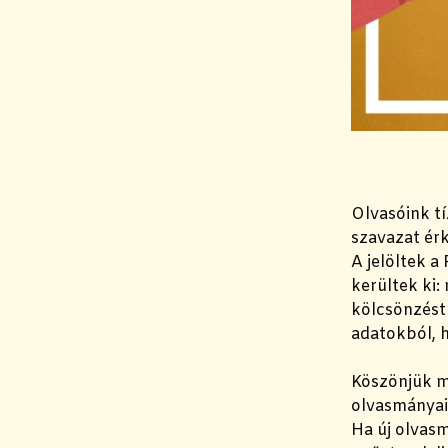
Olvasóink t
szavazat érk
A jelöltek 
kerültek ki
kölcsönzést
adatokból, h
Köszönjük mi
olvasmányai
Ha új olvasm