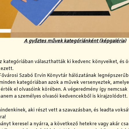
A győztes művek kategóriánként (képgaléria)
íz kategóriában választhatták ki kedvenc könyveiket, és 
ezett.
a Fővárosi Szabó Ervin Könyvtár hálózatának legnépszerűb
: minden kategóriában azok a művek versenyeztek, amelye
 érték el olvasóink körében. A végeredmény így nemcsak 
anem a személyes olvasói kedvencekből is kirajzolódott.
ndenkinek, aki részt vett a szavazásban, és leadta voks
ra!
ányt keresel a nyárra, a következő hetekre vagy akár csa