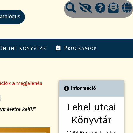
Online könyvtár
Programok
ációk a megjelenés
Információ
!
Lehel utcai
m életre kel(l)”
Könyvtár