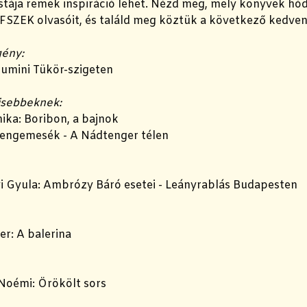
istája remek inspiráció lehet. Nézd meg, mely könyvek hó
 FSZEK olvasóit, és találd meg köztük a következő kedve
ény:
Rumini Tükör-szigeten
isebbeknek:
ika: Boribon, a bajnok
 Lengemesék - A Nádtenger télen
 Gyula: Ambrózy Báró esetei - Leányrablás Budapesten
er: A balerina
Noémi: Örökölt sors