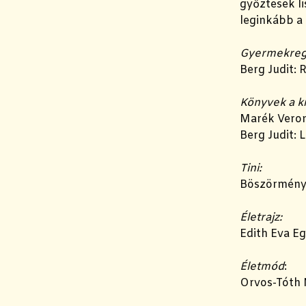
győztesek l
leginkább a
Gyermekreg
Berg Judit: 
Könyvek a k
Marék Veron
Berg Judit:
Tini:
Böszörményi
Életrajz:
Edith Eva Eg
Életmód
:
Orvos-Tóth 