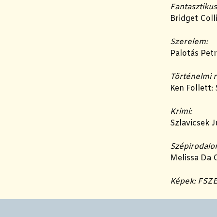
Fantasztikus
Bridget Coll
Szerelem:
Palotás Petr
Történelmi 
Ken Follett:
Krimi:
Szlavicsek 
Szépirodalo
Melissa Da 
Képek: FSZ