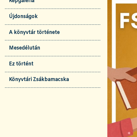
Képgaléria
Újdonságok
A könyvtár története
Mesedélután
Ez történt
Könyvtári Zsákbamacska