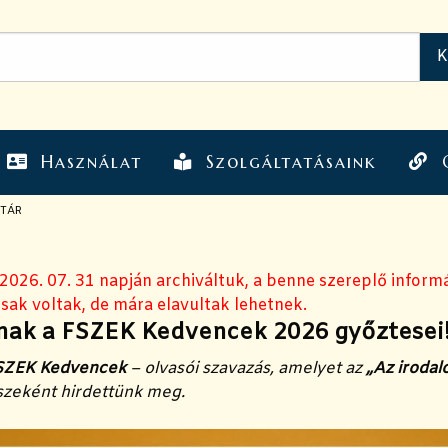
Használat
Szolgáltatásaink
VTÁR
 2026. 07. 31 napján archiváltuk, a benne szereplő inform
sak voltak, de mára elavultak lehetnek.
ak a FSZEK Kedvencek 2026 győztesei
SZEK Kedvencek
– olvasói szavazás, amelyet az
„Az irodalo
zeként hirdettünk meg.