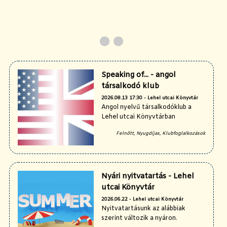
Speaking of... - angol
társalkodó klub
2026.08.13 17:30 - Lehel utcai Könyvtár
Angol nyelvű társalkodóklub a
Lehel utcai Könyvtárban
Felnőtt, Nyugdíjas, Klubfoglalkozások
Nyári nyitvatartás - Lehel
utcai Könyvtár
2026.06.22 - Lehel utcai Könyvtár
Nyitvatartásunk az alábbiak
szerint változik a nyáron.