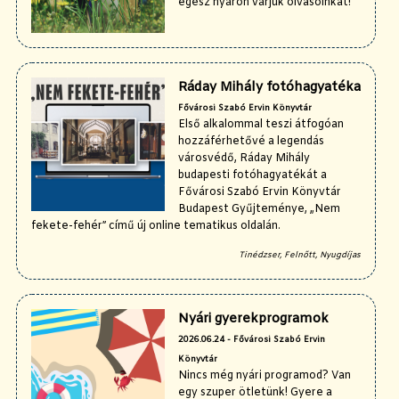
egész nyáron várjuk olvasóinkat!
Ráday Mihály fotóhagyatéka
Fővárosi Szabó Ervin Könyvtár
Első alkalommal teszi átfogóan
hozzáférhetővé a legendás
városvédő, Ráday Mihály
budapesti fotóhagyatékát a
Fővárosi Szabó Ervin Könyvtár
Budapest Gyűjteménye, „Nem
fekete-fehér” című új online tematikus oldalán.
Tinédzser, Felnőtt, Nyugdíjas
Nyári gyerekprogramok
2026.06.24 - Fővárosi Szabó Ervin
Könyvtár
Nincs még nyári programod? Van
egy szuper ötletünk! Gyere a