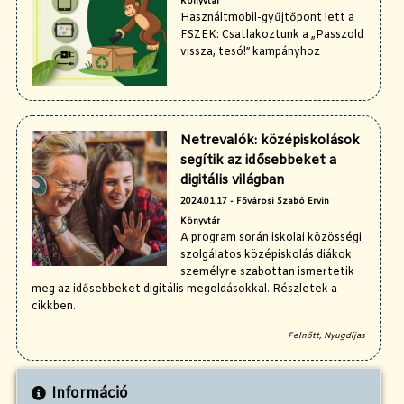
Könyvtár
Használtmobil-gyűjtőpont lett a
FSZEK: Csatlakoztunk a „Passzold
vissza, tesó!” kampányhoz
Netrevalók: középiskolások
segítik az idősebbeket a
digitális világban
2024.01.17 - Fővárosi Szabó Ervin
Könyvtár
A program során iskolai közösségi
szolgálatos középiskolás diákok
személyre szabottan ismertetik
meg az idősebbeket digitális megoldásokkal. Részletek a
cikkben.
Felnőtt, Nyugdíjas
Információ