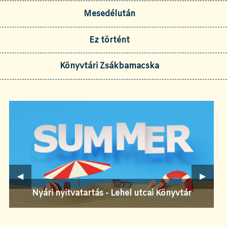
Mesedélután
Ez történt
Könyvtári Zsákbamacska
Előző
◀︎
Követ
▶︎
Nyári nyitvatartás - Lehel utcai Könyvtár
Speaking of... - angol társalkodó klub