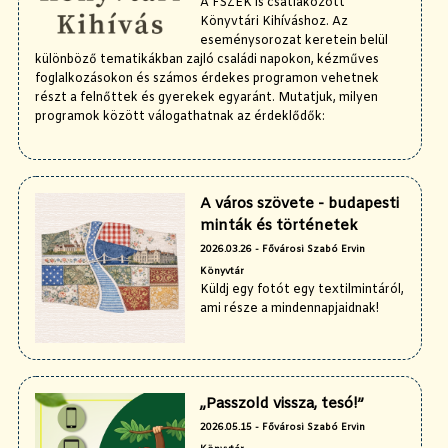
A FSZEK is csatlakozott
Könyvtári Kihíváshoz. Az
eseménysorozat keretein belül
különböző tematikákban zajló családi napokon, kézműves
foglalkozásokon és számos érdekes programon vehetnek
részt a felnőttek és gyerekek egyaránt. Mutatjuk, milyen
programok között válogathatnak az érdeklődők:
A város szövete - budapesti
minták és történetek
2026.03.26 - Fővárosi Szabó Ervin
Könyvtár
Küldj egy fotót egy textilmintáról,
ami része a mindennapjaidnak!
„Passzold vissza, tesó!”
2026.05.15 - Fővárosi Szabó Ervin