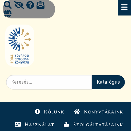
Rólunk
Könyvtáraink
Használat
Szolgáltatásaink