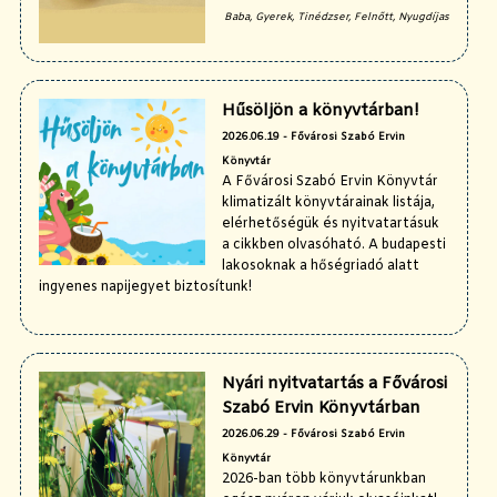
Baba, Gyerek, Tinédzser, Felnőtt, Nyugdíjas
Hűsöljön a könyvtárban!
2026.06.19 - Fővárosi Szabó Ervin
Könyvtár
A Fővárosi Szabó Ervin Könyvtár
klimatizált könyvtárainak listája,
elérhetőségük és nyitvatartásuk
a cikkben olvasóható. A budapesti
lakosoknak a hőségriadó alatt
ingyenes napijegyet biztosítunk!
Nyári nyitvatartás a Fővárosi
Szabó Ervin Könyvtárban
2026.06.29 - Fővárosi Szabó Ervin
Könyvtár
2026-ban több könyvtárunkban