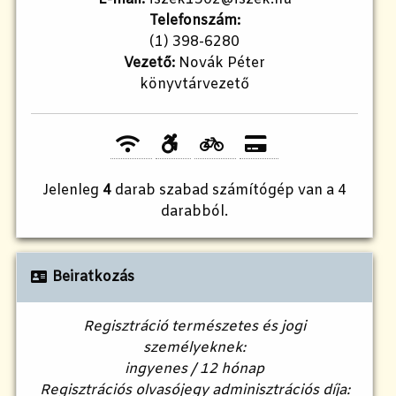
Telefonszám:
(1) 398-6280
Vezető:
Novák Péter
könyvtárvezető
Jelenleg
4
darab szabad számítógép van a 4
darabból.
Beiratkozás
Regisztráció természetes és jogi
személyeknek:
ingyenes / 12 hónap
Regisztrációs olvasójegy adminisztrációs díja: