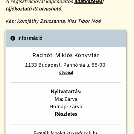
A regisztrációval kapcsolatos
adatkezelési
tájékoztató itt olvasható
.
Kép: Komjáthy Zsuzsanna, Kiss Tibor Noé
Információ
Radnóti Miklós Könyvtár
1133 Budapest, Pannónia u. 88-90.
útvonal
Nyitvatartás:
Ma: Zárva
Holnap: Zárva
Részletes
E-mail:
fszek1302@fszek.hu