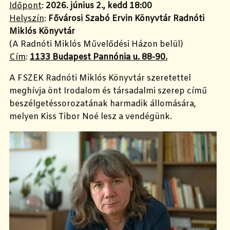
Időpont
:
2026. június 2., kedd 18:00
Helyszín
:
Fővárosi Szabó Ervin Könyvtár Radnóti
Miklós Könyvtár
(A Radnóti Miklós Művelődési Házon belül)
Cím
:
1133 Budapest Pannónia u. 88-90.
A FSZEK Radnóti Miklós Könyvtár szeretettel
meghívja önt Irodalom és társadalmi szerep című
beszélgetéssorozatának harmadik állomására,
melyen Kiss Tibor Noé lesz a vendégünk.