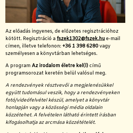
Az előadás ingyenes, de előzetes regisztrációhoz
kötött. Regisztráció a
fszek1302@fszek.hu
e-mail
címen, illetve telefonon:
+36 1 398 6280
vagy
személyesen a könyvtárban lehetséges.
A program
Az irodalom életre kel(l)
című
programsorozat keretén belül valósul meg.
A rendezvények résztvevői a megjelenésükkel
együtt tudomásul veszik, hogy a rendezvényeken
fotó/videófelvétel készül, amelyet a könyvtár
honlapján vagy a közösségi média oldalain
közzétehet. A felvételen látható érintett írásban
kifogásolhatja az arcmása közzétételét.