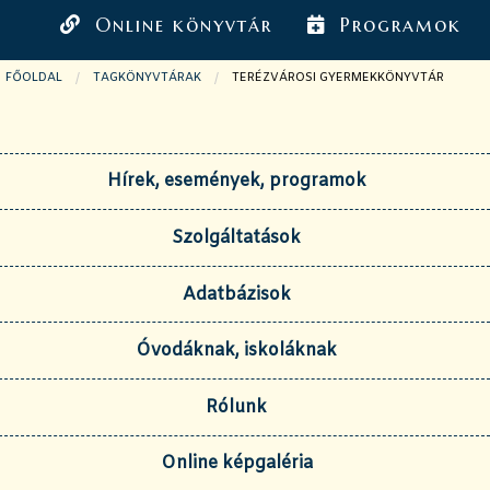
Online könyvtár
Programok
FŐOLDAL
TAGKÖNYVTÁRAK
JELENLEGI OLDAL:
TERÉZVÁROSI GYERMEKKÖNYVTÁR
Hírek, események, programok
Szolgáltatások
Adatbázisok
Óvodáknak, iskoláknak
Rólunk
Online képgaléria