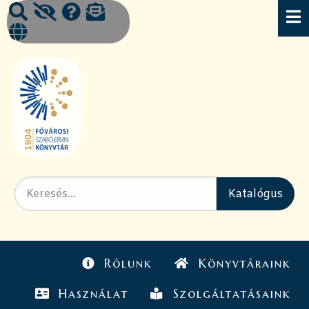
Rólunk
Könyvtáraink
Használat
Szolgáltatásaink