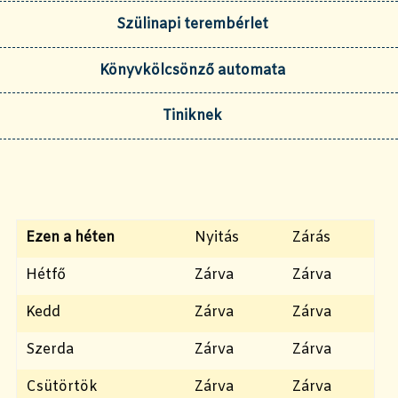
Szülinapi terembérlet
Könyvkölcsönző automata
Tiniknek
Ezen a héten
Nyitás
Zárás
Hétfő
Zárva
Zárva
Kedd
Zárva
Zárva
Szerda
Zárva
Zárva
Csütörtök
Zárva
Zárva