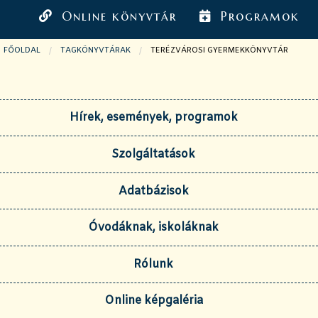
Online könyvtár
Programok
FŐOLDAL
TAGKÖNYVTÁRAK
JELENLEGI OLDAL:
TERÉZVÁROSI GYERMEKKÖNYVTÁR
Hírek, események, programok
Szolgáltatások
Adatbázisok
Óvodáknak, iskoláknak
Rólunk
Online képgaléria