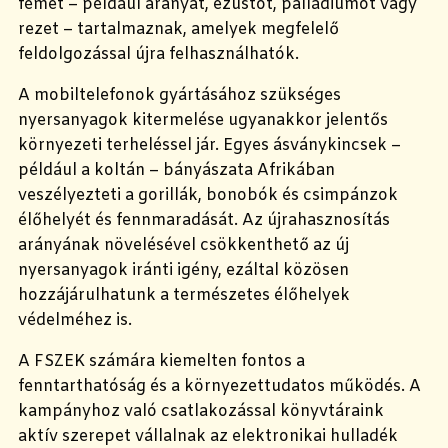
fémet – például aranyat, ezüstöt, palládiumot vagy
rezet – tartalmaznak, amelyek megfelelő
feldolgozással újra felhasználhatók.
A mobiltelefonok gyártásához szükséges
nyersanyagok kitermelése ugyanakkor jelentős
környezeti terheléssel jár. Egyes ásványkincsek –
például a koltán – bányászata Afrikában
veszélyezteti a gorillák, bonobók és csimpánzok
élőhelyét és fennmaradását. Az újrahasznosítás
arányának növelésével csökkenthető az új
nyersanyagok iránti igény, ezáltal közösen
hozzájárulhatunk a természetes élőhelyek
védelméhez is.
A FSZEK számára kiemelten fontos a
fenntarthatóság és a környezettudatos működés. A
kampányhoz való csatlakozással könyvtáraink
aktív szerepet vállalnak az elektronikai hulladék