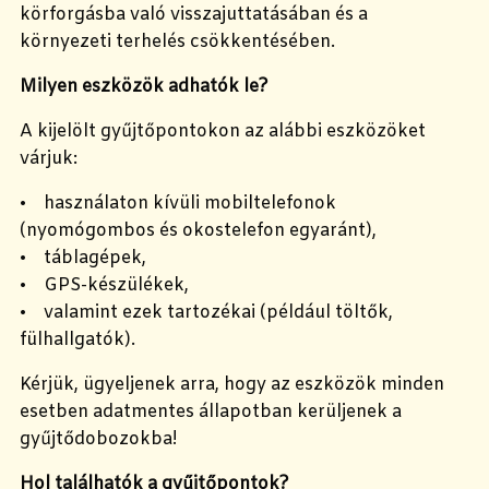
körforgásba való visszajuttatásában és a
környezeti terhelés csökkentésében.
Milyen eszközök adhatók le?
A kijelölt gyűjtőpontokon az alábbi eszközöket
várjuk:
• használaton kívüli mobiltelefonok
(nyomógombos és okostelefon egyaránt),
• táblagépek,
• GPS-készülékek,
• valamint ezek tartozékai (például töltők,
fülhallgatók).
Kérjük, ügyeljenek arra, hogy az eszközök minden
esetben adatmentes állapotban kerüljenek a
gyűjtődobozokba!
Hol találhatók a gyűjtőpontok?