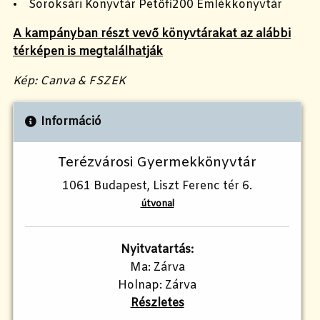
• Soroksári Könyvtár Petőfi200 Emlékkönyvtár
A kampányban részt vevő könyvtárakat az alábbi
térképen is megtalálhatják
Kép: Canva & FSZEK
Információ
Terézvárosi Gyermekkönyvtár
1061 Budapest, Liszt Ferenc tér 6.
útvonal
Nyitvatartás:
Ma: Zárva
Holnap: Zárva
Részletes