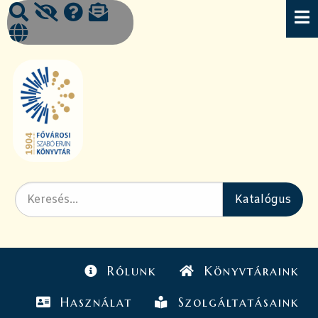
Rólunk
Könyvtáraink
Használat
Szolgáltatásaink