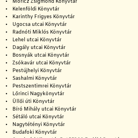
• Móricz Zsigmond Könyvtár
• Kelenföldi Könyvtár
• Karinthy Frigyes Könyvtár
• Ugocsa utcai Könyvtár
• Radnóti Miklós Könyvtár
• Lehel utcai Könyvtár
• Dagály utcai Könyvtár
• Bosnyák utcai Könyvtár
• Zsókavár utcai Könyvtár
• Pestújhelyi Könyvtár
• Sashalmi Könyvtár
• Pestszentimrei Könyvtár
• Lőrinci Nagykönyvtár
• Üllői úti Könyvtár
• Bíró Mihály utcai Könyvtár
• Sétáló utcai Könyvtár
• Nagytétényi Könyvtár
• Budafoki Könyvtár