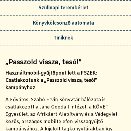
Szülinapi terembérlet
Könyvkölcsönző automata
Tiniknek
„Passzold vissza, tesó!”
Használtmobil-gyűjtőpont lett a FSZEK:
Csatlakoztunk a „Passzold vissza, tesó!”
kampányhoz
A Fővárosi Szabó Ervin Könyvtár hálózata is
csatlakozott a Jane Goodall Intézet, a KÖVET
Egyesület, az Afrikáért Alapítvány és a Védegylet
közös, országos mobiltelefon-visszagyűjtő
kampányához. A kijelölt tagkönyvtárakban így