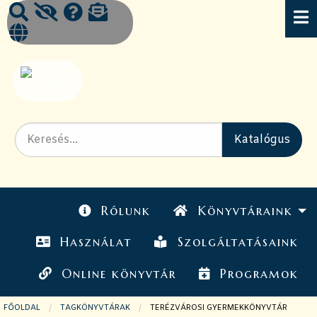
Rólunk
Könyvtáraink
Használat
Szolgáltatásaink
Online könyvtár
Programok
FŐOLDAL
TAGKÖNYVTÁRAK
JELENLEGI OLDAL:
TERÉZVÁROSI GYERMEKKÖNYVTÁR