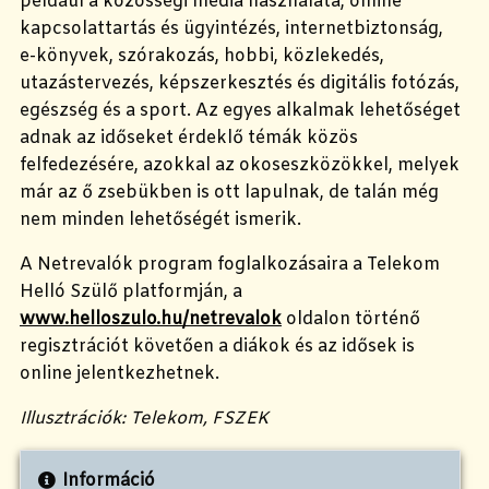
például a közösségi média használata, online
kapcsolattartás és ügyintézés, internetbiztonság,
e-könyvek, szórakozás, hobbi, közlekedés,
utazástervezés, képszerkesztés és digitális fotózás,
egészség és a sport. Az egyes alkalmak lehetőséget
adnak az időseket érdeklő témák közös
felfedezésére, azokkal az okoseszközökkel, melyek
már az ő zsebükben is ott lapulnak, de talán még
nem minden lehetőségét ismerik.
A Netrevalók program foglalkozásaira a Telekom
Helló Szülő platformján, a
www.helloszulo.hu/netrevalok
oldalon történő
regisztrációt követően a diákok és az idősek is
online jelentkezhetnek.
Illusztrációk: Telekom, FSZEK
Információ