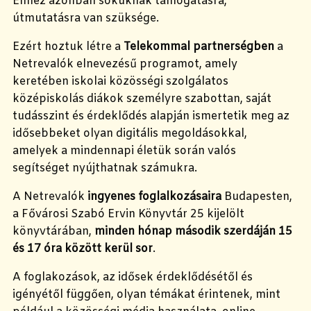
Ehhez azonban sokuknak támogatásra,
útmutatásra van szüksége.
Ezért hoztuk létre a
Telekommal partnerségben
a
Netrevalók elnevezésű programot, amely
keretében iskolai közösségi szolgálatos
középiskolás diákok személyre szabottan, saját
tudásszint és érdeklődés alapján ismertetik meg az
idősebbeket olyan digitális megoldásokkal,
amelyek a mindennapi életük során valós
segítséget nyújthatnak számukra.
A Netrevalók
ingyenes
foglalkozásaira
Budapesten,
a Fővárosi Szabó Ervin Könyvtár 25 kijelölt
könyvtárában,
minden hónap második szerdáján 15
és 17 óra között kerül sor
.
A foglakozások, az idősek érdeklődésétől és
igényétől függően, olyan témákat érintenek, mint