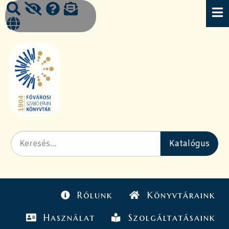
Rólunk
Könyvtáraink
Használat
Szolgáltatásaink