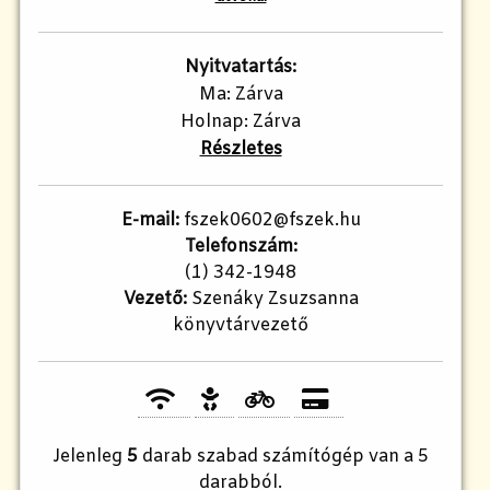
Nyitvatartás:
Ma: Zárva
Holnap: Zárva
Részletes
E-mail:
fszek0602@fszek.hu
Telefonszám:
(1) 342-1948
Vezető:
Szenáky Zsuzsanna
könyvtárvezető
Jelenleg
5
darab szabad számítógép van a 5
darabból.