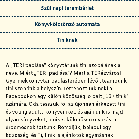
Szülinapi terembérlet
Könyvkölcsönző automata
Tiniknek
A „TERI padlása” könyvtárunk tini szobájának a
neve. Miért „TERI padlása”? Mert a TERézvárosI
Gyermekkönyvtár padlásterében lévő steampunk
tini szobánk a helyszín. Létrehoztunk neki a
Facebookon egy külön közösségi oldalt „13+ tinik”
számára. Oda tesszük föl az újonnan érkezett tini
és young adults könyveinket, és ajánlunk is majd
olyan könyveket, amiket különösen olvasásra
érdemesnek tartunk. Reméljük, beindul egy
közösség, és Ti, tinik is ajánlotok egymásnak.