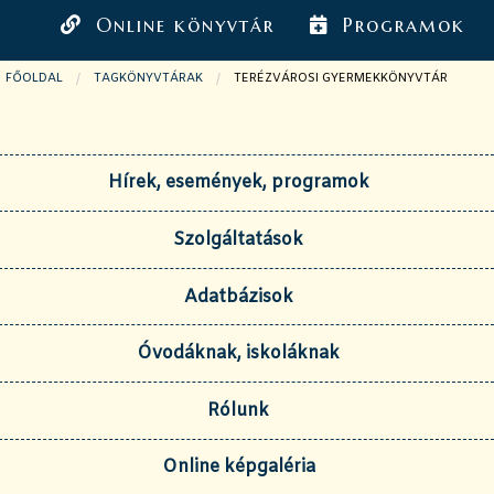
Online könyvtár
Programok
FŐOLDAL
TAGKÖNYVTÁRAK
JELENLEGI OLDAL:
TERÉZVÁROSI GYERMEKKÖNYVTÁR
Hírek, események, programok
Szolgáltatások
Adatbázisok
Óvodáknak, iskoláknak
Rólunk
Online képgaléria