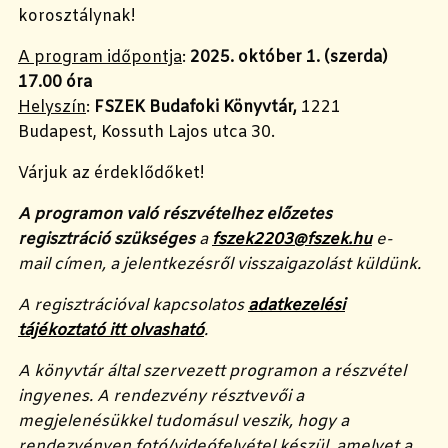
korosztálynak!
A program időpontja
:
2025. október 1. (szerda)
17.00
óra
Helyszín
:
FSZEK Budafoki Könyvtár,
1221
Budapest, Kossuth Lajos utca 30.
Várjuk az érdeklődőket!
A programon való részvételhez előzetes
regisztráció szükséges
a
fszek2203@fszek.hu
e-
mail címen, a jelentkezésről visszaigazolást küldünk.
A regisztrációval kapcsolatos
adatkezelési
tájékoztató itt olvasható
.
A könyvtár által szervezett programon a részvétel
ingyenes. A rendezvény résztvevői a
megjelenésükkel tudomásul veszik, hogy a
rendezvényen fotó/videófelvétel készül, amelyet a