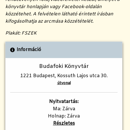
könyvtár honlapján vagy Facebook-oldalán
közzétehet. A felvételen látható érintett írásban
kifogásolhatja az arcmása közzétételét.
Plakát: FSZEK
Információ
Budafoki Könyvtár
1221 Budapest, Kossuth Lajos utca 30.
útvonal
Nyitvatartás:
Ma: Zárva
Holnap: Zárva
Részletes