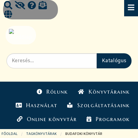
Rólunk
Könyvtáraink
Használat
Szolgáltatásaink
Online könyvtár
Programok
FŐOLDAL
TAGKÖNYVTÁRAK
JELENLEGI OLDAL:
BUDAFOKI KÖNYVTÁR