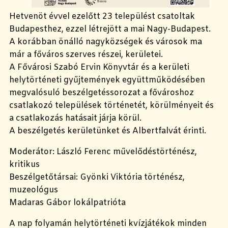
Hetvenöt évvel ezelőtt 23 települést csatoltak
Budapesthez, ezzel létrejött a mai Nagy-Budapest.
A korábban önálló nagyközségek és városok ma
már a főváros szerves részei, kerületei.
A Fővárosi Szabó Ervin Könyvtár és a kerületi
helytörténeti gyűjtemények együttműködésében
megvalósuló beszélgetéssorozat a fővároshoz
csatlakozó települések történetét, körülményeit és
a csatlakozás hatásait járja körül.
A beszélgetés kerületünket és Albertfalvát érinti.
Moderátor: László Ferenc művelődéstörténész,
kritikus
Beszélgetőtársai: Gyönki Viktória történész,
muzeológus
Madaras Gábor lokálpatrióta
A nap folyamán helytörténeti kvízjátékok minden