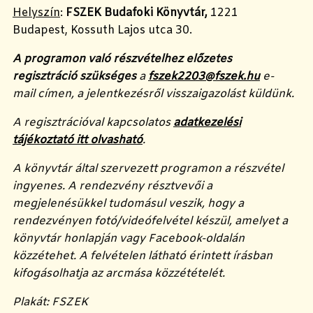
Helyszín
:
FSZEK Budafoki Könyvtár,
1221
Budapest, Kossuth Lajos utca 30.
A programon való részvételhez előzetes
regisztráció szükséges
a
fszek2203@fszek.hu
e-
mail címen, a jelentkezésről visszaigazolást küldünk.
A regisztrációval kapcsolatos
adatkezelési
tájékoztató itt olvasható
.
A könyvtár által szervezett programon a részvétel
ingyenes. A rendezvény résztvevői a
megjelenésükkel tudomásul veszik, hogy a
rendezvényen fotó/videófelvétel készül, amelyet a
könyvtár honlapján vagy Facebook-oldalán
közzétehet. A felvételen látható érintett írásban
kifogásolhatja az arcmása közzétételét.
Plakát: FSZEK