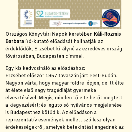
Országos Könyvtári Napok keretében
Káli-Rozmis
Barbara
író-kutató előadását hallhatják az
érdeklődők, Erzsébet királyné az ezredéves ország
fővárosában, Budapesten címmel.
Egy kis kedvcsináló az előadáshoz:
Erzsébet először 1857 tavaszán járt Pest-Budán.
Nagyon várta, hogy magyar földre lépjen, de itt élte
át élete első nagy tragédiáját gyermeke
elvesztésével. Mégis, minden tőle telhetőt megtett
a kiegyezésért; és legutolsó nyilvános megjelenése
is Budapesthez kötődik. Az előadáson a
reprezentatív események mellett szó lesz olyan
érdekességekről, amelyek betekintést engednek az