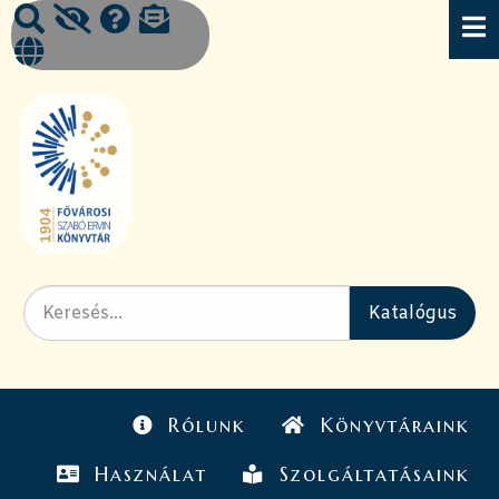
Rólunk
Könyvtáraink
Használat
Szolgáltatásaink