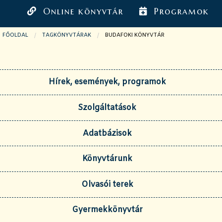
Online könyvtár
Programok
FŐOLDAL
TAGKÖNYVTÁRAK
JELENLEGI OLDAL:
BUDAFOKI KÖNYVTÁR
Hírek, események, programok
Szolgáltatások
Adatbázisok
Könyvtárunk
Olvasói terek
Gyermekkönyvtár