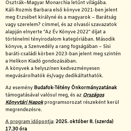
Osztrák–Magyar Monarchia letűnt világába.
Káli-Rozmis Barbara első könyve 2021-ben jelent
meg Erzsébet királyné és a magyarok – Barátság
vagy szerelem? címmel, és az olvasói szavazatok
alapján elnyerte “Az Év Könyve 2022” díjat a
történelmi tényirodalom kategóriában. Második
könyve, a Szenvedély a rang fogságában – Sisi
baráti-családi körben 2023-ban jelent meg szintén
a Helikon Kiadó gondozásában.
A könyvek a helyszínen kedvezményesen
megvásárolhatók és/vagy dedikáltathatók.
Az esemény
Budafok-Tétény Önkormányzatának
támogatásával valósul meg, és az
Országos
Könyvtári Napok
programsorozat részeként kerül
megrendezésre.
A program időpontja
:
2025. október 8. (szerda)
17.30
óra