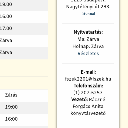
1225 Budapest,
19:00
Nagytétényi út 283.
útvonal
16:00
17:00
Nyitvatartás:
Ma: Zárva
Zárva
Holnap: Zárva
Zárva
Részletes
E-mail:
fszek2201@fszek.hu
Telefonszám:
(1) 207-5257
Zárás
Vezető:
Ráczné
Forgács Anita
19:00
könyvtárvezető
16:00