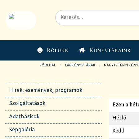
Rólunk
Könyvtáraink
FŐOLDAL
TAGKÖNYVTÁRAK
JELENLEGI OLDAL:
NAGYTÉTÉNYI KÖNY
Hírek, események, programok
Szolgáltatások
Ezen a hét
Adatbázisok
Hétfő
Képgaléria
Kedd