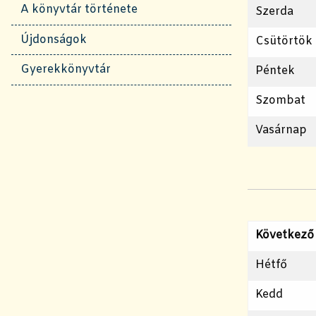
A könyvtár története
Szerda
Újdonságok
Csütörtök
Gyerekkönyvtár
Péntek
Szombat
Vasárnap
Következő
Hétfő
Kedd