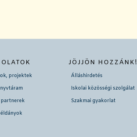
SOLATOK
JÖJJÖN HOZZÁNK
ok, projektek
Álláshirdetés
önyvtáram
Iskolai közösségi szolgálat
 partnerek
Szakmai gyakorlat
példányok