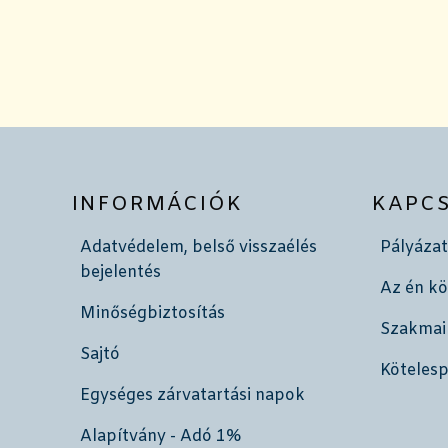
INFORMÁCIÓK
KAPC
Adatvédelem, belső visszaélés
Pályázat
bejelentés
Az én k
Minőségbiztosítás
Szakmai
Sajtó
Köteles
Egységes zárvatartási napok
Alapítvány - Adó 1%