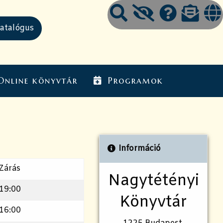
Online könyvtár
Programok
Információ
Zárás
Nagytétényi
19:00
Könyvtár
16:00