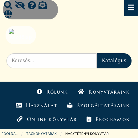
Rólunk
Könyvtáraink
Használat
Szolgáltatásaink
Online könyvtár
Programok
FŐOLDAL
TAGKÖNYVTÁRAK
JELENLEGI OLDAL:
NAGYTÉTÉNYI KÖNYVTÁR