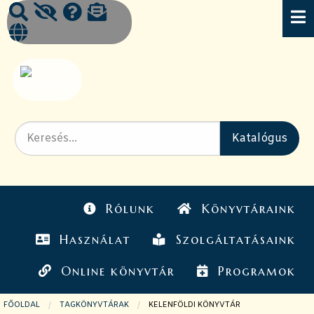
Rólunk
Könyvtáraink
Használat
Szolgáltatásaink
Online könyvtár
Programok
FŐOLDAL
TAGKÖNYVTÁRAK
JELENLEGI OLDAL:
KELENFÖLDI KÖNYVTÁR