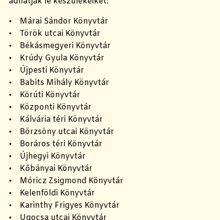
adhatják le készülékeiket:
• Márai Sándor Könyvtár
• Török utcai Könyvtár
• Békásmegyeri Könyvtár
• Krúdy Gyula Könyvtár
• Újpesti Könyvtár
• Babits Mihály Könyvtár
• Körúti Könyvtár
• Központi Könyvtár
• Kálvária téri Könyvtár
• Börzsöny utcai Könyvtár
• Boráros téri Könyvtár
• Újhegyi Könyvtár
• Kőbányai Könyvtár
• Móricz Zsigmond Könyvtár
• Kelenföldi Könyvtár
• Karinthy Frigyes Könyvtár
• Ugocsa utcai Könyvtár