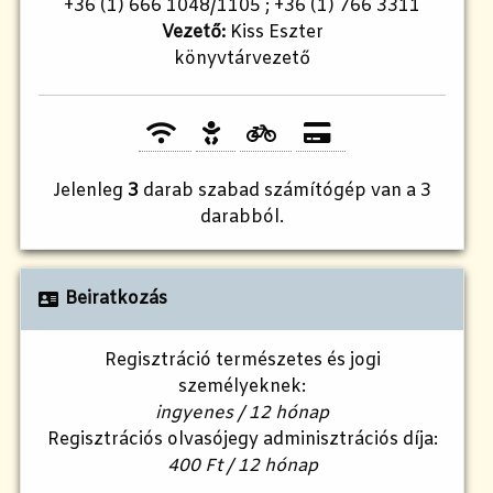
+36 (1) 666 1048/1105 ; +36 (1) 766 3311
Vezető:
Kiss Eszter
könyvtárvezető
Jelenleg
3
darab szabad számítógép van a 3
darabból.
Beiratkozás
Regisztráció természetes és jogi
személyeknek:
ingyenes / 12 hónap
Regisztrációs olvasójegy adminisztrációs díja:
400 Ft / 12 hónap