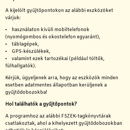
A kijelölt gyűjtőpontokon az alábbi eszközöket
várjuk:
• használaton kívüli mobiltelefonok
(nyomógombos és okostelefon egyaránt),
• táblagépek,
• GPS-készülékek,
• valamint ezek tartozékai (például töltők,
fülhallgatók).
Kérjük, ügyeljenek arra, hogy az eszközök minden
esetben adatmentes állapotban kerüljenek a
gyűjtődobozokba!
Hol találhatók a gyűjtőpontok?
A programhoz az alábbi FSZEK-tagkönyvtárak
csatlakoztak, ahol a kihelyezett gyűjtődobozokban