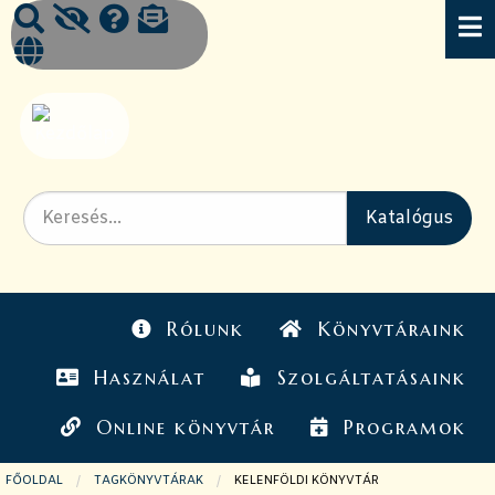
Rólunk
Könyvtáraink
Használat
Szolgáltatásaink
Online könyvtár
Programok
FŐOLDAL
TAGKÖNYVTÁRAK
JELENLEGI OLDAL:
KELENFÖLDI KÖNYVTÁR