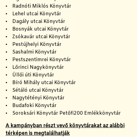
• Radnóti Miklós Könyvtár
• Lehel utcai Könyvtár
• Dagály utcai Könyvtár
• Bosnyák utcai Könyvtár
• Zsókavár utcai Könyvtár
• Pestújhelyi Könyvtár
• Sashalmi Könyvtár
• Pestszentimrei Könyvtár
• Lőrinci Nagykönyvtár
• Üllői úti Könyvtár
• Bíró Mihály utcai Könyvtár
• Sétáló utcai Könyvtár
• Nagytétényi Könyvtár
• Budafoki Könyvtár
• Soroksári Könyvtár Petőfi200 Emlékkönyvtár
A kampányban részt vevő könyvtárakat az alábbi
térképen is megtalálhatják