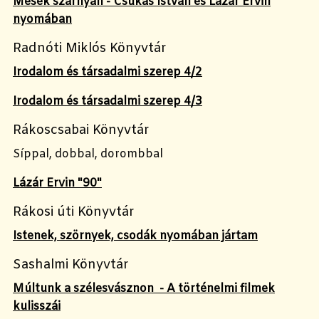
Mesék szárnyán - Csukás István és Lázár Ervin
nyomában
Radnóti Miklós Könyvtár
Irodalom és társadalmi szerep 4/2
Irodalom és társadalmi szerep 4/3
Rákoscsabai Könyvtár
Síppal, dobbal, dorombbal
Lázár Ervin "90"
Rákosi úti Könyvtár
Istenek, szörnyek, csodák nyomában jártam
Sashalmi Könyvtár
Múltunk a szélesvásznon - A történelmi filmek
kulisszái