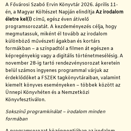
A Fővárosi Szabó Ervin Könyvtár 2026. április 11-
én, a Magyar Költészet Napján elindítja
Az irodalom
életre kel(l)
című, egész éven átívelő
programsorozatát. A kezdeményezés célja, hogy
megmutassuk, miként él tovább az irodalom
különböző művészeti ágakban és kortárs
formákban – a színpadtól a filmen át egészen a
képregényekig vagy a digitális történetmesélésig. A
november 28-ig tartó rendezvénysorozat keretein
belül számos ingyenes programmal várjuk az
érdeklődőket a FSZEK tagkönyvtáraiban, valamint
kiemelt könyves eseményeken – többek között az
Ünnepi Könyvhéten és a Nemzetközi
Könyvfesztiválon.
Sokszínű programkínálat – irodalom minden
formában