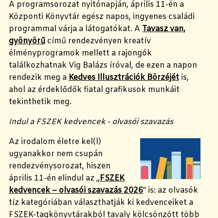
A programsorozat nyitónapján, április 11-én a
Központi Könyvtár egész napos, ingyenes családi
programmal várja a látogatókat. A
Tavasz van,
gyönyörű
című rendezvényen kreatív
élményprogramok mellett a rajongók
találkozhatnak Vig Balázs íróval, de ezen a napon
rendezik meg a
Kedves Illusztrációk Börzéjét
is,
ahol az érdeklődők fiatal grafikusok munkáit
tekinthetik meg.
Indul a FSZEK kedvencek - olvasói szavazás
Az irodalom életre kel(l)
ugyanakkor nem csupán
rendezvénysorozat, hiszen
április 11-én elindul az „
FSZEK
kedvencek – olvasói szavazás 2026
” is: az olvasók
tíz kategóriában választhatják ki kedvenceiket a
FSZEK-tagkönyvtárakból tavaly kölcsönzött több