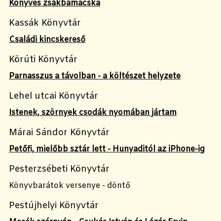
Könyves zsákbamacska
Kassák Könyvtár
Családi kincskereső
Körúti Könyvtár
Parnasszus a távolban - a költészet helyzete
Lehel utcai Könyvtár
Istenek, szörnyek csodák nyomában jártam
Márai Sándor Könyvtár
Petőfi, mielőbb sztár lett - Hunyaditól az iPhone-ig
Pesterzsébeti Könyvtár
Könyvbarátok versenye - döntő
Pestújhelyi Könyvtár