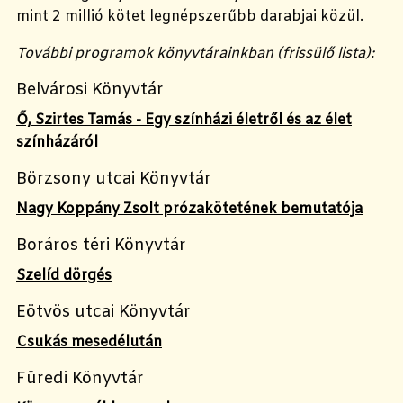
mint 2 millió kötet legnépszerűbb darabjai közül.
További programok könyvtárainkban (frissülő lista):
Belvárosi Könyvtár
Ő, Szirtes Tamás - Egy színházi életről és az élet
színházáról
Börzsony utcai Könyvtár
Nagy Koppány Zsolt prózakötetének bemutatója
Boráros téri Könyvtár
Szelíd dörgés
Eötvös utcai Könyvtár
Csukás mesedélután
Füredi Könyvtár