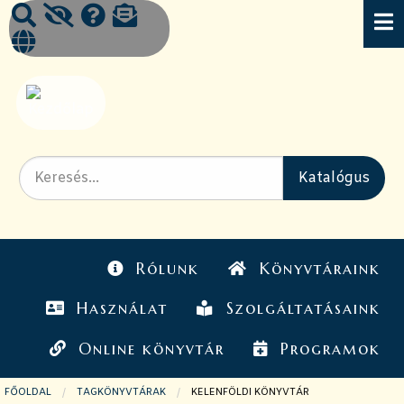
Rólunk
Könyvtáraink
Használat
Szolgáltatásaink
Online könyvtár
Programok
FŐOLDAL
TAGKÖNYVTÁRAK
JELENLEGI OLDAL:
KELENFÖLDI KÖNYVTÁR