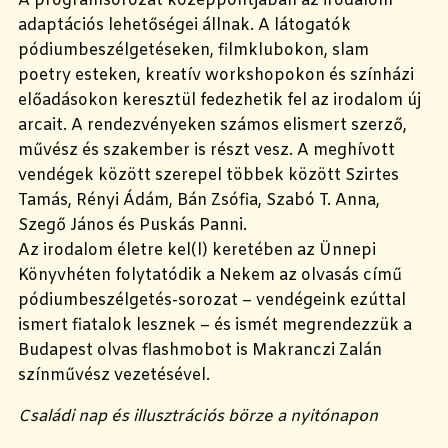
A programsorozat középpontjában az irodalom
adaptációs lehetőségei állnak. A látogatók
pódiumbeszélgetéseken, filmklubokon, slam
poetry esteken, kreatív workshopokon és színházi
előadásokon keresztül fedezhetik fel az irodalom új
arcait. A rendezvényeken számos elismert szerző,
művész és szakember is részt vesz. A meghívott
vendégek között szerepel többek között Szirtes
Tamás, Rényi Ádám, Bán Zsófia, Szabó T. Anna,
Szegő János és Puskás Panni.
Az irodalom életre kel(l) keretében az Ünnepi
Könyvhéten folytatódik a Nekem az olvasás című
pódiumbeszélgetés-sorozat – vendégeink ezúttal
ismert fiatalok lesznek – és ismét megrendezzük a
Budapest olvas flashmobot is Makranczi Zalán
színművész vezetésével.
Családi nap és illusztrációs börze a nyitónapon