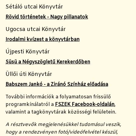
Sétáló utcai Könyvtár
Rövid történetek - Nagy pillanatok
Ugocsa utcai Könyvtár
Irodalmi kvízest a könyvtárban
Újpesti Könyvtár
Süsü a Négyszögletű Kerekerdőben
Üllői úti Könyvtár
Babszem Jankó - a Ziránó Színház előadása
További információk a folyamatosan frissülő
programkínálatról a
FSZEK Facebook-oldalán
,
valamint a tagkönyvtárak közösségi felületein.
A résztvevők megjelenésükkel tudomásul veszik,
hogy a rendezvényen fotó/videófelvétel készül,