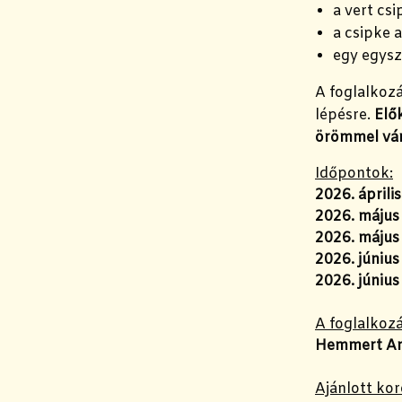
a vert cs
a csipke a
egy egysz
A foglalkozá
lépésre.
Elő
örömmel vá
Időpontok:
2026. áprili
2026. május 
2026. május 
2026. június
2026. június
A foglalkozá
Hemmert An
Ajánlott kor