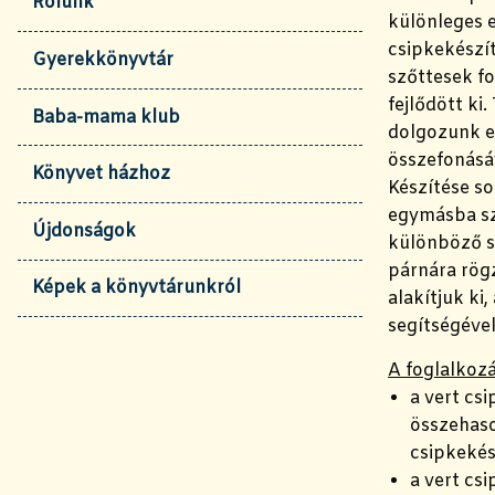
Rólunk
különleges 
csipkekészít
Gyerekkönyvtár
szőttesek f
fejlődött ki.
Baba-mama klub
dolgozunk e
összefonásáv
Könyvet házhoz
Készítése s
egymásba sző
Újdonságok
különböző s
párnára rögz
Képek a könyvtárunkról
alakítjuk k
segítségével,
A foglalkoz
a vert cs
összehaso
csipkekés
a vert cs