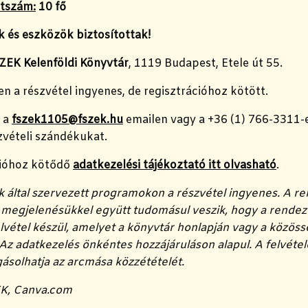
étszám:
10 fő
 és eszközök biztosítottak!
ZEK Kelenföldi Könyvtár
, 1119 Budapest, Etele út 55.
 a részvétel ingyenes, de regisztrációhoz kötött.
y a
fszek1105@fszek.hu
emailen vagy a +36 (1) 766-3311-
zvételi szándékukat.
cióhoz kötődő
adatkezelési tájékoztató itt olvasható
.
k által szervezett programokon a részvétel ingyenes. A 
a megjelenésükkel együtt tudomásul veszik, hogy a rend
lvétel készül, amelyet a könyvtár honlapján vagy a közöss
Az adatkezelés önkéntes hozzájáruláson alapul. A felvétele
gásolhatja az arcmása közzétételét.
EK, Canva.com