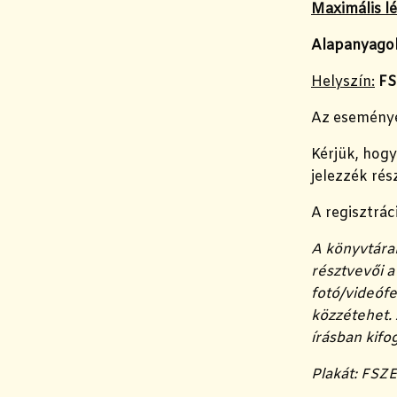
Maximális l
Alapanyagok
Helyszín:
FS
Az eseményen
Kérjük, hog
jelezzék rés
A regisztrá
A könyvtára
résztvevői 
fotó/videófe
közzétehet. 
írásban kifo
Plakát: FSZ