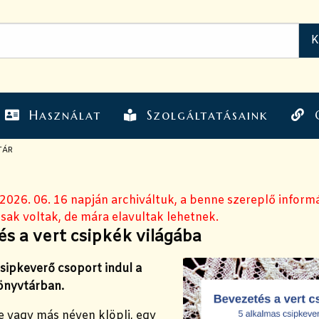
Használat
Szolgáltatásaink
TÁR
 2026. 06. 16 napján archiváltuk, a benne szereplő inform
sak voltak, de mára elavultak lehetnek.
s a vert csipkék világába
sipkeverő csoport indul a
Könyvtárban.
e vagy más néven klöpli, egy