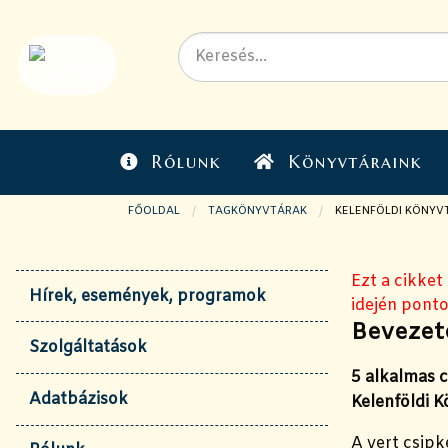
Rólunk
Könyvtáraink
FŐOLDAL
TAGKÖNYVTÁRAK
JELENLEGI OLDAL:
KELENFÖLDI KÖNYV
Ezt a cikket
Hírek, események, programok
idején ponto
Bevezeté
Szolgáltatások
5 alkalmas c
Adatbázisok
Kelenföldi 
A vert csipk