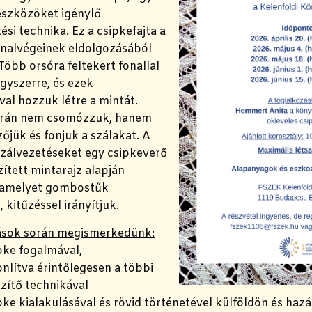
eszközöket igénylő
ési technika. Ez a csipkefajta a
onalvégeinek eldolgozásából
 Több orsóra feltekert fonallal
gyszerre, és ezek
al hozzuk létre a mintát.
orán nem csomózzuk, hanem
jük és fonjuk a szálakat. A
zálvezetéseket egy csipkeverő
ített mintarajz alapján
i, amelyet gombostűk
 kitűzéssel irányítjuk.
ások során megismerkedünk:
ipke fogalmával,
nlítva érintőlegesen a többi
zítő technikával
ipke kialakulásával és rövid történetével külföldön és ha