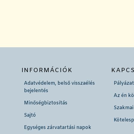
INFORMÁCIÓK
KAPC
Adatvédelem, belső visszaélés
Pályázat
bejelentés
Az én k
Minőségbiztosítás
Szakmai
Sajtó
Köteles
Egységes zárvatartási napok