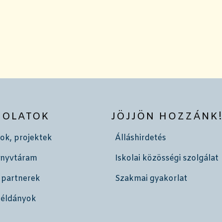
SOLATOK
JÖJJÖN HOZZÁNK
ok, projektek
Álláshirdetés
önyvtáram
Iskolai közösségi szolgálat
 partnerek
Szakmai gyakorlat
példányok