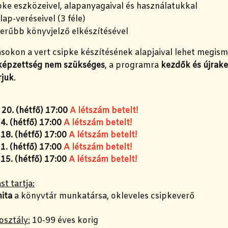
ipke eszközeivel, alapanyagaival és használatukkal
lap-veréseivel (3 féle)
erűbb könyvjelző elkészítésével
sokon a vert csipke készítésének alapjaival lehet megism
képzettség nem szükséges
, a programra
kezdők és újrake
rjuk
.
s 20. (hétfő) 17:00
A létszám betelt!
4. (hétfő) 17:00
A létszám betelt!
18. (hétfő) 17:00
A létszám betelt!
 1. (hétfő) 17:00
A létszám betelt!
 15. (hétfő) 17:00
A létszám betelt!
st tartja:
ita
a könyvtár munkatársa, okleveles csipkeverő
osztály:
10-99 éves korig