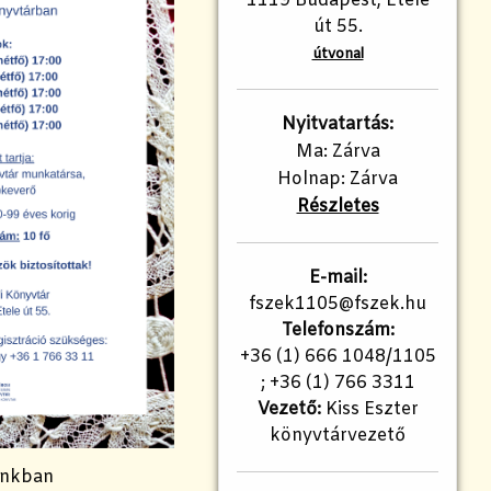
1119 Budapest, Etele
út 55.
útvonal
Nyitvatartás:
Ma: Zárva
Holnap: Zárva
Részletes
E-mail:
fszek1105@fszek.hu
Telefonszám:
+36 (1) 666 1048/1105
; +36 (1) 766 3311
Vezető:
Kiss Eszter
könyvtárvezető
zánkban