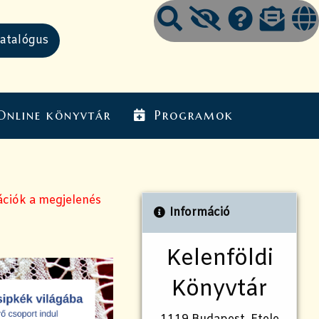
Online könyvtár
Programok
ációk a megjelenés
Információ
Kelenföldi
Könyvtár