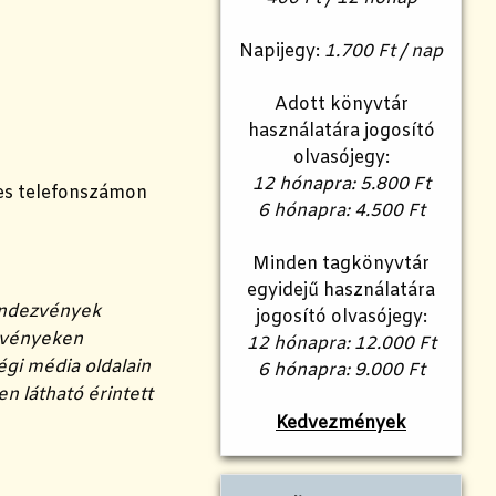
Napijegy:
1.700 Ft / nap
Adott könyvtár
használatára jogosító
olvasójegy:
12 hónapra: 5.800 Ft
es telefonszámon
6 hónapra: 4.500 Ft
Minden tagkönyvtár
egyidejű használatára
rendezvények
jogosító olvasójegy:
ezvényeken
12 hónapra: 12.000 Ft
égi média oldalain
6 hónapra: 9.000 Ft
n látható érintett
Kedvezmények