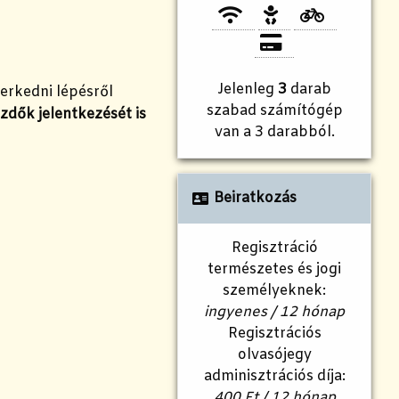
Jelenleg
3
darab
erkedni lépésről
szabad számítógép
zdők jelentkezését is
van a 3 darabból.
Beiratkozás
Regisztráció
természetes és jogi
személyeknek:
ingyenes / 12 hónap
Regisztrációs
olvasójegy
adminisztrációs díja:
400 Ft / 12 hónap