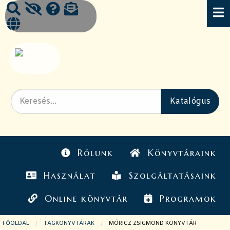
Rólunk
Könyvtáraink
Használat
Szolgáltatásaink
Online könyvtár
Programok
FŐOLDAL
TAGKÖNYVTÁRAK
JELENLEGI OLDAL:
MÓRICZ ZSIGMOND KÖNYVTÁR