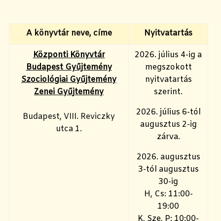
A könyvtár neve, címe
Nyitvatartás
Központi Könyvtár
2026. július 4-ig a
Budapest Gyűjtemény
megszokott
Szociológiai Gyűjtemény
nyitvatartás
Zenei Gyűjtemény
szerint.
2026. július 6-tól
Budapest, VIII. Reviczky
augusztus 2-ig
utca 1.
zárva.
2026. augusztus
3-tól augusztus
30-ig
H, Cs: 11:00-
19:00
K, Sze, P: 10:00-