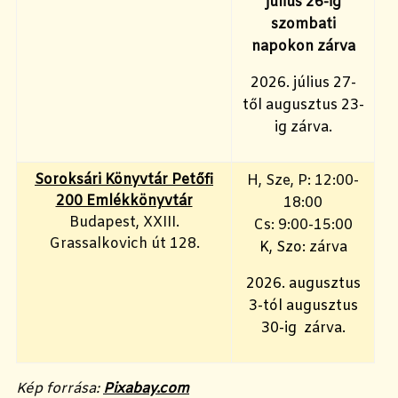
július 26-ig
szombati
napokon zárva
2026. július 27-
től augusztus 23-
ig zárva.
Soroksári Könyvtár Petőfi
H, Sze, P: 12:00-
200 Emlékkönyvtár
18:00
Budapest, XXIII.
Cs: 9:00-15:00
Grassalkovich út 128.
K, Szo: zárva
2026. augusztus
3-tól augusztus
30-ig zárva.
Kép forrása:
Pixabay.com