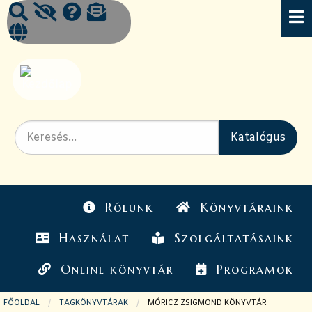
Rólunk
Könyvtáraink
Használat
Szolgáltatásaink
Online könyvtár
Programok
FŐOLDAL
TAGKÖNYVTÁRAK
JELENLEGI OLDAL:
MÓRICZ ZSIGMOND KÖNYVTÁR