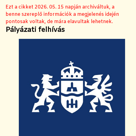
Ezt a cikket 2026. 05. 15 napján archiváltuk, a
benne szereplő információk a megjelenés idején
pontosak voltak, de mára elavultak lehetnek.
Pályázati felhívás