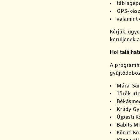
• táblagép
• GPS-kész
• valamint e
Kérjük, ügy
kerüljenek 
Hol találha
A programho
gyűjtődoboz
• Márai Sán
• Török utc
• Békásmeg
• Krúdy Gyu
• Újpesti K
• Babits Mi
• Körúti Kö