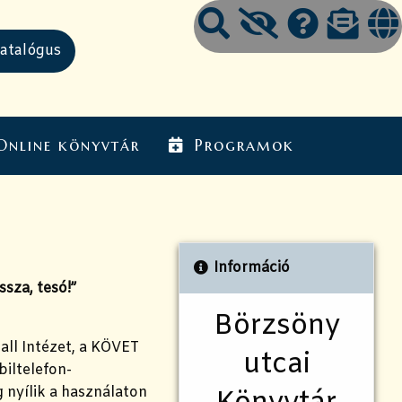
Online könyvtár
Programok
Információ
sza, tesó!”
Börzsöny
all Intézet, a KÖVET
utcai
biltelefon-
 nyílik a használaton