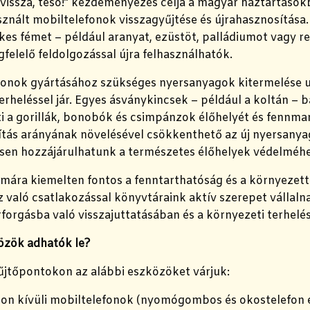
 vissza, tesó!” kezdeményezés célja a magyar háztartások
znált mobiltelefonok visszagyűjtése és újrahasznosítása
es fémet – például aranyat, ezüstöt, palládiumot vagy r
elelő feldolgozással újra felhasználhatók.
fonok gyártásához szükséges nyersanyagok kitermelése 
erheléssel jár. Egyes ásványkincsek – például a koltán –
i a gorillák, bonobók és csimpánzok élőhelyét és fennma
tás arányának növelésével csökkenthető az új nyersanyag
ösen hozzájárulhatunk a természetes élőhelyek védelméhez
mára kiemelten fontos a fenntarthatóság és a környezet
aló csatlakozással könyvtáraink aktív szerepet vállalna
forgásba való visszajuttatásában és a környezeti terhel
özök adhatók le?
yűjtőpontokon az alábbi eszközöket várjuk:
on kívüli mobiltelefonok (nyomógombos és okostelefon 