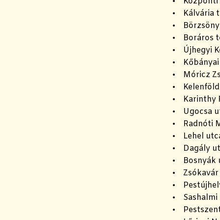
• Központi
• Kálvária t
• Börzsöny 
• Boráros t
• Újhegyi K
• Kőbányai
• Móricz Z
• Kelenföld
• Karinthy 
• Ugocsa ut
• Radnóti M
• Lehel utc
• Dagály ut
• Bosnyák u
• Zsókavár 
• Pestújhel
• Sashalmi 
• Pestszent