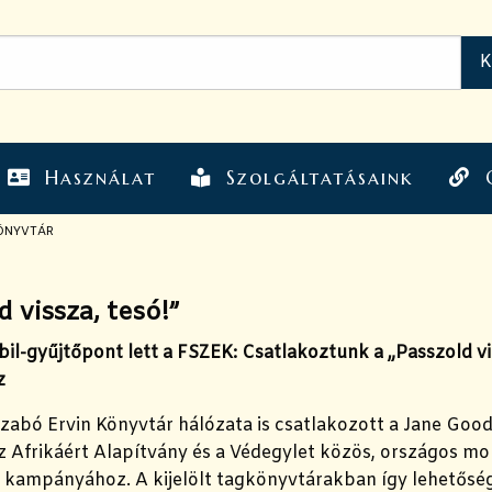
Használat
Szolgáltatásaink
ÖNYVTÁR
d vissza, tesó!”
l-gyűjtőpont lett a FSZEK: Csatlakoztunk a „Passzold vis
z
zabó Ervin Könyvtár hálózata is csatlakozott a Jane Good
z Afrikáért Alapítvány és a Védegylet közös, országos mo
 kampányához. A kijelölt tagkönyvtárakban így lehetőség