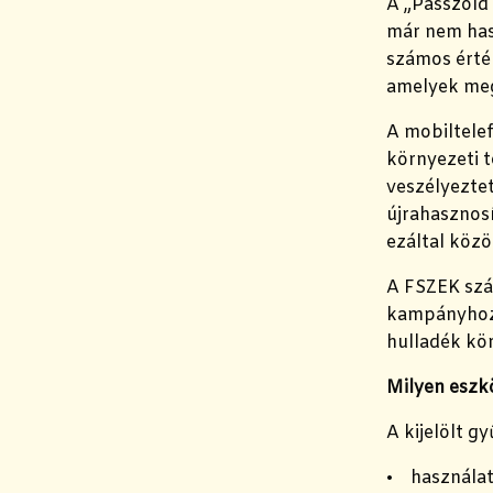
A „Passzold
már nem has
számos érték
amelyek megf
A mobiltele
környezeti t
veszélyeztet
újrahasznosí
ezáltal köz
A FSZEK szá
kampányhoz v
hulladék kör
Milyen eszk
A kijelölt g
• használat