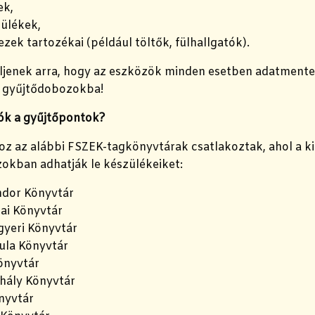
ek,
ülékek,
zek tartozékai (például töltők, fülhallgatók).
eljenek arra, hogy az eszközök minden esetben adatmente
a gyűjtődobozokba!
tók a gyűjtőpontok?
z az alábbi FSZEK-tagkönyvtárak csatlakoztak, ahol a ki
okban adhatják le készülékeiket:
dor Könyvtár
ai Könyvtár
yeri Könyvtár
la Könyvtár
önyvtár
hály Könyvtár
nyvtár