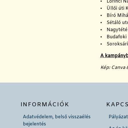
• Lőrinci N
• Üllői úti 
• Bíró Mihá
• Sétáló ut
• Nagytétén
• Budafoki 
• Soroksári
A kampányba
Kép: Canva 
INFORMÁCIÓK
KAPC
Adatvédelem, belső visszaélés
Pályázat
bejelentés