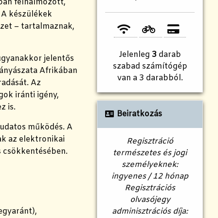
ban felhalmozott,
. A készülékek
ezet – tartalmaznak,
Jelenleg
3
darab
ugyanakkor jelentős
szabad számítógép
 bányászata Afrikában
van a 3 darabból.
radását. Az
ok iránti igény,
 is.
Beiratkozás
tudatos működés. A
k az elektronikai
Regisztráció
és csökkentésében.
természetes és jogi
személyeknek:
ingyenes / 12 hónap
Regisztrációs
olvasójegy
egyaránt),
adminisztrációs díja: