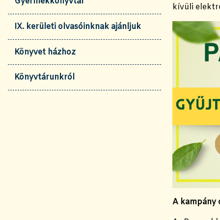
Gyermekkönyvtár
kívüli elekt
IX. kerületi olvasóinknak ajánljuk
Könyvet házhoz
Könyvtárunkról
A kampány c