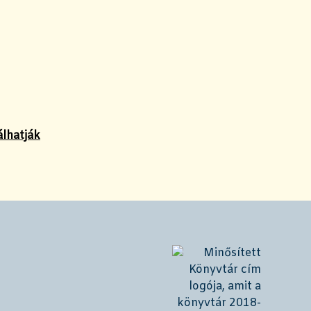
álhatják
!