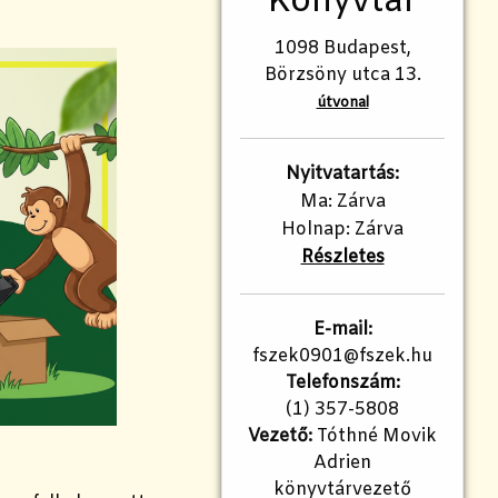
Könyvtár
1098 Budapest,
Börzsöny utca 13.
útvonal
Nyitvatartás:
Ma: Zárva
Holnap: Zárva
Részletes
E-mail:
fszek0901@fszek.hu
Telefonszám:
(1) 357-5808
Vezető:
Tóthné Movik
Adrien
könyvtárvezető