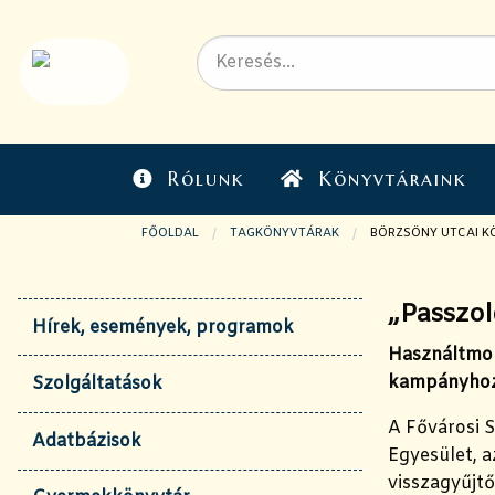
Rólunk
Könyvtáraink
FŐOLDAL
TAGKÖNYVTÁRAK
JELENLEGI OLDAL:
BÖRZSÖNY UTCAI K
„Passzol
Hírek, események, programok
Használtmobi
kampányho
Szolgáltatások
A Fővárosi S
Adatbázisok
Egyesület, a
visszagyűjtő