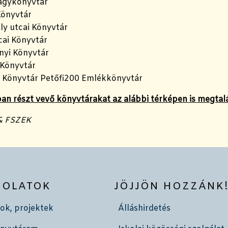
agykönyvtár
Könyvtár
ly utcai Könyvtár
cai Könyvtár
yi Könyvtár
Könyvtár
 Könyvtár Petőfi200 Emlékkönyvtár
n részt vevő könyvtárakat az alábbi térképen is megtal
& FSZEK
SOLATOK
JÖJJÖN HOZZÁNK
ok, projektek
Álláshirdetés