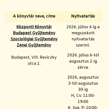
A könyvtár neve, címe
Nyitvatartás
Központi Könyvtár
2026. július 4-ig a
Budapest Gyűjtemény
megszokott
Szociológiai Gyűjtemény
nyitvatartás
Zenei Gyűjtemény
szerint.
2026. július 6-tól
Budapest, VIII. Reviczky
augusztus 2-ig
utca 1.
zárva.
2026. augusztus
3-tól augusztus
30-ig
H, Cs: 11:00-
19:00
K, Sze, P: 10:00-