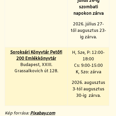
július 26-ig
szombati
napokon zárva
2026. július 27-
től augusztus 23-
ig zárva.
Soroksári Könyvtár Petőfi
H, Sze, P: 12:00-
200 Emlékkönyvtár
18:00
Budapest, XXIII.
Cs: 9:00-15:00
Grassalkovich út 128.
K, Szo: zárva
2026. augusztus
3-tól augusztus
30-ig zárva.
Kép forrása:
Pixabay.com