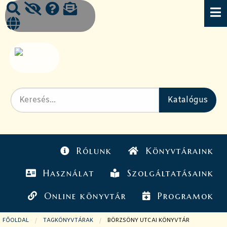
Rólunk
Könyvtáraink
Használat
Szolgáltatásaink
Online könyvtár
Programok
FŐOLDAL
TAGKÖNYVTÁRAK
JELENLEGI OLDAL:
BÖRZSÖNY UTCAI KÖNYVTÁR