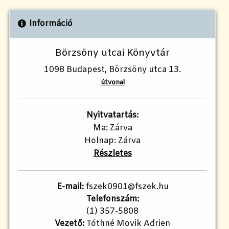
Információ
Börzsöny utcai Könyvtár
1098 Budapest, Börzsöny utca 13.
útvonal
Nyitvatartás:
Ma: Zárva
Holnap: Zárva
Részletes
E-mail:
fszek0901@fszek.hu
Telefonszám:
(1) 357-5808
Vezető:
Tóthné Movik Adrien