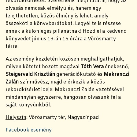
rekordkísérletét. Szeretnénk megmutatni, hogy az
olvasás nemcsak elmélyülés, hanem egy
felejthetetlen, közös élmény is lehet, amely
összeköti a könyvbarátokat. Legyél te is részese
ennek a különleges pillanatnak! Hozd el a kedvenc
könyvedet június 13-án 15 órára a Vörösmarty
térre!
Az esemény kezdetén közösen meghallgathatjuk,
milyen kötetet hozott magával
Tóth Vera
énekesnő,
Steigervald Krisztián
generációkutató és
Makranczi
Zalán
színművész, majd elérkezik a közös
rekordkísérlet ideje: Makranczi Zalán vezetésével
mindannyian egyszerre, hangosan olvasunk fel a
saját könyvünkből.
Helyszín
: Vörösmarty tér, Nagyszínpad
Facebook esemény