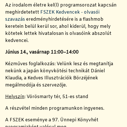
Az irodalom életre kel(l) programsorozat kapcsán
meghirdetetett
FSZEK Kedvencek - olvasói
szavazás
eredményhirdetésére is a flashmob
keretein belül kerül sor, ahol kiderül, hogy mely
kötetek lettek hivatalosan is olvasóink abszolút
kedvencei.
Június 14., vasárnap 11:00–14:00
Kézműves foglalkozás: Velünk lesz és megtanítja
nekünk a japán könyvkötési technikát Dániel
Klaudia, a Kedves Illusztrációk Börzéjének
megálmodója és szervezője.
Helyszín
: Vörösmarty tér, 51-es stand
A részvétel minden programunkon ingyenes.
A FSZEK eseménye a 97. Ünnepi Könyvhét