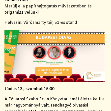
14.00-17.00
Merülj el a papírhajtogatás művészetében és
origamizz velünk!
Helyszín
: Vörösmarty tér, 51-es stand
Június 13., szombat 15:00
A Fővárosi Szabó Ervin Könyvtár ismét életre kelti a
már hagyománnyá vált, rendhagyó olvasási