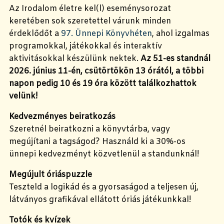
Az Irodalom életre kel(l) eseménysorozat
keretében sok szeretettel várunk minden
érdeklődőt a
97. Ünnepi Könyvhéten
, ahol izgalmas
programokkal, játékokkal és interaktív
aktivitásokkal készülünk nektek.
Az 51-es standnál
2026. június 11-én, csütörtökön 13 órától, a többi
napon pedig 10 és 19 óra között találkozhattok
velünk!
Kedvezményes beiratkozás
Szeretnél beiratkozni a könyvtárba, vagy
megújítani a tagságod? Használd ki a 30%-os
ünnepi kedvezményt közvetlenül a standunknál!
Megújult óriáspuzzle
Teszteld a logikád és a gyorsaságod a teljesen új,
látványos grafikával ellátott óriás játékunkkal!
Totók és kvízek