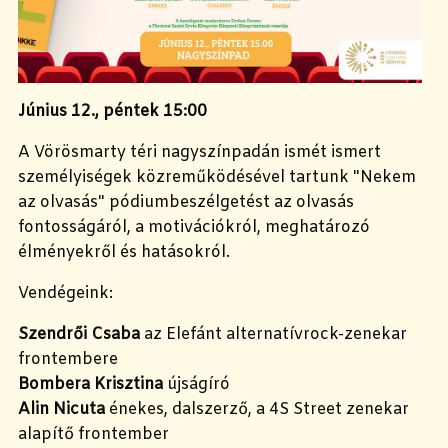
Június 12., péntek 15:00
A Vörösmarty téri nagyszínpadán ismét ismert
személyiségek közreműködésével tartunk "Nekem
az olvasás" pódiumbeszélgetést az olvasás
fontosságáról, a motivációkról, meghatározó
élményekről és hatásokról.
Vendégeink:
Szendrői Csaba
az Elefánt alternatívrock-zenekar
frontembere
Bombera Krisztina
újságíró
Alin Nicuta
énekes, dalszerző, a 4S Street zenekar
alapítő frontember