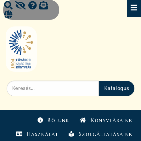
Rólunk
Könyvtáraink
Használat
Szolgáltatásaink