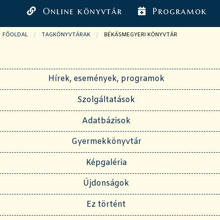
Online könyvtár
Programok
FŐOLDAL
TAGKÖNYVTÁRAK
JELENLEGI OLDAL:
BÉKÁSMEGYERI KÖNYVTÁR
Hírek, események, programok
Szolgáltatások
Adatbázisok
Gyermekkönyvtár
Képgaléria
Újdonságok
Ez történt