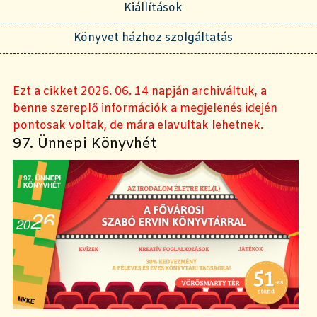
Kiállítások
Könyvet házhoz szolgáltatás
Ezt a cikket 2026. 06. 14 napján archiváltuk, a
benne szereplő információk a megjelenés idején
pontosak voltak, de mára elavultak lehetnek.
97. Ünnepi Könyvhét