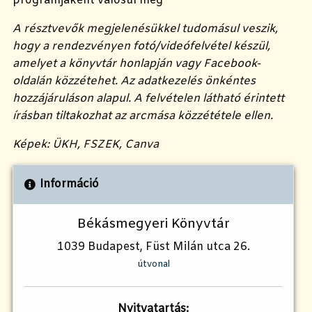
programjaként valósul meg
A résztvevők megjelenésükkel tudomásul veszik,
hogy a rendezvényen fotó/videófelvétel készül,
amelyet a könyvtár honlapján vagy Facebook-
oldalán közzétehet. Az adatkezelés önkéntes
hozzájáruláson alapul. A felvételen látható érintett
írásban tiltakozhat az arcmása közzététele ellen.
Képek: ÜKH, FSZEK, Canva
Információ
Békásmegyeri Könyvtár
1039 Budapest, Füst Milán utca 26.
útvonal
Nyitvatartás: