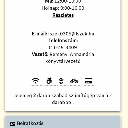
Ma: 12:00-19:00
Holnap: 9:00-16:00
Részletes
E-mail:
fszek0305@fszek.hu
Telefonszám:
(1)245-3409
Vezető:
Reményi Annamária
könyvtárvezető
Jelenleg
2
darab szabad számítógép van a 2
darabból.
Beiratkozás