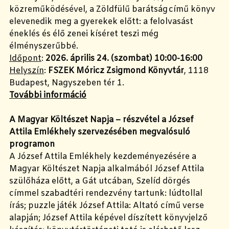
közreműködésével, a Zöldfülű barátság című könyv
elevenedik meg a gyerekek előtt: a felolvasást
éneklés és élő zenei kíséret teszi még
élményszerűbbé.
Időpont
:
2026. április 24. (szombat) 10:00-16:00
Helyszín
:
FSZEK Móricz Zsigmond Könyvtár
, 1118
Budapest, Nagyszeben tér 1.
További információ
A Magyar Költészet Napja – részvétel a József
Attila Emlékhely szervezésében megvalósuló
programon
A József Attila Emlékhely kezdeményezésére a
Magyar Költészet Napja alkalmából József Attila
szülőháza előtt, a Gát utcában, Szelíd dörgés
címmel szabadtéri rendezvény tartunk: lúdtollal
írás; puzzle játék József Attila: Altató című verse
alapján; József Attila képével díszített könyvjelző