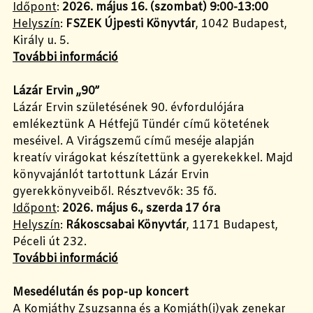
Időpont
:
2026. május 16. (szombat) 9:00-13:00
Helyszín
:
FSZEK Újpesti Könyvtár
, 1042 Budapest,
Király u. 5.
További információ
Lázár Ervin „90”
Lázár Ervin születésének 90. évfordulójára
emlékeztünk A Hétfejű Tündér című kötetének
meséivel. A Virágszemű című meséje alapján
kreatív virágokat készítettünk a gyerekekkel. Majd
könyvajánlót tartottunk Lázár Ervin
gyerekkönyveiből. Résztvevők: 35 fő.
Időpont
:
2026. május 6., szerda 17 óra
Helyszín
:
Rákoscsabai Könyvtár
, 1171 Budapest,
Péceli út 232.
További információ
Mesedélután és pop-up koncert
A Komjáthy Zsuzsanna és a Komjáth(i)yak zenekar