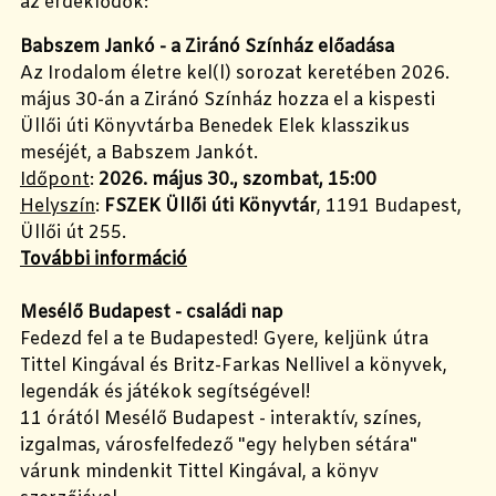
az érdeklődők:
Babszem Jankó - a Ziránó Színház előadása
Az Irodalom életre kel(l) sorozat keretében 2026.
május 30-án a Ziránó Színház hozza el a kispesti
Üllői úti Könyvtárba Benedek Elek klasszikus
meséjét, a Babszem Jankót.
Időpont
:
2026. május 30., szombat, 15:00
Helyszín
:
FSZEK Üllői úti Könyvtár
, 1191 Budapest,
Üllői út 255.
További információ
Mesélő Budapest - családi nap
Fedezd fel a te Budapested! Gyere, keljünk útra
Tittel Kingával és Britz-Farkas Nellivel a könyvek,
legendák és játékok segítségével!
11 órától Mesélő Budapest - interaktív, színes,
izgalmas, városfelfedező "egy helyben sétára"
várunk mindenkit Tittel Kingával, a könyv