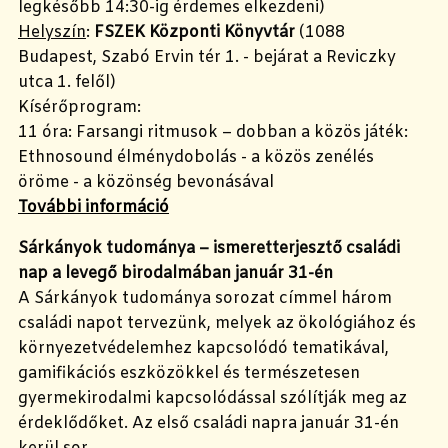
legkésőbb 14:30-ig érdemes elkezdeni)
Helyszín
:
FSZEK Központi Könyvtár
(1088
Budapest, Szabó Ervin tér 1. - bejárat a Reviczky
utca 1. felől)
Kísérőprogram:
11 óra: Farsangi ritmusok – dobban a közös játék:
Ethnosound élménydobolás - a közös zenélés
öröme - a közönség bevonásával
További információ
Sárkányok tudománya – ismeretterjesztő családi
nap a levegő birodalmában január 31-én
A Sárkányok tudománya sorozat címmel három
családi napot tervezünk, melyek az ökológiához és
környezetvédelemhez kapcsolódó tematikával,
gamifikációs eszközökkel és természetesen
gyermekirodalmi kapcsolódással szólítják meg az
érdeklődőket. Az első családi napra január 31-én