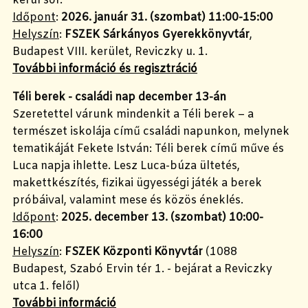
kerül sor.
Időpont
:
2026. január 31. (szombat)
11:00-15:00
Helyszín
:
FSZEK Sárkányos Gyerekkönyvtár
,
Budapest VIII. kerület, Reviczky u. 1.
További információ és regisztráció
Téli berek - családi nap december 13-án
Szeretettel várunk mindenkit a Téli berek – a
természet iskolája című családi napunkon, melynek
tematikáját Fekete István: Téli berek című műve és
Luca napja ihlette. Lesz Luca-búza ültetés,
makettkészítés, fizikai ügyességi játék a berek
próbáival, valamint mese és közös éneklés.
Időpont
:
2025. december 13. (szombat)
10:00-
16:00
Helyszín
:
FSZEK Központi Könyvtár
(1088
Budapest, Szabó Ervin tér 1. - bejárat a Reviczky
utca 1. felől)
További információ