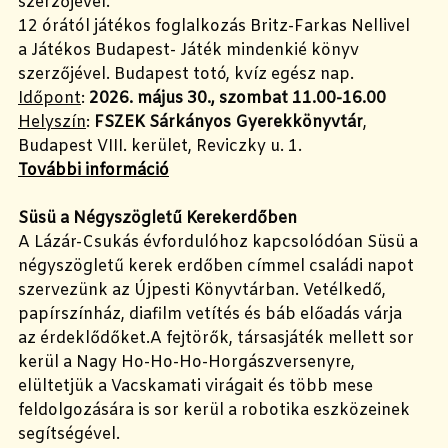
szerzőjével.
12 órától játékos foglalkozás Britz-Farkas Nellivel
a Játékos Budapest- Játék mindenkié könyv
szerzőjével. Budapest totó, kvíz egész nap.
Időpont
:
2026. május 30., szombat 11.00-16.00
Helyszín
:
FSZEK Sárkányos Gyerekkönyvtár
,
Budapest VIII. kerület, Reviczky u. 1.
További információ
Süsü a Négyszögletű Kerekerdőben
A Lázár-Csukás évfordulóhoz kapcsolódóan Süsü a
négyszögletű kerek erdőben címmel családi napot
szervezünk az Újpesti Könyvtárban. Vetélkedő,
papírszínház, diafilm vetítés és báb előadás várja
az érdeklődőket.A fejtörők, társasjáték mellett sor
kerül a Nagy Ho-Ho-Ho-Horgászversenyre,
elültetjük a Vacskamati virágait és több mese
feldolgozására is sor kerül a robotika eszközeinek
segítségével.