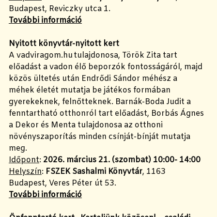
Budapest, Reviczky utca 1.
További információ
Nyitott könyvtár-nyitott kert
A vadviragom.hu tulajdonosa, Török Zita tart
előadást a vadon élő beporzók fontosságáról, majd
közös ültetés után Endrődi Sándor méhész a
méhek életét mutatja be játékos formában
gyerekeknek, felnőtteknek. Barnák-Boda Judit a
fenntartható otthonról tart előadást, Borbás Ágnes
a Dekor és Menta tulajdonosa az otthoni
növényszaporítás minden csínját-bínját mutatja
meg.
Időpont
:
2026. március 21. (szombat) 10:00- 14:00
Helyszín
:
FSZEK Sashalmi Könyvtár
, 1163
Budapest, Veres Péter út 53.
További információ