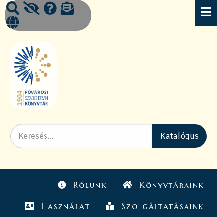
Rólunk
Könyvtáraink
Használat
Szolgáltatásaink