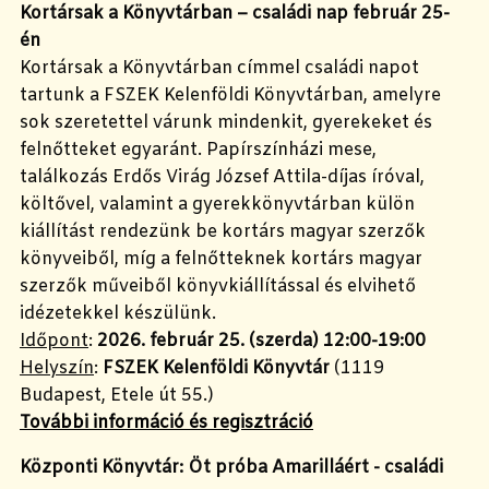
Kortársak a Könyvtárban – családi nap február 25-
én
Kortársak a Könyvtárban címmel családi napot
tartunk a FSZEK Kelenföldi Könyvtárban, amelyre
sok szeretettel várunk mindenkit, gyerekeket és
felnőtteket egyaránt. Papírszínházi mese,
találkozás Erdős Virág József Attila-díjas íróval,
költővel, valamint a gyerekkönyvtárban külön
kiállítást rendezünk be kortárs magyar szerzők
könyveiből, míg a felnőtteknek kortárs magyar
szerzők műveiből könyvkiállítással és elvihető
idézetekkel készülünk.
Időpont
:
2026. február 25. (szerda) 12:00-19:00
Helyszín
:
FSZEK Kelenföldi Könyvtár
(1119
Budapest, Etele út 55.)
További információ és regisztráció
Központi Könyvtár: Öt próba Amarilláért - családi