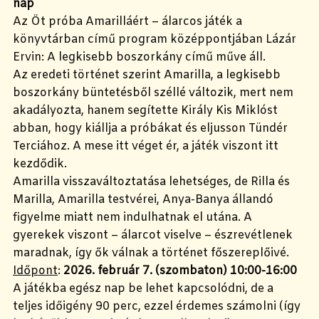
nap
Az Öt próba Amarilláért – álarcos játék a
könyvtárban című program középpontjában Lázár
Ervin: A legkisebb boszorkány című műve áll.
Az eredeti történet szerint Amarilla, a legkisebb
boszorkány büntetésből széllé változik, mert nem
akadályozta, hanem segítette Király Kis Miklóst
abban, hogy kiállja a próbákat és eljusson Tündér
Terciához. A mese itt véget ér, a játék viszont itt
kezdődik.
Amarilla visszaváltoztatása lehetséges, de Rilla és
Marilla, Amarilla testvérei, Anya-Banya állandó
figyelme miatt nem indulhatnak el utána. A
gyerekek viszont – álarcot viselve – észrevétlenek
maradnak, így ők válnak a történet főszereplőivé.
Időpont
:
2026. február 7. (szombaton) 10:00-16:00
A játékba egész nap be lehet kapcsolódni, de a
teljes időigény 90 perc, ezzel érdemes számolni (így