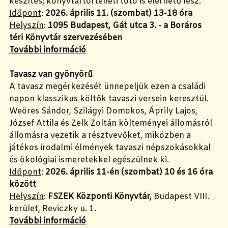
készítés; könyvtártörténeti totó is elérhető lesz.
Időpont
:
2026. április 11. (szombat) 13-18 óra
Helyszín
:
1095 Budapest, Gát utca 3.
- a Boráros
téri Könyvtár szervezésében
További információ
Tavasz van gyönyörű
A tavasz megérkezését ünnepeljük ezen a családi
napon klasszikus költők tavaszi versein keresztül.
Weöres Sándor, Szilágyi Domokos, Áprily Lajos,
József Attila és Zelk Zoltán költeményei állomásról
állomásra vezetik a résztvevőket, miközben a
játékos irodalmi élmények tavaszi népszokásokkal
és ökológiai ismeretekkel egészülnek ki.
Időpont
:
2026. április 11-én (szombat) 10 és 16 óra
között
Helyszín
:
FSZEK Központi Könyvtár,
Budapest VIII.
kerület, Reviczky u. 1.
További információ