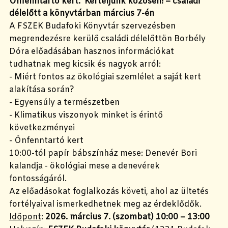
Önfenntartó kert. Kerteljünk közösen! – családi
délelőtt a könyvtárban március 7-én
A FSZEK Budafoki Könyvtár szervezésben
megrendezésre kerülő családi délelőttön Borbély
Dóra előadásában hasznos információkat
tudhatnak meg kicsik és nagyok arról:
- Miért fontos az ökológiai szemlélet a saját kert
alakítása során?
- Egyensúly a természetben
- Klimatikus viszonyok minket is érintő
következményei
- Önfenntartó kert
10:00-tól papír bábszínház mese: Denevér Bori
kalandja - ökológiai mese a denevérek
fontosságáról.
Az előadásokat foglalkozás követi, ahol az ültetés
fortélyaival ismerkedhetnek meg az érdeklődők.
Időpont
:
2026. március 7. (szombat) 10:00 – 13:00