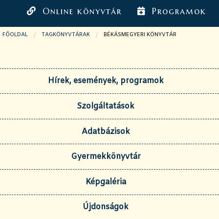
Online könyvtár
Programok
FŐOLDAL
TAGKÖNYVTÁRAK
JELENLEGI OLDAL:
BÉKÁSMEGYERI KÖNYVTÁR
Hírek, események, programok
Szolgáltatások
Adatbázisok
Gyermekkönyvtár
Képgaléria
Újdonságok