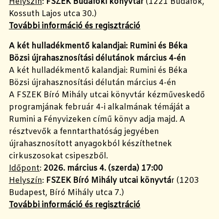
Helyszín
:
FSZEK Budafoki könyvtár
(1221 Budafok,
Kossuth Lajos utca 30.)
További információ és regisztráció
A két hulladékmentő kalandjai: Rumini és Béka
Bözsi újrahasznosítási délutánok március 4-én
A két hulladékmentő kalandjai: Rumini és Béka
Bözsi újrahasznosítási délután március 4-én
A FSZEK Bíró Mihály utcai könyvtár kézműveskedő
programjának február 4-i alkalmának témáját a
Rumini a Fényvizeken című könyv adja majd. A
résztvevők a fenntarthatóság jegyében
újrahasznosított anyagokból készíthetnek
cirkuszosokat csipeszből.
Időpont
:
2026. március 4. (szerda) 17:00
Helyszín
:
FSZEK Bíró Mihály utcai könyvtá
r (1203
Budapest, Bíró Mihály utca 7.)
További információ és regisztráció