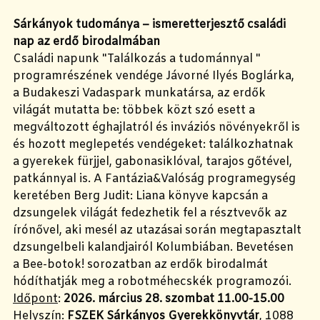
Sárkányok tudománya – ismeretterjesztő családi
nap az erdő birodalmában
Családi napunk "Találkozás a tudománnyal "
programrészének vendége Jávorné Ilyés Boglárka,
a Budakeszi Vadaspark munkatársa, az erdők
világát mutatta be: többek közt szó esett a
megváltozott éghajlatról és inváziós növényekről is
és hozott meglepetés vendégeket: találkozhatnak
a gyerekek fürjjel, gabonasiklóval, tarajos gőtével,
patkánnyal is. A Fantázia&Valóság programegység
keretében Berg Judit: Liana könyve kapcsán a
dzsungelek világát fedezhetik fel a résztvevők az
írónővel, aki mesél az utazásai során megtapasztalt
dzsungelbeli kalandjairól Kolumbiában. Bevetésen
a Bee-botok! sorozatban az erdők birodalmát
hódíthatják meg a robotméhecskék programozói.
Időpont
:
2026. március 28. szombat 11.00-15.00
Helyszín
:
FSZEK Sárkányos Gyerekkönyvtár
, 1088