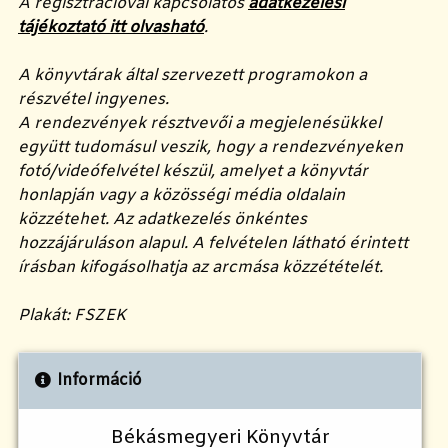
A regisztrációval kapcsolatos
adatkezelési
tájékoztató itt olvasható
.
A könyvtárak által szervezett programokon a
részvétel ingyenes.
A rendezvények résztvevői a megjelenésükkel
együtt tudomásul veszik, hogy a rendezvényeken
fotó/videófelvétel készül, amelyet a könyvtár
honlapján vagy a közösségi média oldalain
közzétehet. Az adatkezelés önkéntes
hozzájáruláson alapul. A felvételen látható érintett
írásban kifogásolhatja az arcmása közzétételét.
Plakát: FSZEK
Információ
Békásmegyeri Könyvtár