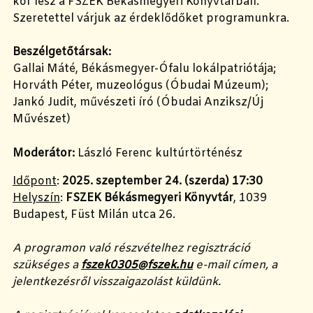
kor lesz a FSZEK Békásmegyeri Könyvtárban.
Szeretettel várjuk az érdeklődőket programunkra.
Beszélgetőtársak:
Gallai Máté, Békásmegyer-Ófalu lokálpatriótája;
Horváth Péter, muzeológus (Óbudai Múzeum);
Jankó Judit, művészeti író (Óbudai Anziksz/Új
Művészet)
Moderátor:
László Ferenc kultúrtörténész
Időpont
:
2025. szeptember 24. (szerda) 17:30
Helyszín
:
FSZEK Békásmegyeri Könyvtár
, 1039
Budapest, Füst Milán utca 26.
A programon való részvételhez regisztráció
szükséges a
fszek0305@fszek.hu
e-mail címen, a
jelentkezésről visszaigazolást küldünk.