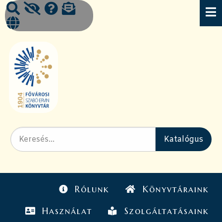
Rólunk
Könyvtáraink
Használat
Szolgáltatásaink