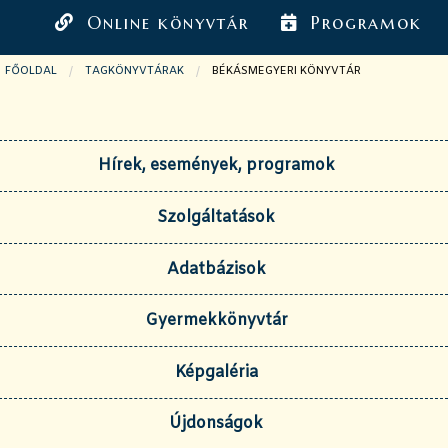
Online könyvtár
Programok
FŐOLDAL
TAGKÖNYVTÁRAK
JELENLEGI OLDAL:
BÉKÁSMEGYERI KÖNYVTÁR
Hírek, események, programok
Szolgáltatások
Adatbázisok
Gyermekkönyvtár
Képgaléria
Újdonságok